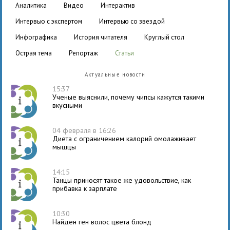
аналитика
видео
интерактив
интервью с экспертом
интервью со звездой
инфографика
история читателя
круглый стол
острая тема
репортаж
статьи
Актуальные новости
15:37
Ученые выяснили, почему чипсы кажутся такими
вкусными
04 февраля в 16:26
Диета с ограничением калорий омолаживает
мышцы
14:15
Танцы приносят такое же удовольствие, как
прибавка к зарплате
10:30
Найден ген волос цвета блонд