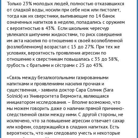
Только 23% молодых людей, полностью отказавшихся
от сладкой воды, носили при себе нож или пистолет,
тогда как их сверстники, выпивающие по 14 банок
означенных напитков в неделю, попадались с оружием
с вероятностью в 43%. Если школьник чересчур
увлекался шипучими жидкостями, то риск совершения
им акта насилия по отношению к своей возлюбленной
(возлюбленному) возрастал с 15 до 27%. При тех же
условиях, вероятность проявления агрессии по
отношению к сверстникам повышалась с 35 до 58%,
грубость с братьями и сёстрами с 25 до 43%.
«Связь между безалкогольными газированными
напитками и проявлениями насилия прочная и
существенная, - заявила доктор Сара Солник (Sara
Solnick) из Университета Вермонта, являющаяся
инициатором исследования. – Вполне возможно, что
мы можем говорить даже о наличии прямой причинно-
следственной связи между ними. С другой стороны, не
исключено, что за повышение агрессии отвечает сахар
или кофеин, содержащийся в сладких напитках. Есть
вероятность, что нам следовало учесть и некоторые