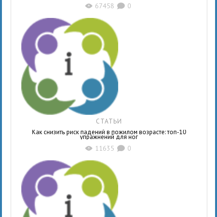
67458
0
X
K
СТАТЬИ
Как снизить риск падений в пожилом возрасте: топ-10
упражнений для ног
11635
0
X
K