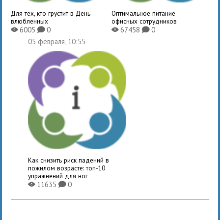
Для тех, кто грустит в День
Оптимальное питание
влюбленных
офисных сотрудников
6005
0
67458
0
X
K
X
K
05 февраля, 10:55
Как снизить риск падений в
пожилом возрасте: топ-10
упражнений для ног
11635
0
X
K