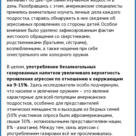
день. Разобравшись с этим, американские специалисты
принялись внимательно изучать личные дела каждого
подростка, стараясь обнаружить в них сведения об
агрессивных проявлениях со стороны детей. Особое
внимание было уделено зафиксированным фактам
жестокого обращения со сверстниками,
родственниками (братьями, сёстрами),
возлюбленными, а также ношения при себе
огнестрельного или холодного оружия.
В целом,
употребление безалкогольных
газированных напитков увеличивало вероятность
проявления агрессии по отношению к окружающим
на 9-15%
.
Здесь исследователи особо подчеркнули,
что насилие и увлечение оружием – это явления
характерные для всей популяции американских
подростков, особенно для представителей
этнических меньшинств и выходцев из бедных семей
(50% участников опроса были афроамериканцами,
свыше 30% - испаноязычными представителями нации,
8% - азиатами). Между тем, связь агрессии с
употреблением газировки всё же прослеживалась.