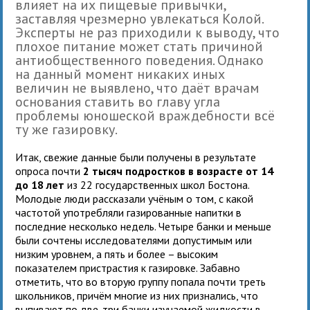
влияет на их пищевые привычки,
заставляя чрезмерно увлекаться Колой.
Эксперты не раз приходили к выводу, что
плохое питание может стать причиной
антиобщественного поведения. Однако
на данный момент никаких иных
величин не выявлено, что даёт врачам
основания ставить во главу угла
проблемы юношеской враждебности всё
ту же газировку.
Итак, свежие данные были получены в результате
опроса почти
2 тысяч подростков в возрасте от 14
до 18 лет
из 22 государственных школ Бостона.
Молодые люди рассказали учёным о том, с какой
частотой употребляли газированные напитки в
последние несколько недель. Четыре банки и меньше
были сочтены исследователями допустимым или
низким уровнем, а пять и более – высоким
показателем пристрастия к газировке. Забавно
отметить, что во вторую группу попала почти треть
школьников, причём многие из них признались, что
выпивают по две-три банки изучаемой жидкости в