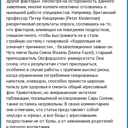
другие факторы». Несмотря на осторожность данного
заявления, многие коллеги негативно отозвались о
нынешней работе специалистов. Например, британский
профессор Питер Киндерман (Peter Kinderman)
раскритиковал результаты опроса, сославшись на то,
что факторов, влияющих на поведение подростков,
слишком много, чтобы выстраивать их в столь
стройную систему с газировкой. «Корреляция не
означает причинности», - безапелляционно заявил он.
Чуть мягче была Сиена Фазель (Seena Fazel), старший
преподаватель Оксфордского университета. Она
сочла, что к результатам стоит прислушаться,
особенно в случае работы с группами высоко риска,
когда ограничение потребления газированных
напитков, очевидно, способно принести широкую
пользу для здоровья и снизить общий агрессивный
фон. Удивительно, но американские читатели
публикации, посвящённой исследованию Сары Солник,
также остались недовольны. В своих комментариях
они отмечали, что статья представляет собой
«мусор» и «грязь», а все беды с агрессивными
подростками не от Колы, а от невнимания родителей
и плохого воспитания.