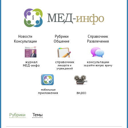
Новости
Рубрики
Справочник
Консультации
Общение
Развлечения
журнал
справочник
консультации
МЕД-инфо
лекарств и
задайте вопрос врачу
учреждений
мобильные
приложения
ВИДЕО
Рубрики
Темы