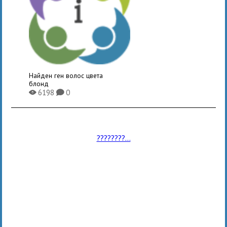
Найден ген волос цвета
блонд
6198
0
X
K
????????...