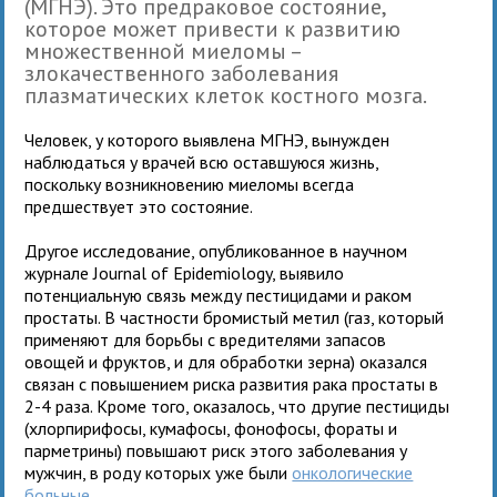
(МГНЭ). Это предраковое состояние,
которое может привести к развитию
множественной миеломы –
злокачественного заболевания
плазматических клеток костного мозга.
Человек, у которого выявлена МГНЭ, вынужден
наблюдаться у врачей всю оставшуюся жизнь,
поскольку возникновению миеломы всегда
предшествует это состояние.
Другое исследование, опубликованное в научном
журнале Journal of Epidemiology, выявило
потенциальную связь между пестицидами и раком
простаты. В частности бромистый метил (газ, который
применяют для борьбы с вредителями запасов
овощей и фруктов, и для обработки зерна) оказался
связан с повышением риска развития рака простаты в
2-4 раза. Кроме того, оказалось, что другие пестициды
(хлорпирифосы, кумафосы, фонофосы, фораты и
парметрины) повышают риск этого заболевания у
мужчин, в роду которых уже были
онкологические
больные
.