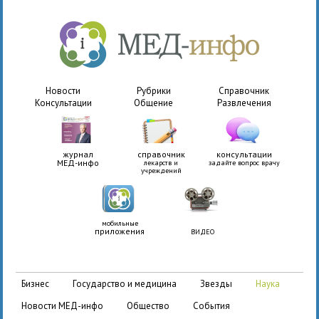
Новости
Рубрики
Справочник
Консультации
Общение
Развлечения
журнал
справочник
консультации
МЕД-инфо
лекарств и
задайте вопрос врачу
учреждений
мобильные
приложения
ВИДЕО
бизнес
государство и медицина
звезды
наука
новости МЕД-инфо
общество
события