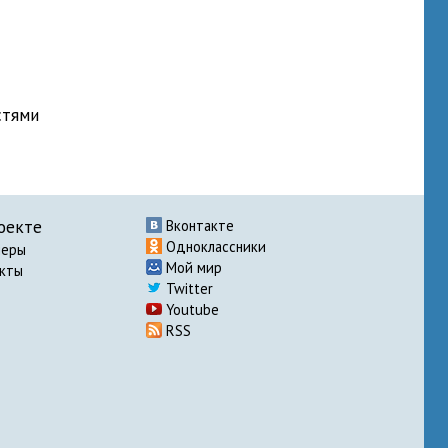
стями
оекте
Вконтакте
Одноклассники
неры
Мой мир
акты
Twitter
Youtube
RSS