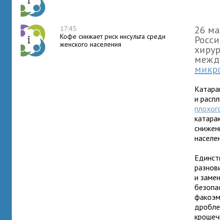
26 ма
17:45
Кофе снижает риск инсульта среди
Росси
женского населения
хирур
межд
микро
Катара
и расп
плохог
катара
снижен
населе
Единст
разнов
и заме
безопа
факоэм
дроблен
крошеч