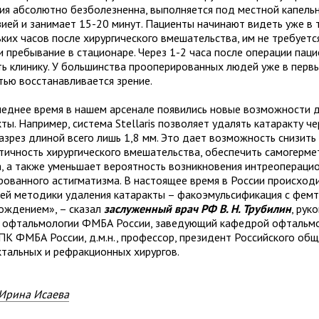
ия абсолютно безболезненна, выполняется под местной капель
зией и занимает 15-20 минут. Пациенты начинают видеть уже в 
ьких часов после хирургического вмешательства, им не требуетс
и пребывание в стационаре. Через 1-2 часа после операции пац
ть клинику. У большинства прооперированных людей уже в перв
тью восстанавливается зрение.
леднее время в нашем арсенале появились новые возможности д
ты. Например, система Stellaris позволяет удалять катаракту че
азрез длиной всего лишь 1,8 мм. Это дает возможность снизить
тичность хирургического вмешательства, обеспечить самогерм
а, а также уменьшает вероятность возникновения интреопераци
рованного астигматизма. В настоящее время в России происход
ей методики удаления катаракты – факоэмульсификация с фем
ождением», – сказал
заслуженный врач РФ В. Н. Трубилин
, рук
 офтальмологии ФМБА России, заведующий кафедрой офтальм
К ФМБА России, д.м.н., профессор, президент Российского об
ктальных и рефракционных хирургов.
Ирина Исаева