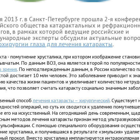
я 2013 г. в Санкт-Петербурге прошла 2-я конфер
йского общества катарактальных и рефракцион
гов, в рамках которой ведущие российские и
ународные эксперты обсудили актуальные вопр
хирургии глаза для лечения катаракты
.
кта - помутнение хрусталика, при котором изображение станови
лывчатым. По данным ВОЗ, она является второй по популярност
о зрения
. По неподтвержденным данным, в России количество п
ктой достигает 10 млн человек. Это заболевание приводит к зн
ию качества жизни пациентов и увеличивает количество нетру
ния, что позволяет считать катаракту социально значимым забо
венный способ
лечения катаракты – хирургический
. Существует 
идностей операций, но суть их сводится к удалению помутневше
не его на искусственный. На сегодняшний день современным, ща
сным методов лечения катаракты признан метод ультразвуково
ульсификации. С помощью специального оборудования осущест
ие хрусталика, и получившаяся в результате «эмульсия» удаляе
ный прокол. Вместо хрусталика имплантируется интраокулярная 