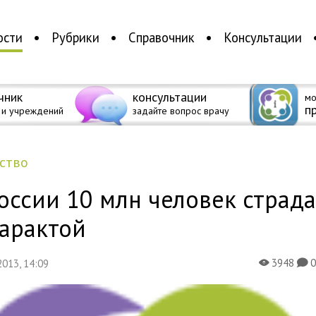
ости
Рубрики
Справочник
Консультации
чник
консультации
мо
п
 и учреждений
задайте вопрос врачу
ество
оссии 10 млн человек страд
тарактой
3948
 2013, 14:09
X
K