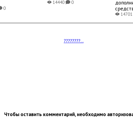
дополн
14440
0
X
K
средст
0
K
1470
X
????????...
Чтобы оставить комментарий, необходимо авторизов