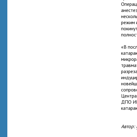
Операц
анесте
нескол
режим 
покину
полнос
«В пос
катарак
микрор
травма
разрез
индуци
новейш
сопров
Центра
ДПО ИП
катара
Автор: