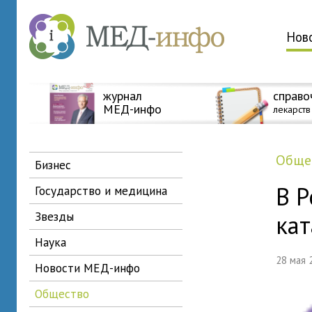
Нов
журнал
справо
МЕД-инфо
лекарств
общ
бизнес
В Р
государство и медицина
звезды
ка
наука
28 мая
новости МЕД-инфо
общество