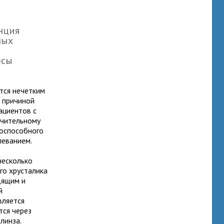
енция
ных
осы
тся нечетким
и причиной
ациентов с
ачительному
доспособного
леванием.
несколько
го хрусталика
дящим и
й
вляется
тся через
линза.