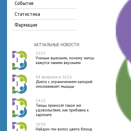
события
статистика
фармация
АКТУАЛЬНЫЕ НОВОСТИ
15:37
Ученые выяснили, почему чипсы
кажутся такими вкусными
04 февраля в 16:26
Диета с ограничением калорий
омолаживает мышцы
14:15
Танцы приносят такое же
удовольствие, как прибавка к
зарплате
10:30
Найден ген волос цвета блонд