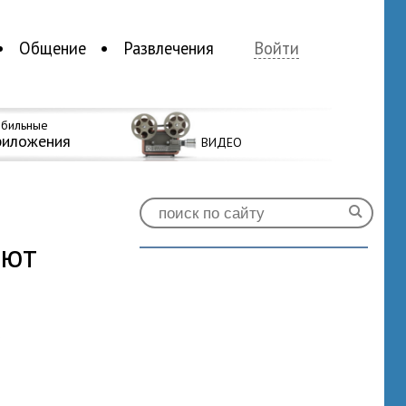
Общение
Развлечения
Войти
бильные
риложения
ВИДЕО
ают
0