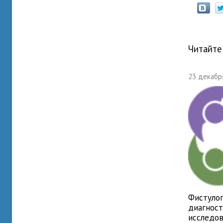
Читайте
23 декабря
Фистулог
диагнос
исследо