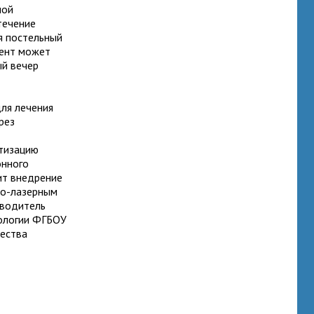
ной
течение
я постельный
иент может
ый вечер
ля лечения
рез
етизацию
онного
ит внедрение
то-лазерным
оводитель
ологии ФГБОУ
щества