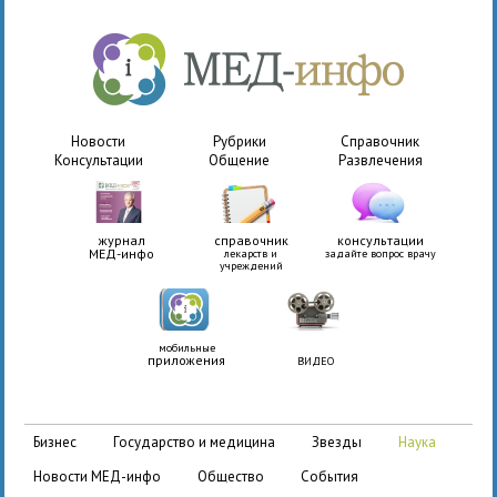
Новости
Рубрики
Справочник
Консультации
Общение
Развлечения
журнал
справочник
консультации
МЕД-инфо
лекарств и
задайте вопрос врачу
учреждений
мобильные
приложения
ВИДЕО
бизнес
государство и медицина
звезды
наука
новости МЕД-инфо
общество
события