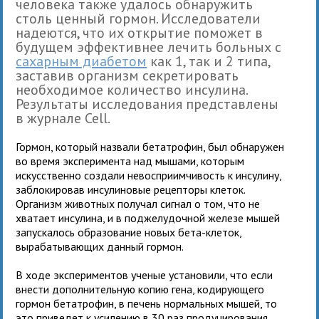
человека также удалось обнаружить
столь ценный гормон. Исследователи
надеются, что их открытие поможет в
будущем эффективнее лечить больных с
сахарным диабетом
как 1, так и 2 типа,
заставив организм секретировать
необходимое количество инсулина.
Результаты исследования представлены
в журнале Сеll.
Гормон, который назвали бетатрофин, был обнаружен
во время эксперимента над мышами, которым
искусственно создали невосприимчивость к инсулину,
заблокировав инсулиновые рецепторы клеток.
Организм животных получал сигнал о том, что не
хватает инсулина, и в поджелудочной железе мышей
запускалось образование новых бета-клеток,
вырабатывающих данный гормон.
В ходе экспериментов ученые установили, что если
внести дополнительную копию гена, кодирующего
гормон бетатрофин, в печень нормальных мышей, то
это приведет к усилению в 30 раз продуцирования