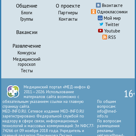
Общение
О проекте
Вконтакте
Одноклассники
Блоги
Партнеры
Мой мир
Группы
Контакты
Twitter
Youtube
Вакансии
RSS
Развлечение
Конкурсы
Медицинский
гороскоп
Тесты
Медицинский портал «МЕД-инфо» ©
16
2011—2026. Использование
материалов сайта возможно с
обязательным указанием ссылки на главную
По общим
страницу сайта.
вопросам:
MED-INFO.RU. Сетевое издание MED-INFO.RU
info@med-
зарегистрировано Федеральной службой по
info.ru
надзору в сфере связи, информационных
По вопросам
технологий и массовых коммуникаций: Эл NФС77-
размещения
74266 от 09 ноября 2018 года. Учредитель и
рекламы:
главный редактор Плисенкова Оксана
reklama@med-