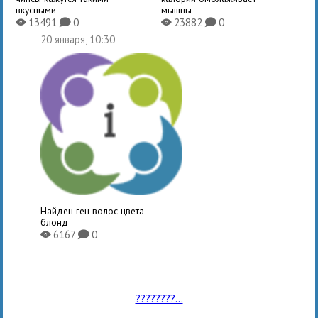
вкусными
мышцы
13491
0
23882
0
X
K
X
K
20 января, 10:30
Найден ген волос цвета
блонд
6167
0
X
K
????????...