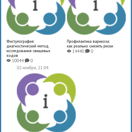
Фистулография:
Профилактика варикоза:
диагностический метод
как реально снизить риски
исследования свищевых
14440
0
X
K
ходов
10044
0
X
K
02 ноября, 21:04