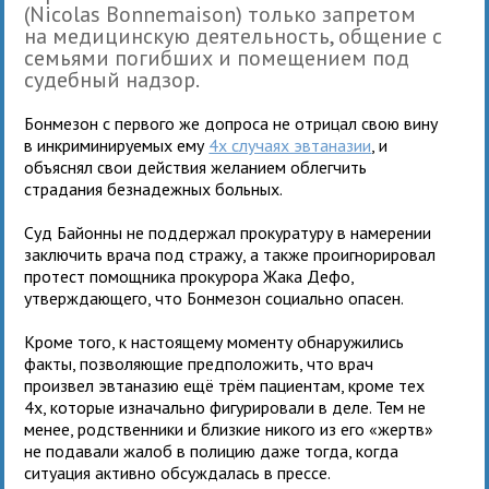
(Nicolas Bonnemaison) только запретом
на медицинскую деятельность, общение с
семьями погибших и помещением под
судебный надзор.
Бонмезон с первого же допроса не отрицал свою вину
в инкриминируемых ему
4х случаях эвтаназии
, и
объяснял свои действия желанием облегчить
страдания безнадежных больных.
Суд Байонны не поддержал прокуратуру в намерении
заключить врача под стражу, а также проигнорировал
протест помощника прокурора Жака Дефо,
утверждающего, что Бонмезон социально опасен.
Кроме того, к настоящему моменту обнаружились
факты, позволяющие предположить, что врач
произвел эвтаназию ещё трём пациентам, кроме тех
4х, которые изначально фигурировали в деле. Тем не
менее, родственники и близкие никого из его «жертв»
не подавали жалоб в полицию даже тогда, когда
ситуация активно обсуждалась в прессе.