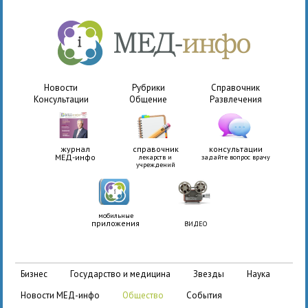
Новости
Рубрики
Справочник
Консультации
Общение
Развлечения
журнал
справочник
консультации
МЕД-инфо
лекарств и
задайте вопрос врачу
учреждений
мобильные
приложения
ВИДЕО
бизнес
государство и медицина
звезды
наука
новости МЕД-инфо
общество
события