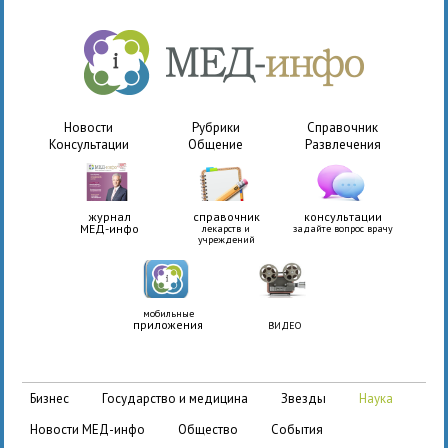
Новости
Рубрики
Справочник
Консультации
Общение
Развлечения
журнал
справочник
консультации
МЕД-инфо
лекарств и
задайте вопрос врачу
учреждений
мобильные
приложения
ВИДЕО
бизнес
государство и медицина
звезды
наука
новости МЕД-инфо
общество
события