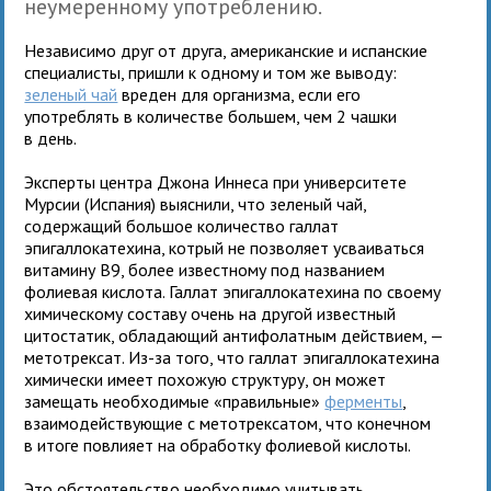
неумеренному употреблению.
Независимо друг от друга, американские и испанские
специалисты, пришли к одному и том же выводу:
зеленый чай
вреден для организма, если его
употреблять в количестве большем, чем 2 чашки
в день.
Эксперты центра Джона Иннеса при университете
Мурсии (Испания) выяснили, что зеленый чай,
содержащий большое количество галлат
эпигаллокатехина, котрый не позволяет усваиваться
витамину В9, более известному под названием
фолиевая кислота. Галлат эпигаллокатехина по своему
химическому составу очень на другой известный
цитостатик, обладающий антифолатным действием, —
метотрексат. Из-за того, что галлат эпигаллокатехина
химически имеет похожую структуру, он может
замещать необходимые «правильные»
ферменты
,
взаимодействующие с метотрексатом, что конечном
в итоге повлияет на обработку фолиевой кислоты.
Это обстоятельство необходимо учитывать