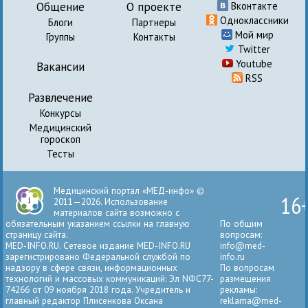
Общение
О проекте
Вконтакте
Одноклассники
Блоги
Партнеры
Мой мир
Группы
Контакты
Twitter
Youtube
Вакансии
RSS
Развлечение
Конкурсы
Медицинский
гороскоп
Тесты
Медицинский портал «МЕД-инфо» ©
16
2011—2026. Использование
материалов сайта возможно с
обязательным указанием ссылки на главную
По общим
страницу сайта.
вопросам:
MED-INFO.RU. Сетевое издание MED-INFO.RU
info@med-
зарегистрировано Федеральной службой по
info.ru
надзору в сфере связи, информационных
По вопросам
технологий и массовых коммуникаций: Эл NФС77-
размещения
74266 от 09 ноября 2018 года. Учредитель и
рекламы:
главный редактор Плисенкова Оксана
reklama@med-