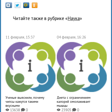
Читайте также в рубрике «
наука
»
11 февраля, 15:37
04 февраля, 16:26
Ученые выяснили, почему
Диета с ограничением
чипсы кажутся такими
калорий омолаживает
вкусными
мышцы
13638
0
23905
0
X
K
X
K