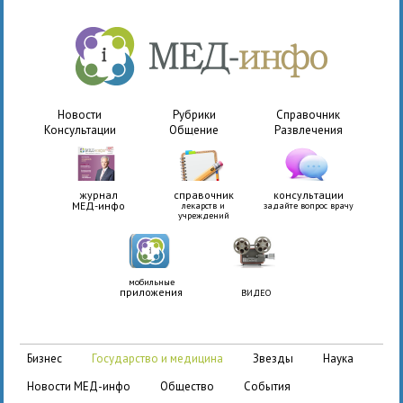
Новости
Рубрики
Справочник
Консультации
Общение
Развлечения
журнал
справочник
консультации
МЕД-инфо
лекарств и
задайте вопрос врачу
учреждений
мобильные
приложения
ВИДЕО
бизнес
государство и медицина
звезды
наука
новости МЕД-инфо
общество
события