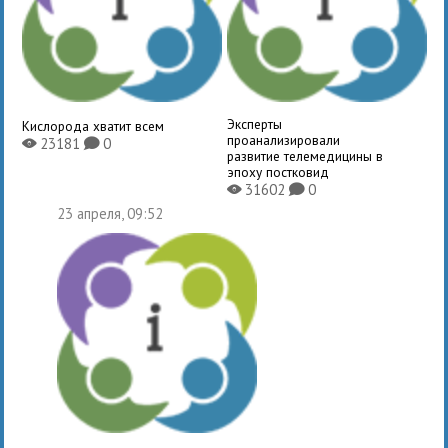
Эксперты
Кислорода хватит всем
проанализировали
23181
0
X
K
развитие телемедицины в
эпоху постковид
31602
0
X
K
23 апреля, 09:52