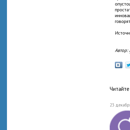
опусто
проста
иннова
говорят
Источн
Автор:
Читайте
23 декабря