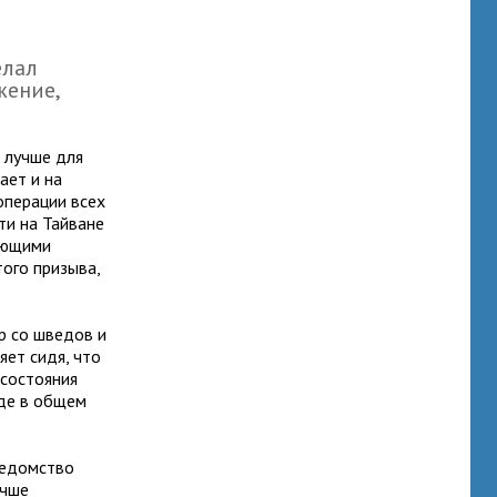
елал
жение,
т лучше для
ает и на
операции всех
ти на Тайване
ающими
ого призыва,
р со шведов и
яет сидя, что
 состояния
где в общем
ведомство
учше