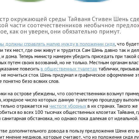
стр окружающей среды Тайваня Стивен Шень сд
ой части соотечественников необычное предло
ое, как он уверен, они обязательно примут.
ы должны справлять малую нужду в положении сидя
, что буде
и тех мест, где они живут и трудятся. Сам Шень давно так и дел
, и дома. Теперь министр намерен убедить приседать при такой 
ных путем своих воззваний, но не только. Местным органам влас
 указание повесить
в общественных туалетах
таблички, призыв
 не мочиться стоя. Шень придумал и графическое оформление эт
 понятно безо всяких слов.
ики на острове убеждены, что соотечественники возьмут приме
в, изрядное число которых данную туалетную процедуру выполн
тельно отражается на
чистоте уборных
в их странах. Такого же
обиться во всех 100 тысячах общественных клозетах Тайваня, 
я санитарная обстановка, но однако пока далекая от идеальной.
стве дополнительного довода в пользу предложения Шеня его 
ит мнение медиков, которые считают, что из положения сидя л