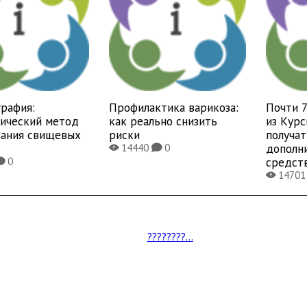
рафия:
Профилактика варикоза:
Почти 
тический метод
как реально снизить
из Курс
вания свищевых
риски
получат
дополн
14440
0
X
K
средст
0
K
1470
X
????????...