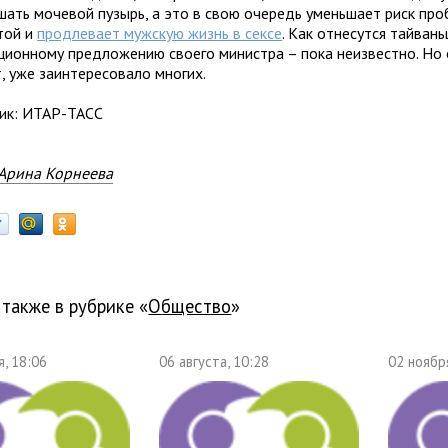
шать мочевой пузырь, а это в свою очередь уменьшает риск про
той и
продлевает мужскую жизнь в сексе
. Как отнесутся тайвань
ционному предложению своего министра – пока неизвестно. Но 
, уже заинтересовало многих.
ик: ИТАР-ТАСС
Арина Корнеева
 также в рубрике «
общество
»
, 18:06
06 августа, 10:28
02 ноябр