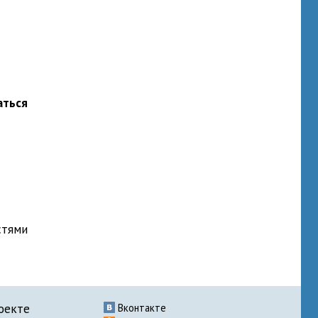
аться
стями
оекте
Вконтакте