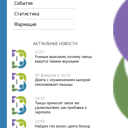
события
статистика
фармация
АКТУАЛЬНЫЕ НОВОСТИ
15:37
Ученые выяснили, почему чипсы
кажутся такими вкусными
04 февраля в 16:26
Диета с ограничением калорий
омолаживает мышцы
14:15
Танцы приносят такое же
удовольствие, как прибавка к
зарплате
10:30
Найден ген волос цвета блонд