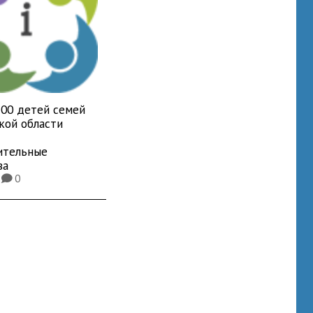
700 детей семей
кой области
ительные
ва
1
0
K