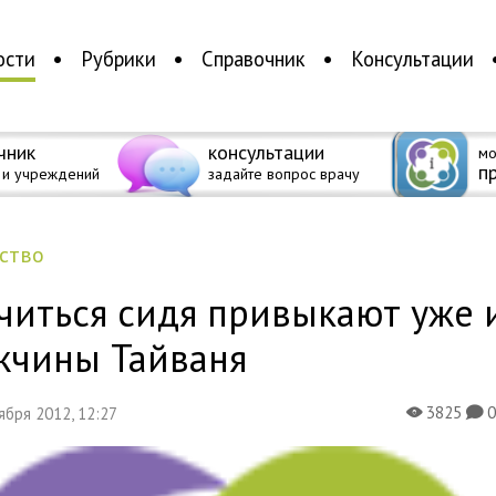
ости
Рубрики
Справочник
Консультации
чник
консультации
мо
п
 и учреждений
задайте вопрос врачу
ество
читься сидя привыкают уже 
жчины Тайваня
3825
тября 2012, 12:27
X
K