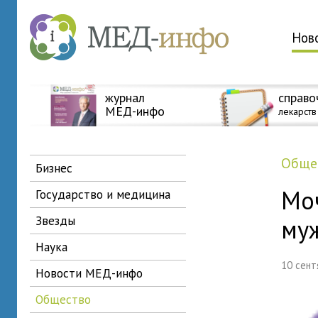
Нов
журнал
справо
МЕД-инфо
лекарств
общ
бизнес
Мо
государство и медицина
звезды
му
наука
10 сен
новости МЕД-инфо
общество