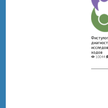
Фистулог
диагнос
исследо
ходов
10044
X