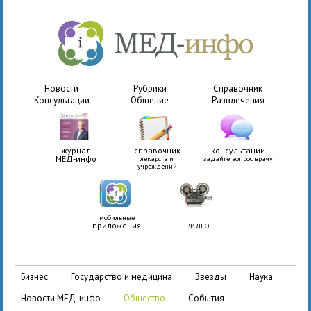
Новости
Рубрики
Справочник
Консультации
Общение
Развлечения
журнал
справочник
консультации
МЕД-инфо
лекарств и
задайте вопрос врачу
учреждений
мобильные
приложения
ВИДЕО
бизнес
государство и медицина
звезды
наука
новости МЕД-инфо
общество
события