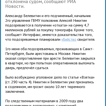
отклонена судом, сообщают РИА
Новости.
Александр Белевитин и его подчиненный, начальник
2го управления ГВМУ полковник Алексей Никитин
подозреваются в получении «отката» на сумму 4,7
миллионов рублей за покупку томографа. Кроме того,
сообщает Интерфакс, имеются доказательства того,
что подозреваемые планировали
убийство
свидетеля.
1го июня оба подозреваемых, проживающих в Санкт-
Петербурге, были арестованы в Москве. Никитин
оказал сопротивление при аресте. Белевитин закрылся
в квартире, но при попытках оперативников выломать
дверь, предпочёл сдаться.
Было возбуждено уголовное дело по статье «Взятка»
(ст. 290 часть 4). Никитин и Белевитин уже признались
в содеянном, им грозит около 10 лет тюремного
заключения.
По следственным материалам в 2009 году два
подозреваемых договорились с компанией