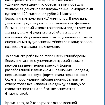
«Динаинтернешнл», что обеспечат им победу в
тендере за денежное вознаграждение. Томограф был
куплен за 120 миллионов рублей. Никитин с
Белевитиным получили 4,7 миллионов. В передаче
денежных средств участвовал человек по фамилии
Вилькин, который и является главным свидетелем по
данному делу. И именно его убийство за дачу
показаний обсуждали два подследственных согласно
оперативным аудиозаписям. Убийство планировалась
под видом оказания медпомощи.
За время его работы во главе ГВМУ Минобороны,
Белевитин активно упоминался прессой также в
период введения новой военной формы,
разработанной Валентином Юдашкиным. Солдаты,
перешедшие на новую форму, стали гораздо чаще
болеть простудными заболеваниями. Белевитин
отверг тогда все нападки на одежду, заявив, что
солдатам просто надо больше заниматься
физкультурой.
Кроме того, за 2 года руководства военной