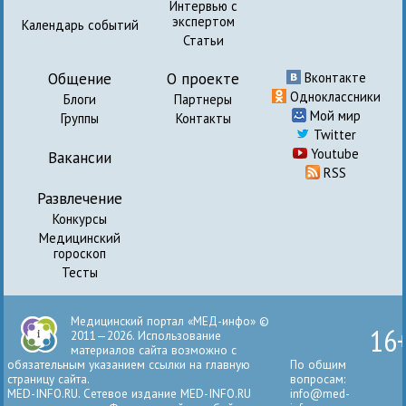
Интервью с
экспертом
Календарь событий
Статьи
Общение
О проекте
Вконтакте
Одноклассники
Блоги
Партнеры
Мой мир
Группы
Контакты
Twitter
Youtube
Вакансии
RSS
Развлечение
Конкурсы
Медицинский
гороскоп
Тесты
Медицинский портал «МЕД-инфо» ©
16
2011—2026. Использование
материалов сайта возможно с
обязательным указанием ссылки на главную
По общим
страницу сайта.
вопросам:
MED-INFO.RU. Сетевое издание MED-INFO.RU
info@med-