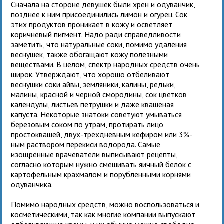
Сначала на стороне девушек были хрен и одуванчик,
позднее к ним присоединились лимон и огурец. Сок
этих продуктов проникает в кожу и осветляет
коричневый пигмент. Надо ради справедливости
заметить, что натуральные соки, помимо удаления
веснушек, также обогащают кожу полезными
веществами. В целом, спектр народных средств очень
широк. Утверждают, что хорошо отбеливают
веснушки соки айвы, земляники, калины, редьки,
малины, красной и черной смородины, сок цветков
календулы, листьев петрушки и даже квашеная
капуста. Некоторые знатоки советуют умываться
березовым соком по утрам, протирать лицо
простоквашей, двух-трёхдневным кефиром или 3%-
ным раствором перекиси водорода. Самые
изощрённые врачеватели выписывают рецепты,
согласно которым нужно смешивать яичный белок с
картофельным крахмалом и порубленными корнями
одуванчика.
Помимо народных средств, можно воспользоваться и
косметическими, так как многие компании выпускают