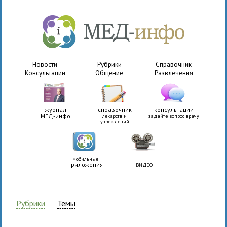
Новости
Рубрики
Справочник
Консультации
Общение
Развлечения
журнал
справочник
консультации
МЕД-инфо
лекарств и
задайте вопрос врачу
учреждений
мобильные
приложения
ВИДЕО
Рубрики
Темы