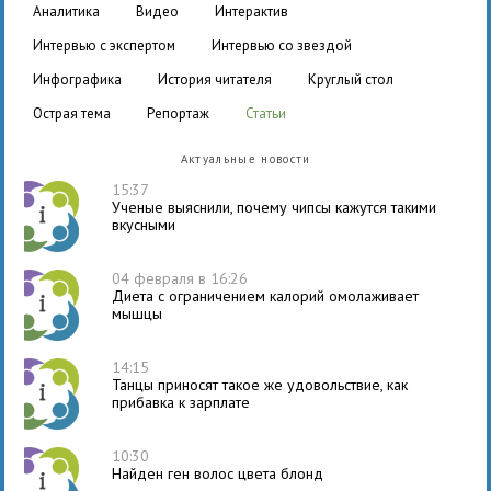
аналитика
видео
интерактив
интервью с экспертом
интервью со звездой
инфографика
история читателя
круглый стол
острая тема
репортаж
статьи
Актуальные новости
15:37
Ученые выяснили, почему чипсы кажутся такими
вкусными
04 февраля в 16:26
Диета с ограничением калорий омолаживает
мышцы
14:15
Танцы приносят такое же удовольствие, как
прибавка к зарплате
10:30
Найден ген волос цвета блонд