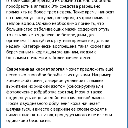
отбеливающие кремы, и их обычно можно свободно
приобрести в аптеках. Эти средства разрешено
применять не более трех недель. Такие кремы наносят
на очищенную кожу лица вечером, а утром смывают
теплой водой. Однако необходимо помнить, что
большинство отбеливающих мазей содержит ртуть,
то есть является далеко не безвредным для
организма. Пользуйтесь ртутным кремом не дольше
недели. Категорически воспрещена такая косметика
беременным и кормящим женщинам, людям с
больными почками и заболеваниями дёсен.
Современная косметология
может предложить ещё
несколько способов борьбы с веснушками. Например,
химический пилинг, лазерное удаление пятнышек,
выжигание их жидким азотом (криохирургия) или
фотолечение (обработка светом). Можно также
подвергнуть лицо воздействию кварцевой лампы.
После двухдневного облучения кожа начинает
шелушиться, и вместе с верхним её слоем сходят и
пигментные пятна. Итак, процедур много и не все они
одинаково безопасны.