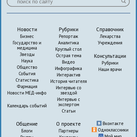
Новости
Рубрики
Справочник
Бизнес
Репортаж
Лекарства
Государство и
Аналитика
Учреждения
медицина
Круглый стол
Звезды
Консультации
Острая тема
Наука
Видео
Рубрики
Общество
Инфографика
Наши врачи
События
Интерактив
Статистика
История читателя
Фармация
Интервью со
Новости МЕД-инфо
звездой
Интервью с
экспертом
Календарь событий
Статьи
Общение
О проекте
Вконтакте
Одноклассники
Блоги
Партнеры
Мой мир