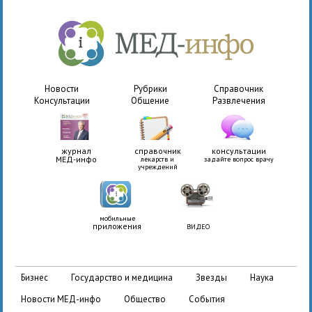
Новости
Рубрики
Справочник
Консультации
Общение
Развлечения
журнал
справочник
консультации
МЕД-инфо
лекарств и
задайте вопрос врачу
учреждений
мобильные
приложения
ВИДЕО
бизнес
государство и медицина
звезды
наука
новости МЕД-инфо
общество
события