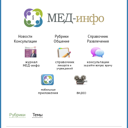
Новости
Рубрики
Справочник
Консультации
Общение
Развлечения
журнал
справочник
консультации
МЕД-инфо
лекарств и
задайте вопрос врачу
учреждений
мобильные
приложения
ВИДЕО
Рубрики
Темы