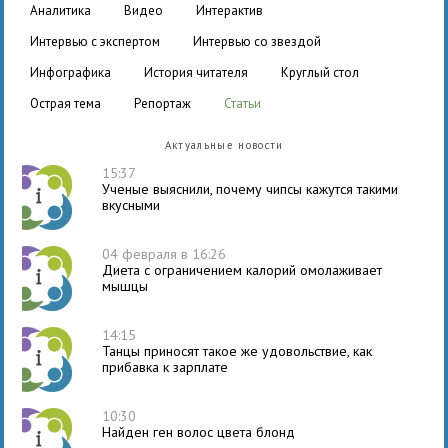
аналитика
видео
интерактив
интервью с экспертом
интервью со звездой
инфографика
история читателя
круглый стол
острая тема
репортаж
статьи
Актуальные новости
15:37
Ученые выяснили, почему чипсы кажутся такими
вкусными
04 февраля в 16:26
Диета с ограничением калорий омолаживает
мышцы
14:15
Танцы приносят такое же удовольствие, как
прибавка к зарплате
10:30
Найден ген волос цвета блонд