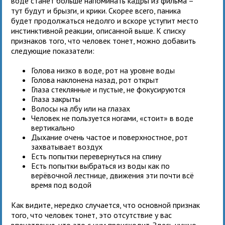
воде станет больше напоминать кадры из фильма –
тут будут и брызги, и крики. Скорее всего, паника
будет продолжаться недолго и вскоре уступит место
инстинктивной реакции, описанной выше. К списку
признаков того, что человек тонет, можно добавить
следующие показатели:
Голова низко в воде, рот на уровне воды
Голова наклонена назад, рот открыт
Глаза стеклянные и пустые, не фокусируются
Глаза закрыты
Волосы на лбу или на глазах
Человек не пользуется ногами, «стоит» в воде
вертикально
Дыхание очень частое и поверхностное, рот
захватывает воздух
Есть попытки перевернуться на спину
Есть попытки выбраться из воды как по
верёвочной лестнице, движения эти почти всё
время под водой
Как видите, нередко случается, что основной признак
того, что человек тонет, это отсутствие у вас
впечатления, что это с ним происходит. Здесь нужно