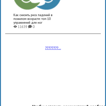
Как снизить риск падений в
пожилом возрасте: топ-10
упражнений для ног
11639
0
X
K
????????...