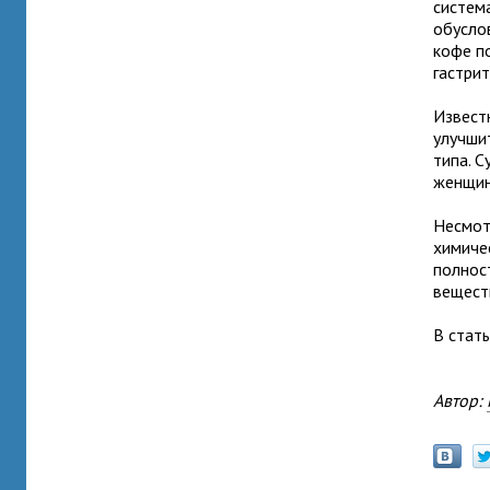
систем
обусло
кофе п
гастри
Извест
улучшит
типа. С
женщин
Несмот
химиче
полнос
вещест
В стать
Автор: