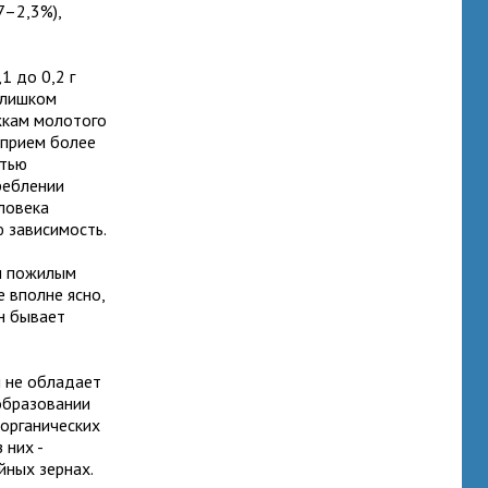
7–2,3%),
1 до 0,2 г
слишком
жкам молотого
 прием более
стью
реблении
еловека
 зависимость.
ал пожилым
 вполне ясно,
н бывает
н не обладает
образовании
 органических
 них -
йных зернах.