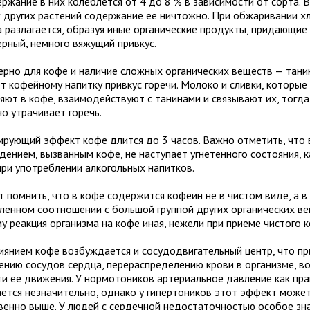
ржание в них колеблется от 4 до 8 % в зависимости от сорта. 
х других растений содержание ее ничтожно. При обжаривании х
а разлагается, образуя иные органические продукты, придающие
ерный, немного вяжущий привкус.
ерно для кофе и наличие сложных органических веществ — тани
т кофейному напитку привкус горечи. Молоко и сливки, которые
яют в кофе, взаимодействуют с танинами и связывают их, тогд
о утрачивает горечь.
ирующий эффект кофе длится до 3 часов. Важно отметить, что 
дением, вызванным кофе, не наступает угнетенного состояния, к
при употреблении алкогольных напитков.
 помнить, что в кофе содержится кофеин не в чистом виде, а в
ленном соотношении с большой группой других органических ве
у реакция организма на кофе иная, нежели при приеме чистого 
иянием кофе возбуждается и сосудодвигательный центр, что пр
ению сосудов сердца, перераспределению крови в организме, в
ти ее движения. У нормотоников артериальное давление как пр
ется незначительно, однако у гипертоников этот эффект може
венно выше. У людей с сердечной недостаточностью особое зн