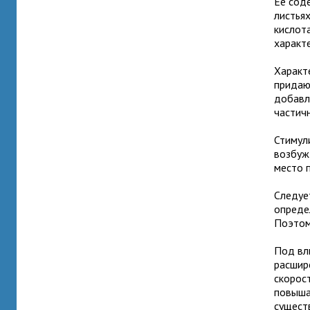
Ее соде
листья
кислот
характ
Характ
придаю
добавл
частичн
Стимул
возбуж
место 
Следует
опреде
Поэтом
Под вл
расшир
скорос
повыша
сущест