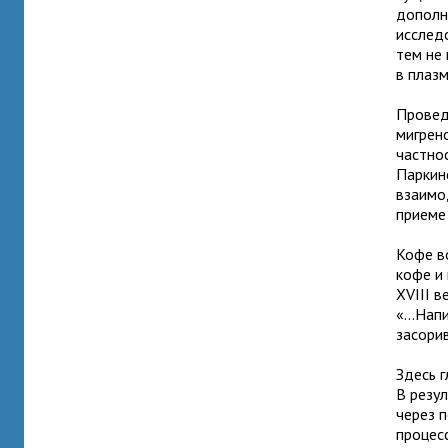
дополн
исслед
тем не
в плазм
Провед
мигрен
частнос
Паркин
взаимо
приеме
Кофе в
кофе и
XVIII в
«...Нап
засори
Здесь 
В резу
через 
процес