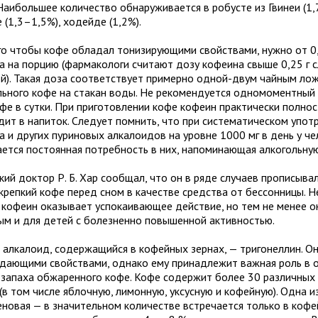
 Наибольшее количество обнаруживается в робусте из Гвинеи (1,
 (1,3–1,5%), ходейде (1,2%).
го чтобы кофе обладал тонизирующими свойствами, нужно от 0,
а на порцию (фармакологи считают дозу кофеина свыше 0,25 г 
й). Такая доза соответствует примерно одной-двум чайным ло
льного кофе на стакан воды. Не рекомендуется одномоментный
офе в сутки. При приготовлении кофе кофеин практически полно
дит в напиток. Следует помнить, что при систематическом упот
а и других пуриновых алкалоидов на уровне 1000 мг в день у ч
ается постоянная потребность в них, напоминающая алкогольную
кий доктор Р. Б. Хар сообщал, что он в ряде случаев прописыв
крепкий кофе перед сном в качестве средства от бессонницы. Не
 кофеин оказывает успокаивающее действие, но тем не менее о
ым и для детей с болезненно повышенной активностью.
 алкалоид, содержащийся в кофейных зернах, — тригонеллин. О
дающими свойствами, однако ему принадлежит важная роль в 
и запаха обжаренного кофе. Кофе содержит более 30 различных
(в том числе яблочную, лимонную, уксусную и кофейную). Одна из
еновая — в значительном количестве встречается только в кофе