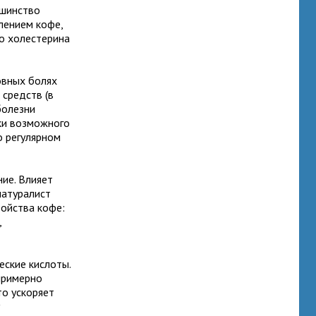
ьшинство
лением кофе,
о холестерина
овных болях
 средств (в
болезни
нки возможного
о регулярном
ние. Влияет
натуралист
войства кофе:
,
еские кислоты.
примерно
то ускоряет
у