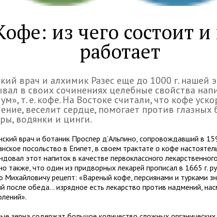
Кофе: из чего состоит и
работает
кий врач и алхимик Разес еще до 1000 г. нашей 
вал в своих сочинениях целебные свойства нап
ум», т. е. кофе. На Востоке считали, что кофе уско
ние, веселит сердце, помогает против глазных 
ры, водянки и цинги.
нский врач и ботаник Проспер д’Альпино, сопровождавший в 159
анское посольство в Египет, в своем трактате о кофе настоятел
ндовал этот напиток в качестве первоклассного лекарственного
но также, что один из придворных лекарей прописал в 1665 г. р
ю Михайловичу рецепт: «Вареный кофе, персиянами и турками зн
й после обеда... изрядное есть лекарство против надмений, на
олений».
ые зерна содержат большое количество сложных органических 