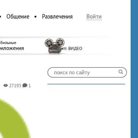
Общение
Развлечения
Войти
бильные
риложения
ВИДЕО
27193
1
X
K