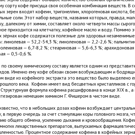
у сорту кофе присуща своя особенная комбинация веществ. В с
ых зерен входят кофеин, тригонеллин, хлорогеновая кислота, бе
льные соли. Этот набор веществ, названия которых, правда, мал
у, далекому от химии, составляет около четверти массы сырого
ное приходится на клетчатку, кофейное масло и воду. Помимо эт
х зёрнах кофе содержатся полезные для здоровья незаменимы
: линолевая — 52,2-54,3 %; линоленовая — 2,2-2,6 %; пальмити
 олеиновая — 6,7-8,2 %; стеариновая — 5,6-6,3 %; арахидоновая 
ая — 0,5-0,6 %.
 по своему химическому составу является одним из представит
идов. Именно ему кофе обязан своим возбуждающим и бодрящи
ом виде из кофейного экстракта это вещество было выделено е
прошлого века. Кофеин имеет вид бесцветных кристалликов с г
 Структурнуая формула кофеина расшифрована в конце XIX в., а в
нтезирован немецким химиком Г. Фишером в чистом виде.
известно, что в небольших дозах кофеин возбуждает централь
, в первую очередь за счет стимуляции коры головного мозга, ч
нию общего обмена, усилению дыхания и кровообращения. Кофе
 многих лекарственных препаратов, выпускаемых фармацевтиче
ленностью. Процентное содержание кофеина в кофейных зерна