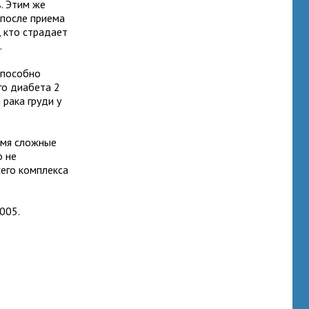
. Этим же
 после приема
, кто страдает
.
способно
го диабета 2
 рака груди у
емя сложные
о не
сего комплекса
005.