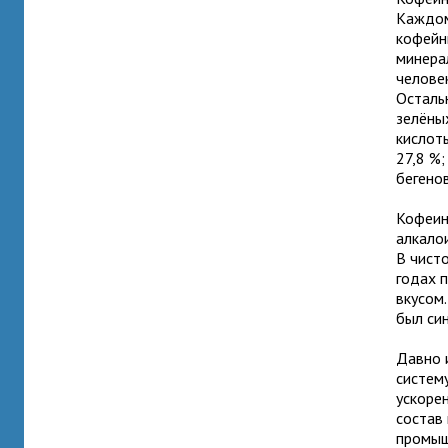
Каждом
кофейн
минера
человек
Осталь
зелёны
кислоты
27,8 %;
бегенов
Кофеин
алкало
В чист
годах 
вкусом.
был си
Давно 
систему
ускоре
состав
промыш