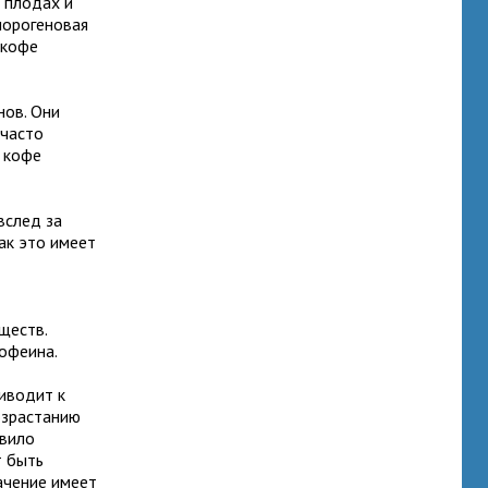
В плодах и
лорогеновая
 кофе
нов. Они
 часто
а кофе
вслед за
ак это имеет
ществ.
кофеина.
иводит к
озрастанию
авило
т быть
ачение имеет