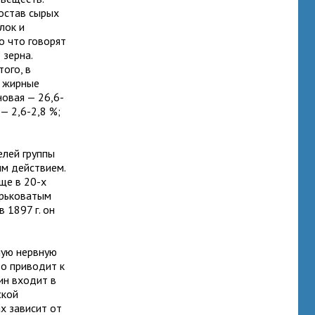
остав сырых
лок и
о что говорят
 зерна.
ого, в
е жирные
новая — 26,6-
— 2,6-2,8 %;
елей группы
м действием.
ще в 20-х
орьковатым
 1897 г. он
ную нервную
то приводит к
ин входит в
ской
х зависит от