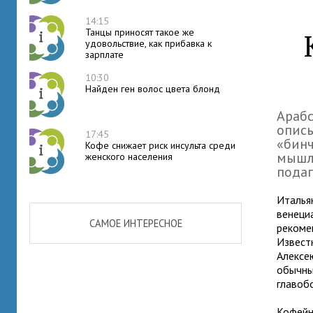
14:15
Танцы приносят такое же
удовольствие, как прибавка к
зарплате
10:30
Найден ген волос цвета блонд
Арабс
описы
17:45
«бинч
Кофе снижает риск инсульта среди
мышле
женского населения
подаг
Италья
венеци
САМОЕ ИНТЕРЕСНОЕ
рекоме
Извест
Алексе
обычны
главоб
Кофейн