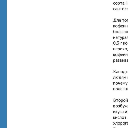
сорта.
сантосе
Для то
кофеин
большо
натура
0,3 г к
перехо
кофеин
развив
Канадс
людям 
почему
полезн
Второй
возбуж
вкуса 
кислот 
хлорог