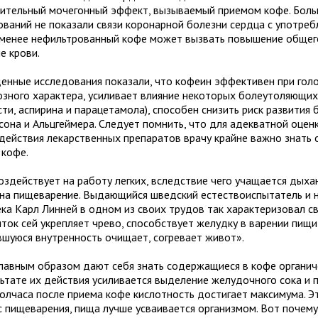
ительный мочегонный эффект, вызываемый приемом кофе. Бол
ований не показали связи коронарной болезни сердца с употреб
 менее нефильтрованный кофе может вызвать повышение общег
е крови.
енные исследования показали, что кофеин эффективен при гол
озного характера, усиливает влияние некоторых болеутоляющих
ти, аспирина и парацетамола), способен снизить риск развития 
сона и Альцгеймера. Следует помнить, что для адекватной оце
действия лекарственных препаратов врачу крайне важно знать 
 кофе.
оздействует на работу легких, вследствие чего учащается дыха
 на пищеварение. Выдающийся шведский естествоиспытатель и 
ека Карл Линней в одном из своих трудов так характеризовал с
иток сей укрепляет чрево, способствует желудку в варении пищи
вшуюся внутренность очищает, согревает живот».
главным образом дают себя знать содержащиеся в кофе органич
льтате их действия усиливается выделение желудочного сока и 
полчаса после приема кофе кислотность достигает максимума. Э
с пищеварения, пища лучше усваивается организмом. Вот почем