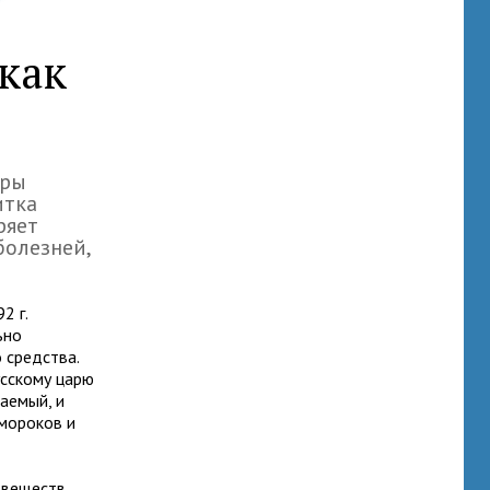
 как
эры
итка
ряет
болезней,
2 г.
ьно
 средства.
усскому царю
аемый, и
смороков и
веществ.