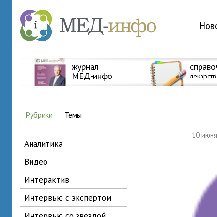
Нов
журнал
справо
МЕД-инфо
лекарств
Рубрики
Темы
10 июн
аналитика
видео
интерактив
интервью с экспертом
интервью со звездой