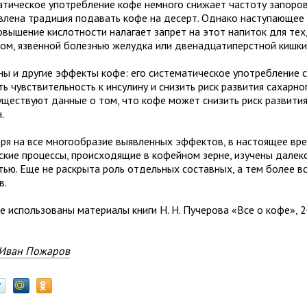
атическое употребление кофе немного снижает частоту запоров
влена традиция подавать кофе на десерт. Однако наступающее
овышение кислотности налагает запрет на этот напиток для тех
том, язвенной болезнью желудка или двенадцатиперстной кишки
ны и другие эффекты кофе: его систематическое употребление 
ь чувствительность к инсулину и снизить риск развития сахарно
уществуют данные о том, что кофе может снизить риск развития
.
ря на все многообразие выявленных эффектов, в настоящее вр
ские процессы, происходящие в кофейном зерне, изучены далек
тью. Еще не раскрыта роль отдельных составных, а тем более в
в.
е использованы материалы книги Н. Н. Пучерова «Все о кофе», 2
Иван Пожаров