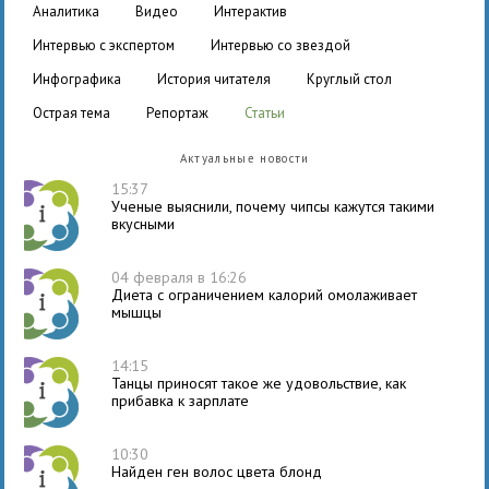
аналитика
видео
интерактив
интервью с экспертом
интервью со звездой
инфографика
история читателя
круглый стол
острая тема
репортаж
статьи
Актуальные новости
15:37
Ученые выяснили, почему чипсы кажутся такими
вкусными
04 февраля в 16:26
Диета с ограничением калорий омолаживает
мышцы
14:15
Танцы приносят такое же удовольствие, как
прибавка к зарплате
10:30
Найден ген волос цвета блонд