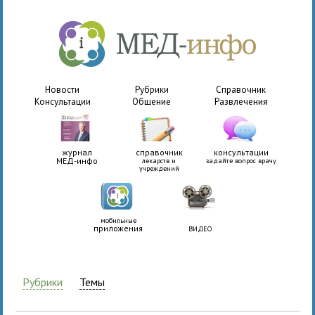
Новости
Рубрики
Справочник
Консультации
Общение
Развлечения
журнал
справочник
консультации
МЕД-инфо
лекарств и
задайте вопрос врачу
учреждений
мобильные
приложения
ВИДЕО
Рубрики
Темы