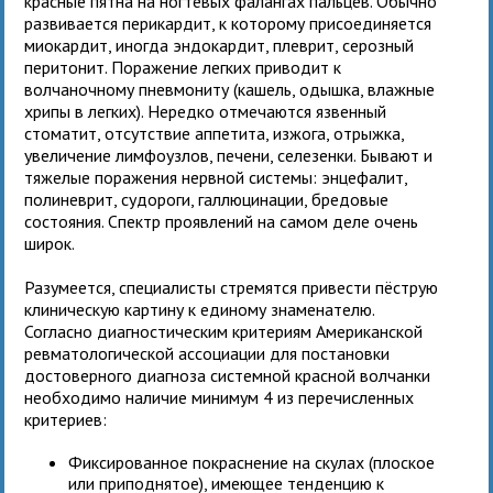
красные пятна на ногтевых фалангах пальцев. Обычно
развивается перикардит, к которому присоединяется
миокардит, иногда эндокардит, плеврит, серозный
перитонит. Поражение легких приводит к
волчаночному пневмониту (кашель, одышка, влажные
хрипы в легких). Нередко отмечаются язвенный
стоматит, отсутствие аппетита, изжога, отрыжка,
увеличение лимфоузлов, печени, селезенки. Бывают и
тяжелые поражения нервной системы: энцефалит,
полиневрит, судороги, галлюцинации, бредовые
состояния. Спектр проявлений на самом деле очень
широк.
Разумеется, специалисты стремятся привести пёструю
клиническую картину к единому знаменателю.
Согласно диагностическим критериям Американской
ревматологической ассоциации для постановки
достоверного диагноза системной красной волчанки
необходимо наличие минимум 4 из перечисленных
критериев:
Фиксированное покраснение на скулах (плоское
или приподнятое), имеющее тенденцию к