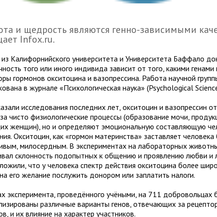
та и щедрость являются генно-зависимыми кач
ает Infox.ru.
 из Калифорнийского университета и Университета Баффало док
чность того или иного индивида зависит от того, какими генами
оры гормонов окситоцина и вазопрессина. Работа научной групп
ована в журнале «Психологическая наука» (Psychological Science
казали исследования последних лет, окситоцин и вазопрессин о
 за чисто физиологические процессы (образование мочи, продук
их женщин), но и определяют эмоциональную составляющую че
ния. Окситоцин, как «гормон материнства» заставляет человека
ивым, милосердным. В экспериментах на лабораторных животн
ивал склонность подопытных к общению и проявлению любви и л
ложили, что у человека спектр действия окситоцина более широ
 на его желание послужить донором или заплатить налоги.
ах эксперимента, проведённого учёными, на 711 добровольцах 
лизированы различные варианты генов, отвечающих за рецепто
в, и их влияние на характер участников.