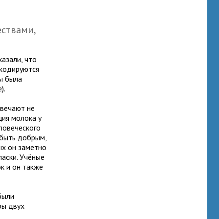
ествами,
азали, что
 кодируются
ы была
).
твечают не
ция молока у
ловеческого
 быть добрым,
ых он заметно
аски. Учёные
к и он также
были
ры двух