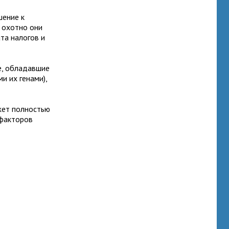
шение к
 охотно они
та налогов и
е, обладавшие
и их генами),
жет полностью
 факторов