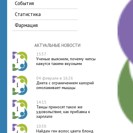
события
статистика
фармация
АКТУАЛЬНЫЕ НОВОСТИ
15:37
Ученые выяснили, почему чипсы
кажутся такими вкусными
04 февраля в 16:26
Диета с ограничением калорий
омолаживает мышцы
14:15
Танцы приносят такое же
удовольствие, как прибавка к
зарплате
10:30
Найден ген волос цвета блонд