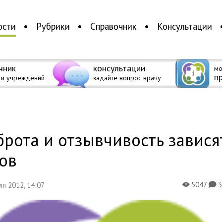
ости
Рубрики
Справочник
Консультации
чник
консультации
мо
п
 и учреждений
задайте вопрос врачу
а
рота и отзывчивость завися
ов
5047
еля 2012, 14:07
X
K