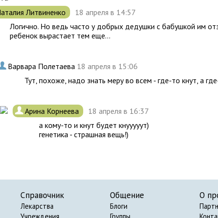
аталия Литвиненко
18 апреля в 14:57
Логично. Но ведь часто у добрых дедушки с бабушкой им о
ребенок вырастает тем еще...
.
Варвара Полетаева
18 апреля в 15:06
Тут, похоже, надо знать меру во всем - где-то кнут, а где
.
Арина Корнеева
18 апреля в 16:37
а кому-то и кнут будет кнууууут)
генетика - страшная вещь!)
Справочник
Общение
О пр
Лекарства
Блоги
Парт
Учреждения
Группы
Конт