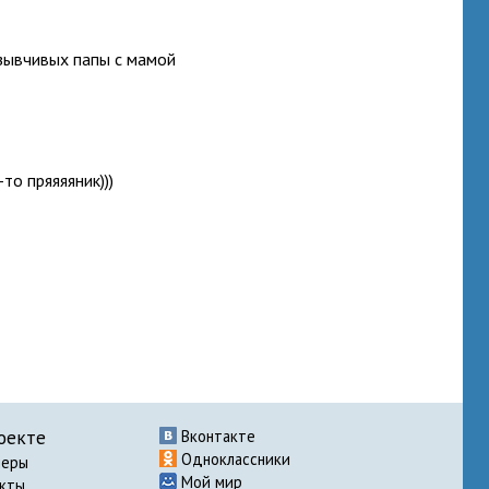
тзывчивых папы с мамой
-то пряяяяник)))
оекте
Вконтакте
Одноклассники
неры
Мой мир
акты