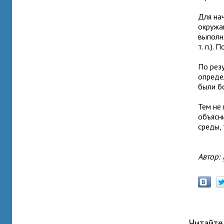
Для на
окружа
выполн
т. п.).
По рез
опреде
были б
Тем не
объясн
среды, 
Автор:
Читайте