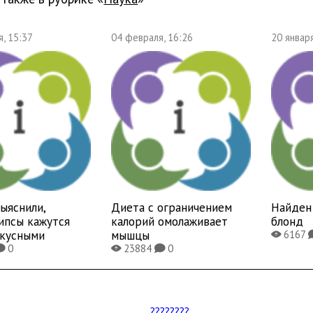
, 15:37
04 февраля, 16:26
20 января
ыяснили,
Диета с ограничением
Найден 
ипсы кажутся
калорий омолаживает
блонд
вкусными
мышцы
6167
X
0
23884
0
K
X
K
????????...