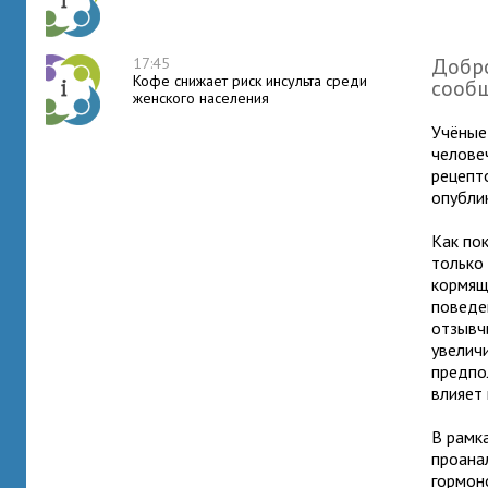
Добро
17:45
Кофе снижает риск инсульта среди
сообщ
женского населения
Учёные
челове
рецепт
опублик
Как по
только
кормящ
поведе
отзывч
увелич
предпо
влияет
В рамк
проана
гормоно