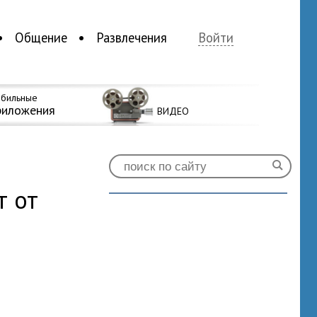
Общение
Развлечения
Войти
бильные
риложения
ВИДЕО
т от
3