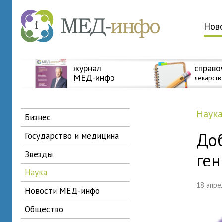
Нов
журнал
справо
МЕД-инфо
лекарств
наук
бизнес
Доб
государство и медицина
звезды
ген
наука
18 апр
новости МЕД-инфо
общество