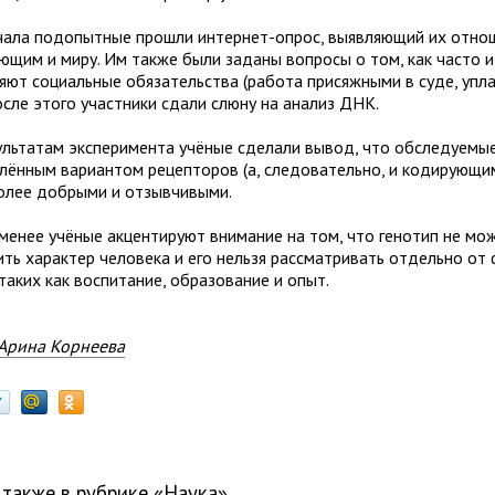
чала подопытные прошли интернет-опрос, выявляющий их отно
ющим и миру. Им также были заданы вопросы о том, как часто и
яют социальные обязательства (работа присяжными в суде, упла
 После этого участники сдали слюну на анализ ДНК.
ультатам эксперимента учёные сделали вывод, что обследуемы
лённым вариантом рецепторов (а, следовательно, и кодирующим
олее добрыми и отзывчивыми.
 менее учёные акцентируют внимание на том, что генотип не мо
ить характер человека и его нельзя рассматривать отдельно от
таких как воспитание, образование и опыт.
Арина Корнеева
 также в рубрике «
наука
»