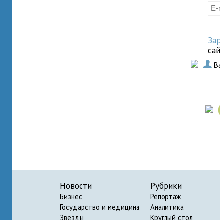
За
са
.
В
Новости
Рубрики
Бизнес
Репортаж
Государство и медицина
Аналитика
Звезды
Круглый стол