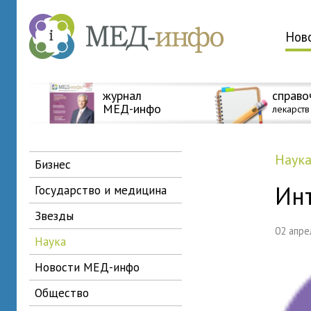
Нов
журнал
справо
МЕД-инфо
лекарств
наук
бизнес
Ин
государство и медицина
звезды
02 апр
наука
новости МЕД-инфо
общество