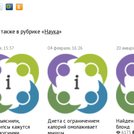
 также в рубрике «
наука
»
, 15:37
04 февраля, 16:26
20 января
ыяснили,
Диета с ограничением
Найден 
ипсы кажутся
калорий омолаживает
блонд
вкусными
мышцы
6175
X