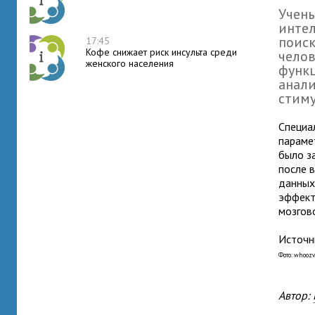
Учены
интел
поиск
17:45
Кофе снижает риск инсульта среди
челов
женского населения
функц
анали
стиму
Специа
параме
было з
после 
данных
эффект
мозгов
Источни
Фото: whoozv
Автор: