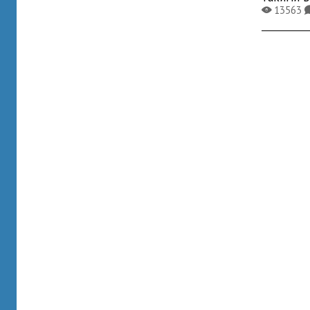
13563
X