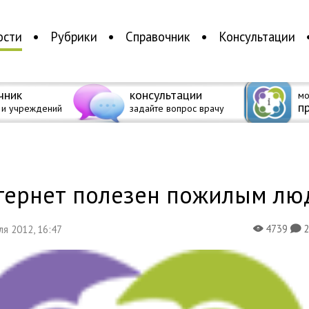
ости
Рубрики
Справочник
Консультации
чник
консультации
мо
п
 и учреждений
задайте вопрос врачу
а
тернет полезен пожилым лю
4739
еля 2012, 16:47
X
K