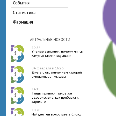
события
статистика
фармация
АКТУАЛЬНЫЕ НОВОСТИ
15:37
Ученые выяснили, почему чипсы
кажутся такими вкусными
04 февраля в 16:26
Диета с ограничением калорий
омолаживает мышцы
14:15
Танцы приносят такое же
удовольствие, как прибавка к
зарплате
10:30
Найден ген волос цвета блонд