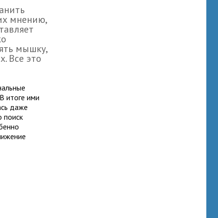
ранить
их мнению,
тавляет
ко
ять мышку,
. Все это
нальные
В итоге ими
ась даже
о поиск
обенно
нижение