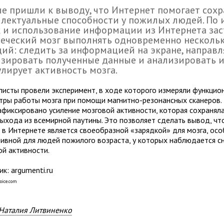
е пришли к выводу, что Интернет помогает сох
лектуальные способности у пожилых людей. По 
 и использование информации из Интернета зас
еческий мозг выполнять одновременно несколь
ий: следить за информацией на экране, направл
зировать полученные данные и анализировать их
лирует активность мозга.
листы провели эксперимент, в ходе которого измеряли функцио
тры работы мозга при помощи магнитно-резонансных сканеров. 
афиксировано усиление мозговой активности, которая сохранял
выхода из всемирной паутины. Это позволяет сделать вывод, чт
 в Интернете является своеобразной «зарядкой» для мозга, ос
ивной для людей пожилого возраста, у которых наблюдается с
ой активности.
к: argumenti.ru
oice.com
Наталия Литвиненко