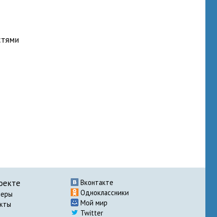
стями
оекте
Вконтакте
Одноклассники
неры
Мой мир
акты
Twitter