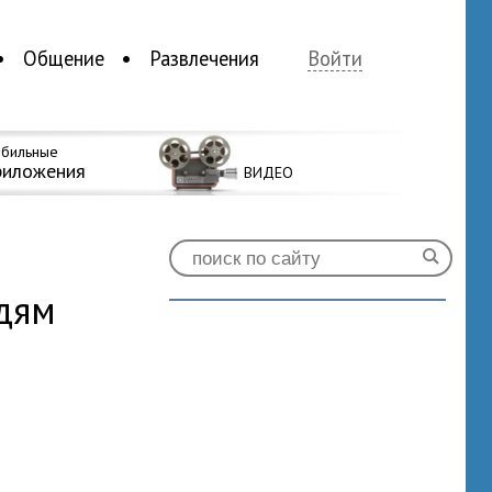
Общение
Развлечения
Войти
бильные
риложения
ВИДЕО
дям
2