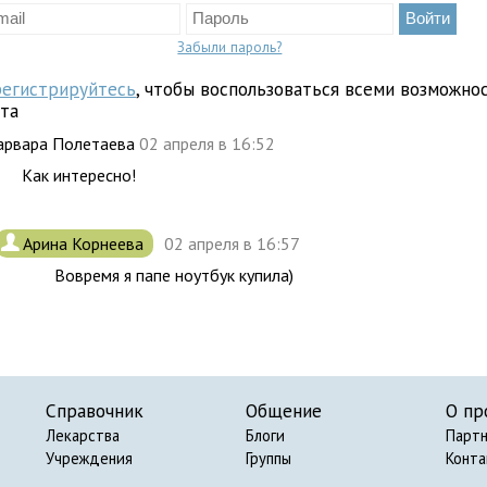
Забыли пароль?
регистрируйтесь
, чтобы воспользоваться всеми возможно
йта
арвара Полетаева
02 апреля в 16:52
Как интересно!
.
Арина Корнеева
02 апреля в 16:57
Вовремя я папе ноутбук купила)
Справочник
Общение
О пр
Лекарства
Блоги
Парт
Учреждения
Группы
Конт