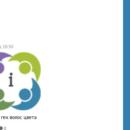
, 10:30
ген волос цвета
0
K