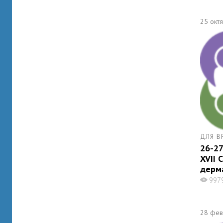
25 окт
ДЛЯ В
26-27
XVII 
дерм
997
X
28 фев