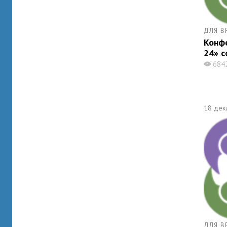
ДЛЯ В
Конф
24» с
684
X
18 дек
ДЛЯ В