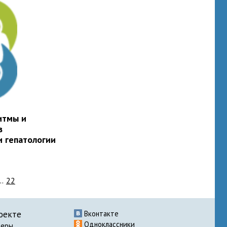
итмы и
в
и гепатологии
..
22
оекте
Вконтакте
Одноклассники
неры