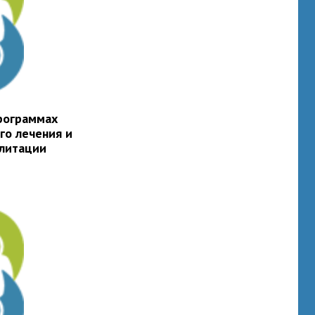
рограммах
го лечения и
литации