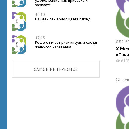
удовольствие, как прибавка к
зарплате
10:30
Найден ген волос цвета блонд
17:45
ДЛЯ В
Кофе снижает риск инсульта среди
женского населения
X Ме
«Сан
610
X
САМОЕ ИНТЕРЕСНОЕ
28 фев