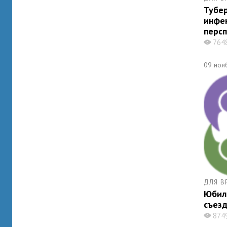
Тубе
инфе
перс
764
X
09 ноя
ДЛЯ В
Юбил
съезд
874
X