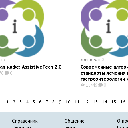
СЕХ
ДЛЯ ВРАЧЕЙ
ап-кафе: AssistiveTech 2.0
Современные алгор
стандарты лечения 
76
0
K
гастроэнтерологии 
11446
0
X
K
1
2
3
4
5
6
7
8
9
10
11
12
13
14
15
16
.
Справочник
Общение
О пр
Лекарства
Блоги
Парт