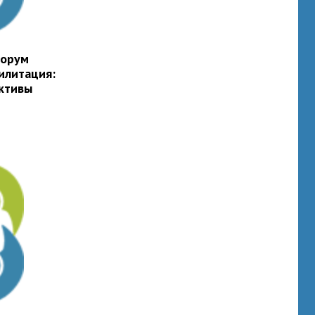
форум
илитация:
ктивы