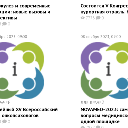
ркулез и современные
Состоится V Конгре
кции: новые вызовы и
курортная отрасль. 
пективы
7773
0
X
K
8
0
K
бря 2023, 09:00
08 ноября 2023, 09:00
РАЧЕЙ
ДЛЯ ВРАЧЕЙ
ейный XV Всероссийский
NOVAMED-2023: сам
 онкопсихологов
вопросы медицинско
одной площадке
9
0
K
7877
0
X
K