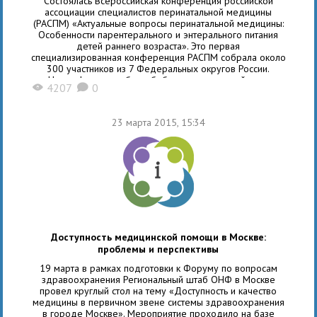
Состоялась Всероссийская конференция российской
ассоциации специалистов перинатальной медицины
(РАСПМ) «Актуальные вопросы перинатальной медицины:
Особенности парентерального и энтерального питания
детей раннего возраста». Это первая
специализированная конференция РАСПМ собрала около
300 участников из 7 Федеральных округов России.
На конференции был обобщен практический опыт
4207
0
X
K
российских врачей по питанию детей первого года жизни.
Президент РАСПМ,
23 марта 2015, 15:34
Доступность медицинской помощи в Москве:
проблемы и перспективы
19 марта в рамках подготовки к Форуму по вопросам
здравоохранения Региональный штаб ОНФ в Москве
провел круглый стол на тему «Доступность и качество
медицины в первичном звене системы здравоохранения
в городе Москве». Мероприятие проходило на базе