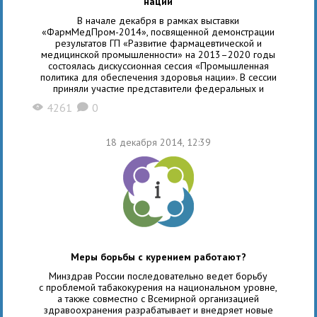
нации
В начале декабря в рамках выставки
«ФармМедПром-2014», посвященной демонстрации
результатов ГП «Развитие фармацевтической и
медицинской промышленности» на 2013–2020 годы
состоялась дискуссионная сессия «Промышленная
политика для обеспечения здоровья нации». В сессии
приняли участие представители федеральных и
региональных министерств здравоохранения,
4261
0
X
K
промышленности и торговли, образования и науки,
государственных корпораций, профильных вузов,
российских производственных площадок, а также
18 декабря 2014, 12:39
профессиональных союзов врачей и фармацевтов. С
докладом
Меры борьбы с курением работают?
Минздрав России последовательно ведет борьбу
с проблемой табакокурения на национальном уровне,
а также совместно с Всемирной организацией
здравоохранения разрабатывает и внедряет новые