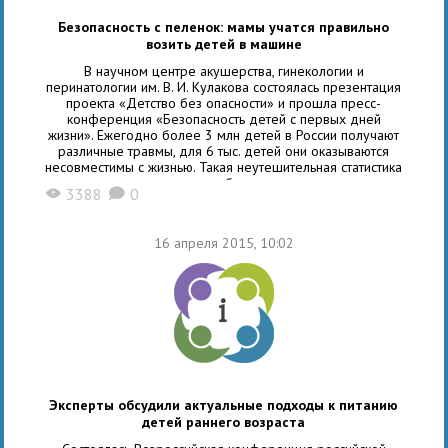
Безопасность с пеленок: мамы учатся правильно
возить детей в машине
В научном центре акушерства, гинекологии и
перинатологии им. В. И. Кулакова состоялась презентация
проекта «Детство без опасности» и прошла пресс-
конференция «Безопасность детей с первых дней
жизни». Ежегодно более 3 млн детей в России получают
различные травмы, для 6 тыс. детей они оказываются
несовместимы с жизнью. Такая неутешительная статистика
показывает, что необходимо повышать
3388
0
X
K
информированность родителей о том, как обеспечить
16 апреля 2015, 10:02
Эксперты обсудили актуальные подходы к питанию
детей раннего возраста