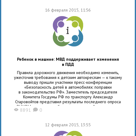
16 февраля 2015, 11:56
Ребенок в машине: МВД поддерживает изменения
в ПДД
Правила дорожного движения необходимо изменить,
ужесточив требования к детским автокреслам — к такому
выводу пришли участники пресс-конференции
«Безопасность детей в автомобилях: поправки
в законодательство РФ». Заместитель председателя
Комитета Госдумы РФ по транспорту Александр
Старовойтов представил результаты последнего опроса
ВЦИОМ по вопросам безопасности детей-пассажиров.
8891
0
X
K
По данным этого опроса, 84% опрошенных родителей
приобрели ДУУ (детское удерживающее устройство) для
обеспечения безопасности ребенка. Наличие
12 февраля 2015, 13:55
сертификата качества является наиболее важным