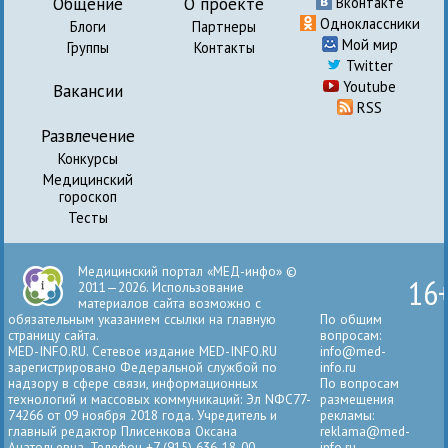
Общение
О проекте
Вконтакте
Одноклассники
Блоги
Партнеры
Мой мир
Группы
Контакты
Twitter
Youtube
Вакансии
RSS
Развлечение
Конкурсы
Медицинский
гороскоп
Тесты
Медицинский портал «МЕД-инфо» ©
16
2011—2026. Использование
материалов сайта возможно с
обязательным указанием ссылки на главную
По общим
страницу сайта.
вопросам:
MED-INFO.RU. Сетевое издание MED-INFO.RU
info@med-
зарегистрировано Федеральной службой по
info.ru
надзору в сфере связи, информационных
По вопросам
технологий и массовых коммуникаций: Эл NФС77-
размещения
74266 от 09 ноября 2018 года. Учредитель и
рекламы:
главный редактор Плисенкова Оксана
reklama@med-
Анатольевна. Телефон +7 (915) 636-18-00.
info.ru