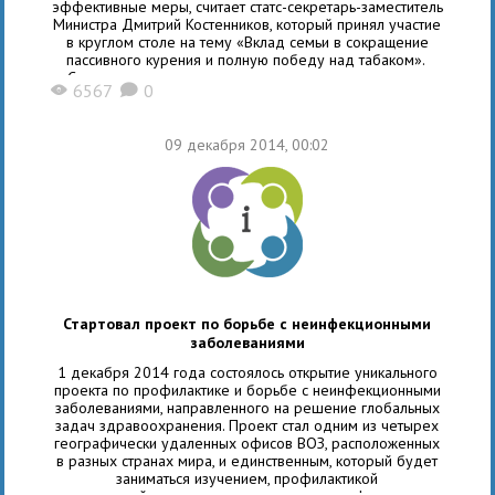
эффективные меры, считает статс-секретарь-заместитель
Министра Дмитрий Костенников, который принял участие
в круглом столе на тему «Вклад семьи в сокращение
пассивного курения и полную победу над табаком».
«Сегодня мы с уверенностью можем сказать, что меры
6567
0
X
K
борьбы с курением, предписанные Рамочной конвенцией
ВОЗ и закрепленные в федеральном законе, работают:
за время реализации антитабачной
09 декабря 2014, 00:02
Стартовал проект по борьбе с неинфекционными
заболеваниями
1 декабря 2014 года состоялось открытие уникального
проекта по профилактике и борьбе с неинфекционными
заболеваниями, направленного на решение глобальных
задач здравоохранения. Проект стал одним из четырех
географически удаленных офисов ВОЗ, расположенных
в разных странах мира, и единственным, который будет
заниматься изучением, профилактикой