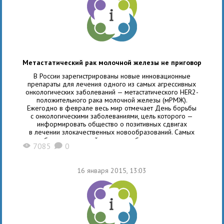
Метастатический рак молочной железы не приговор
В России зарегистрированы новые инновационные
препараты для лечения одного из самых агрессивных
онкологических заболеваний — метастатического HER2-
положительного рака молочной железы (мРМЖ).
Ежегодно в феврале весь мир отмечает День борьбы
с онкологическими заболеваниями, цель которого —
информировать общество о позитивных сдвигах
в лечении злокачественных новообразований. Самых
масштабных достижений удается добиться в терапии рака
7085
0
X
K
молочной железы: при условии ранней диагностики
и адекватного лечения он излечим сегодня в 95%
случаев. Появляются инновационные таргетные
16 января 2015, 13:03
препараты, которые