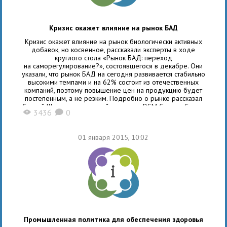
Кризис окажет влияние на рынок БАД
Кризис окажет влияние на рынок биологически активных
добавок, но косвенное, рассказали эксперты в ходе
круглого стола «Рынок БАД: переход
на саморегулирование?», состоявшегося в декабре. Они
указали, что рынок БАД на сегодня развивается стабильно
высокими темпами и на 62% состоит из отечественных
компаний, поэтому повышение цен на продукцию будет
постепенным, а не резким. Подробно о рынке рассказал
Сергей Шуляк, генеральный директор DSM Group: «Среди
3436
0
X
K
аптечных продаж, доля биологически активных добавок
составляет 5%, это наиболее емкий сегмент
нелекарственных средств. При этом в условиях кризиса
01 января 2015, 10:02
Промышленная политика для обеспечения здоровья