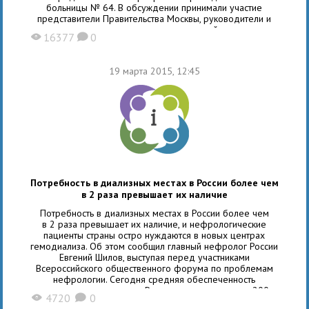
больницы № 64. В обсуждении принимали участие
представители Правительства Москвы, руководители и
сотрудники медицинских учреждений, а также
16377
0
X
K
общественные деятели. Главными темами круглого стола
стали доступность
19 марта 2015, 12:45
Потребность в диализных местах в России более чем
в 2 раза превышает их наличие
Потребность в диализных местах в России более чем
в 2 раза превышает их наличие, и нефрологические
пациенты страны остро нуждаются в новых центрах
гемодиализа. Об этом сообщил главный нефролог России
Евгений Шилов, выступая перед участниками
Всероссийского общественного форума по проблемам
нефрологии. Сегодня средняя обеспеченность
диализными местами по России составляет около 200
4720
0
X
K
мест на 1 млн