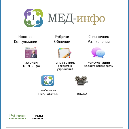
Новости
Рубрики
Справочник
Консультации
Общение
Развлечения
журнал
справочник
консультации
МЕД-инфо
лекарств и
задайте вопрос врачу
учреждений
мобильные
приложения
ВИДЕО
Рубрики
Темы