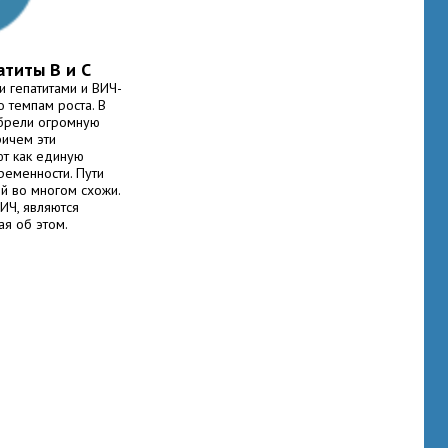
атиты В и С
 гепатитами и ВИЧ-
 темпам роста. В
брели огромную
ричем эти
ют как единую
ременности. Пути
й во многом схожи.
ИЧ, являются
ая об этом.
енно гепатит С,
о. Однако вирусы
ь и наносят