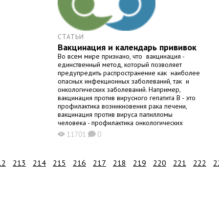
СТАТЬИ
Вакцинация и календарь прививок
Во всем мире признано, что вакцинация -
единственный метод, который позволяет
предупредить распространение как наиболее
опасных инфекционных заболеваний, так и
онкологических заболеваний. Например,
вакцинация против вирусного гепатита В - это
профилактика возникновения рака печени,
вакцинация против вируса папилломы
человека - профилактика онкологических
заболеваний у женщин. На сегодняшний день
11701
0
X
K
вакцинация является одним из наиболее
эффективных способов защиты от
инфекционных заболеваний. Её принцип
12
213
214
215
216
217
218
219
220
221
222
2
состоит в