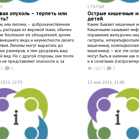
И
СТАТЬИ
ая опухоль – терпеть или
Острые кишечные и
ть?
детей
к, или липома, – доброкачественная
Какие бывают кишечные 
ь, растущая из жировой ткани, обычно
Кишечными называют инф
не беспокоит её обладателей, кроме
поражения желудочно-киш
 внешнего вида и неуместности своего
гастриты, энтериты(воспал
ствия. Липомы могут вырастать до
кишечника), колиты(воспал
ских размеров, и тем уродовать ваш
кишечника) — все эти ост
й вид. Но с другой стороны, они почти
могут быть в наличии как п
 не представляют опасности и, за
и в сочетании (гастроэнтер
ением редких случаев, легко лечатся.
энтероколиты...). Педиат
55
0
18673
0
K
X
K
сего липомы локализуются в местах,
(острые кишечные инфекц
 подкожной жировой клетчаткой: на
основные группы: 1. ОКИ 
 2011, 12:35
природы: — вызываемые п
11 мая 2011, 11:48
энтеробактериями (дизент
иерсиниоз и др,); — вызы
патогенными микроорганиз
протеем, клостридиями, с
и др.). 2. Вирусные