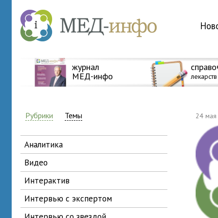
Нов
журнал
справо
МЕД-инфо
лекарств
Рубрики
Темы
24 мая
аналитика
видео
интерактив
интервью с экспертом
интервью со звездой