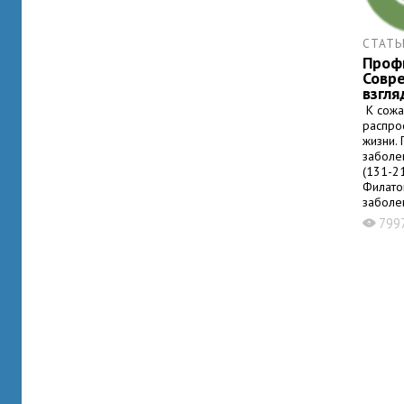
СТАТЬ
Профи
Совр
взгля
К сожа
распро
жизни.
заболе
(131-21
Филато
заболе
главны
799
X
костей.
заболе
несоот
органи