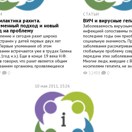
И
СТАТЬИ
лактика рахита.
ВИЧ и вирусные геп
еменный подход и новый
Заболеваемость вирусными
д на проблему
инфекцией сопоставимы по
лению и сегодня рахит широко
последние годы они прио
странен у детей первых двух лет
социальную значимость. П
 Первые упоминания об этом
заболевания рассматрива
вании встречаются уже в трудах Галена
глобальную проблему сов
1год н.э.). Еще в конце 19 века Н.Ф.
передачи этих заболевани
в говорил, что рахит является общим
Многие люди, живущие с В
ванием организма, проявляющееся
носителями гепатита, не зн
м образом своеобразным изменением
Вирусные гепатиты, а особ
7
0
32499
0
K
X
K
 В настоящее время считается, что это
могут протекать незаметн
вание возникает вследствие
гепатита разрушают печен
ветствия потребностей растущего
10 мая 2011, 15:26
зма в кальции и