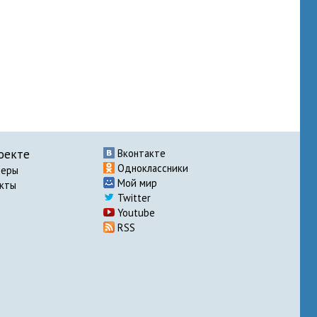
оекте
Вконтакте
Одноклассники
неры
Мой мир
акты
Twitter
Youtube
RSS