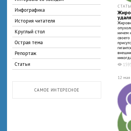
СТАТЬ
инфографика
Жиров
удаля
история читателя
Жирови
опухол
круглый стол
ничем 
своего
острая тема
присут
гигант
репортаж
внешни
никогда
исключ
статьи
159
X
Чаще в
бедных
12 мая
САМОЕ ИНТЕРЕСНОЕ