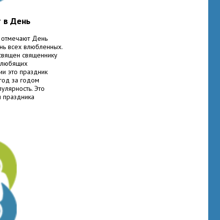
т в День
 отмечают День
ень всех влюбленных.
освящен священнику
 любящих
ии это праздник
год за годом
улярность. Это
л праздника
имволы не могут
4 февраля дорого
 в этот день
 и получать
и. Чего мы ждем
вляем его