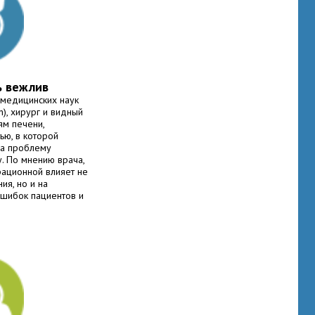
ь вежлив
 медицинских наук
), хирург и видный
ям печени,
ью, в которой
на проблему
у. По мнению врача,
рационной влияет не
ия, но и на
ошибок пациентов и
влетворённость