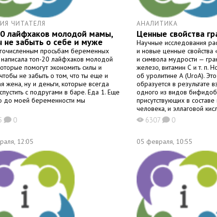
ИЯ ЧИТАТЕЛЯ
АНАЛИТИКА
20 лайфхаков молодой мамы,
Ценные свойства гр
 не забыть о себе и муже
Научные исследования ра
гочисленным просьбам беременных
и новые ценные свойства 
 написала топ-20 лайфхаков молодой
и символа мудрости — гран
которые помогут экономить силы и
железо, витамин С и т. п. 
чтобы не забыть о том, что ты еще и
об уролитине А (UroA). Эт
я жена, ну и деньги, которые всегда
образуется в результате 
пустить с подругами в баре. Еда 1. Еще
одного из видов бифидоб
о до моей беременности мы
присутствующих в состав
человека, и эллаговой ки
которым богат гранат и н
5
0
6307
0
K
X
K
ягоды — черника, малина, 
Существует и синтетически
раля, 12:05
UAS03, он обладает таким
05 февраля, 10:55
мощным доказанным