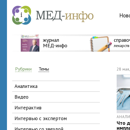
Нов
журнал
справо
МЕД-инфо
лекарств
Рубрики
Темы
28 мая,
аналитика
видео
интерактив
АНАЛ
интервью с экспертом
Что 
импл
интервью со звездой