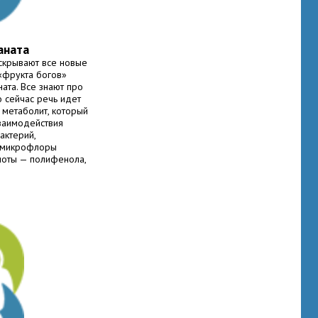
аната
скрывают все новые
«фрукта богов»
ата. Все знают про
Но сейчас речь идет
о метаболит, который
взаимодействия
актерий,
е микрофлоры
слоты — полифенола,
екоторые другие
клубника.
й аналог UroA —
 же, если не более