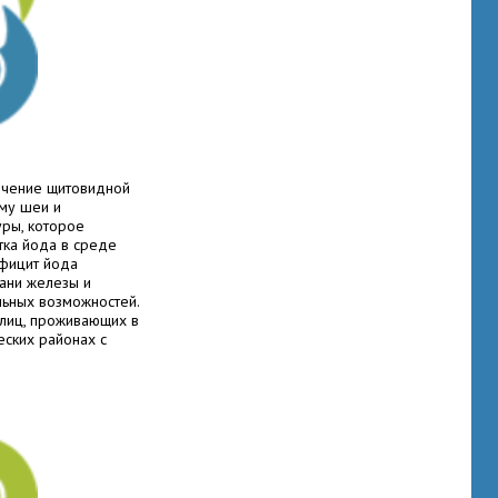
ичение щитовидной
му шеи и
ры, которое
тка йода в среде
ефицит йода
кани железы и
ьных возможностей.
 лиц, проживающих в
ских районах с
ва в окружающей
ях страдают люди,
естности, в таком