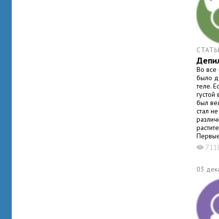
СТАТЬ
Депи
Во все
было д
теле. 
густой
был ве
стал не
различ
растите
Первые
711
X
03 дек