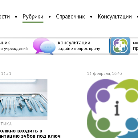
ости
Рубрики
Справочник
Консультации
чник
консультации
мо
п
 и учреждений
задайте вопрос врачу
 13:21
13 февраля, 16:43
ИТИКА
должно входить в
антацию зубов под ключ