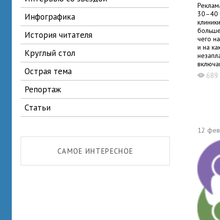
Реклам
30–40 
инфографика
клиник
больше
история читателя
чего н
и на ка
круглый стол
незапл
включа
острая тема
Станда
68
X
чаще
репортаж
статьи
12 фев
САМОЕ ИНТЕРЕСНОЕ