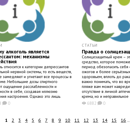
И
СТАТЬИ
у алкоголь является
Правда о солнцеза
ессантом: механизмы
Солнцезащитный крем – э
ействия
средство, которое поможе
ль относится к категории депрессантов
период обезопасить себя 
ьной нервной системы, то есть веществ,
ожогов и более серьёзны
е замедляют и угнетают все процессы в
здоровьем, вплоть до рака
зме. Небольшие дозы спиртного
важно понимать, что во в
т ощущение расслабленности и
пляже вам может навредит
ности в себе, создавая иллюзию
отсутствие в личной аптеч
ния настроения. Однако это лишь
крема, но и неправильное
ный эффект, за которым следует
Применение солнцезащитн
8
0
6882
0
K
X
K
оположная реакция организма.
Эффективность солнцезащ
сантное действие проявляется в
характеризуется «фактор
ении работы мозга, снижении
1
2
3
4
5
6
7
8
9
10
11
12
13
14
15
16
..
ости нейронов и торможении передачи
х импульсов. Понимание механизма