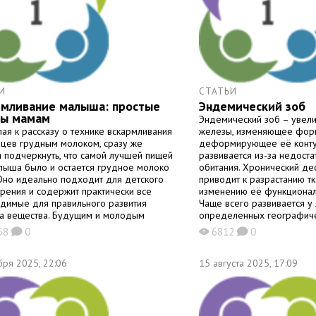
И
СТАТЬИ
рмливание малыша: простые
Эндемический зоб
ты мамам
Эндемический зоб – увел
пая к рассказу о технике вскармливания
железы, изменяющее фор
цев грудным молоком, сразу же
деформирующее её конту
я подчеркнуть, что самой лучшей пищей
развивается из-за недоста
лыша было и остается грудное молоко
обитания. Хронический д
Оно идеально подходит для детского
приводит к разрастанию т
рения и содержит практически все
изменению её функционал
димые для правильного развития
Чаще всего развивается у
а вещества. Будущим и молодым
определенных географиче
ам об этом рассказывает кандидат
недостаточностью вещест
58
0
6812
0
K
X
K
нских наук, врач-педиатр, неонатолог
среде. В некоторых случа
алерьевна Раш. Состав грудного
живущие в благоприятной м
бря 2025, 22:06
случае
15 августа 2025, 17:09