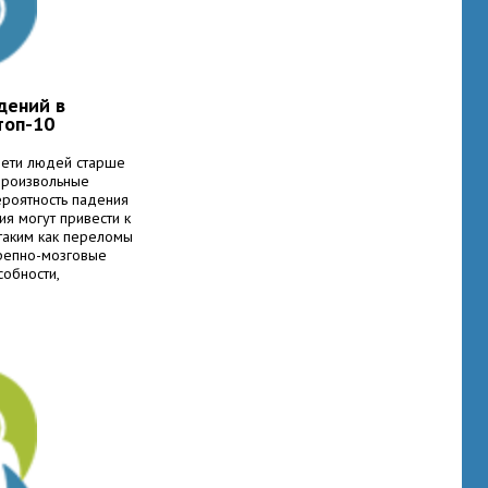
дений в
топ-10
рети людей старше
произвольные
ероятность падения
ия могут привести к
таким как переломы
ерепно-мозговые
собности,
 социальной
тое место среди
лом возрасте.
собствовать
ьных