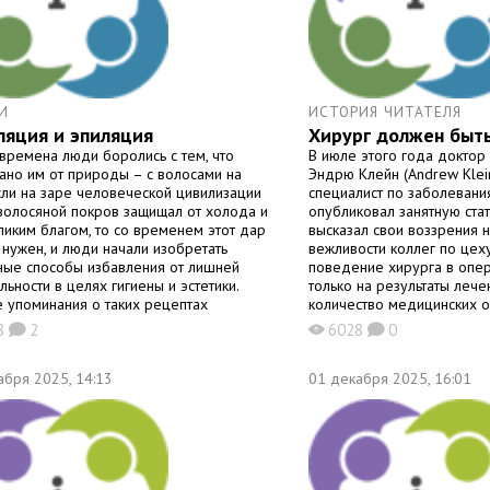
И
ИСТОРИЯ ЧИТАТЕЛЯ
ляция и эпиляция
Хирург должен быт
 времена люди боролись с тем, что
В июле этого года доктор
ано им от природы – с волосами на
Эндрю Клейн (Andrew Klein
Если на заре человеческой цивилизации
специалист по заболевани
 волосяной покров защищал от холода и
опубликовал занятную стат
ликим благом, то со временем этот дар
высказал свои воззрения 
 нужен, и люди начали изобретать
вежливости коллег по цех
ные способы избавления от лишней
поведение хирурга в опе
льности в целях гигиены и эстетики.
только на результаты лечен
 упоминания о таких рецептах
количество медицинских 
персонала, на общую удо
8
2
6028
0
K
X
K
больного и даже
абря 2025, 14:13
01 декабря 2025, 16:01