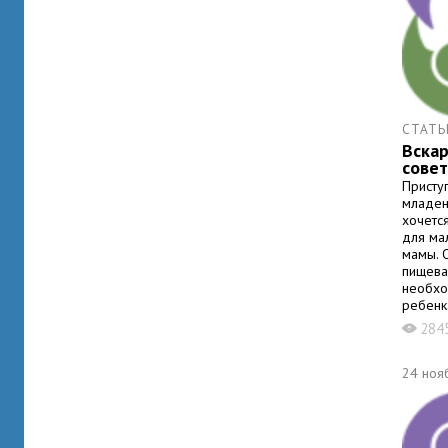
СТАТЬ
Вска
сове
Присту
младен
хочетс
для ма
мамы. 
пищева
необхо
ребенк
мамочк
284
X
медици
Вера В
молока
24 ноя