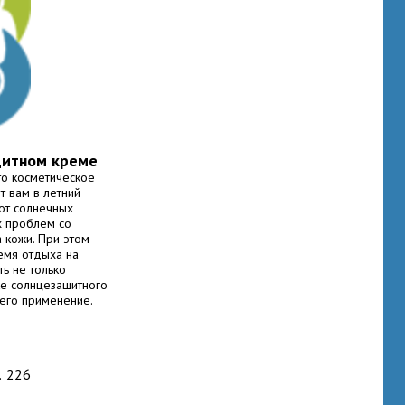
щитном креме
то косметическое
т вам в летний
от солнечных
х проблем со
 кожи. При этом
ремя отдыха на
ь не только
ке солнцезащитного
 его применение.
ого крема.
итных средств
ом
.
226