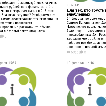
а обещает поставить зуб «под ключ» за
СТАТЬИ
тысяч рублей, но в финальном счёте
Для тех, кто грусти
и часто фигурирует сумма в 2–3 раза
влюбленных
. Знакомая ситуация? Разбираемся, из
14 февраля во всем мире
а самом делескладывается имплантация
Святого Валентина, или Д
ких этапах появляются
Известно, что праздник п
анированные расходы. Что обычно
Валентину — покровителю
ют в базовый пакет «под ключ»
и возлюбленных. Для Росс
ртное предложение от стоматологий
9
0
K
довольно молодой, но он 
набирает все большую поп
и понятно — простой смыс
и приятные, позитивные с
6013
0
X
K
не радовать. Особенно 1
женщинам. Каждой хочется
раля, 15:53
чувствовать себя любимой
10 февраля, 14:46
подтверждение этой любв
в этот день и как предста