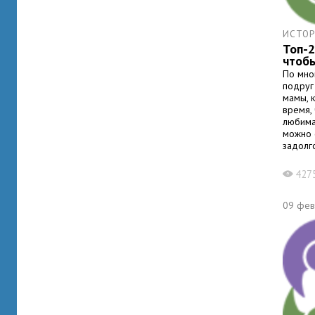
ИСТОР
Топ-
чтобы
По мно
подруг
мамы, 
время, 
любима
можно с
задолг
427
X
09 фев