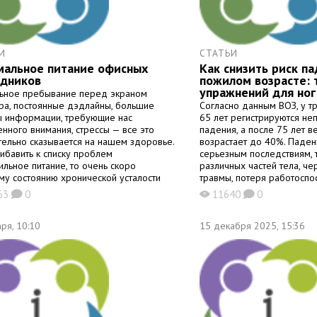
И
СТАТЬИ
мальное питание офисных
Как снизить риск па
удников
пожилом возрасте: 
упражнений для ног
ьное пребывание перед экраном
ра, постоянные дэдлайны, большие
Согласно данным ВОЗ, у т
 информации, требующие нас
65 лет регистрируются не
нного внимания, стрессы — все это
падения, а после 75 лет в
тельно сказывается на нашем здоровье.
возрастает до 40%. Паден
рибавить к списку проблем
серьезным последствиям, 
ильное питание, то очень скоро
различных частей тела, ч
му состоянию хронической усталости
травмы, потеря работоспо
ятся и проблемы с пищеварением,
значительное ограничение
63
0
11640
0
K
X
K
е могут окончательно подорвать как
активности, и занимают пя
ское, так и психологическое здоровье.
причин смертности в пожи
аться, чтобы оставаться продуктивным
ря, 10:10
Неустойчивость может спо
15 декабря 2025, 15:36
ень и при этом насыщать организм
развитию психоэмоционал
ыми веществами? Об этом расскажет
афрыгин, директор