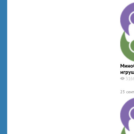
Мино
игру
316
X
23 сен