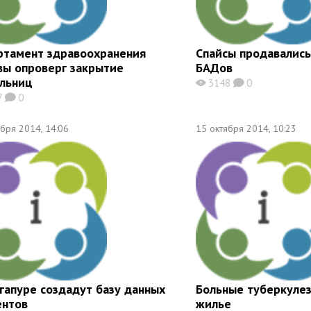
ртамент здравоохранения
Спайсы продавались
вы опроверг закрытие
БАДов
ольниц
3148
0
X
K
7
0
K
ября 2014, 14:06
15 октября 2014, 10:23
гапуре создадут базу данных
Больные туберкулез
ентов
жилье