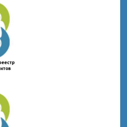
реестр
ентов