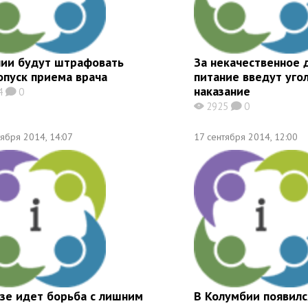
нии будут штрафовать
За некачественное 
опуск приема врача
питание введут уго
наказание
4
0
K
2925
0
X
K
тября 2014, 14:07
17 сентября 2014, 12:00
зе идет борьба с лишним
В Колумбии появилс