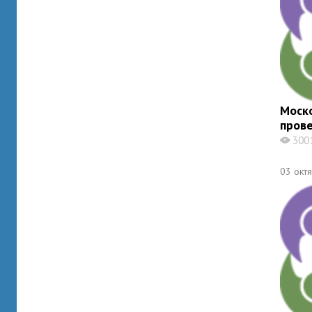
Моск
прове
300
X
03 окт