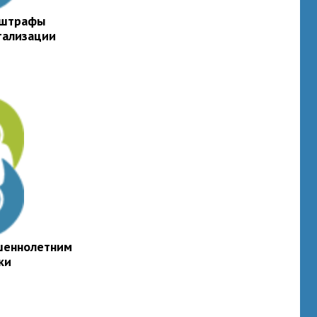
 штрафы
тализации
шеннолетним
ки