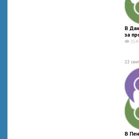
В Да
за пр
354
X
22 сен
В Пен