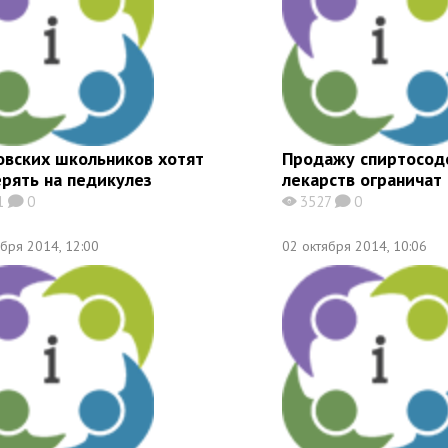
овских школьников хотят
Продажу спиртосо
рять на педикулез
лекарств ограничат
1
0
3527
0
K
X
K
ября 2014, 12:00
02 октября 2014, 10:06