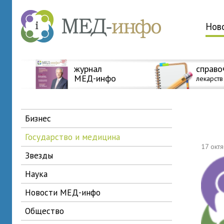
Нов
журнал
справо
МЕД-инфо
лекарств
бизнес
государство и медицина
17 окт
звезды
наука
новости МЕД-инфо
общество