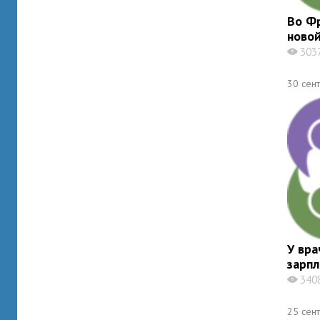
Во Ф
новой
303
X
30 сен
У вра
зарпл
340
X
25 сен