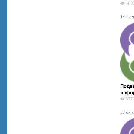
302
X
14 окт
Подв
инфо
377
X
07 окт