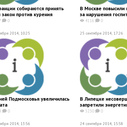
ранции собираются принять
В Москве повысили
 закон против курения
за нарушения госпи
7
0
4116
0
K
X
K
тября 2014, 10:25
25 сентября 2014, 17:26
чей Подмосковья увеличилась
В Липецке несовер
ата
запретили энергети
8
0
3230
0
K
X
K
тября 2014, 13:56
24 сентября 2014, 15:58