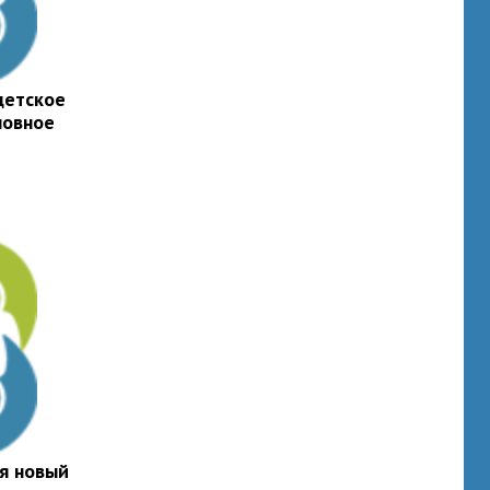
детское
ловное
я новый