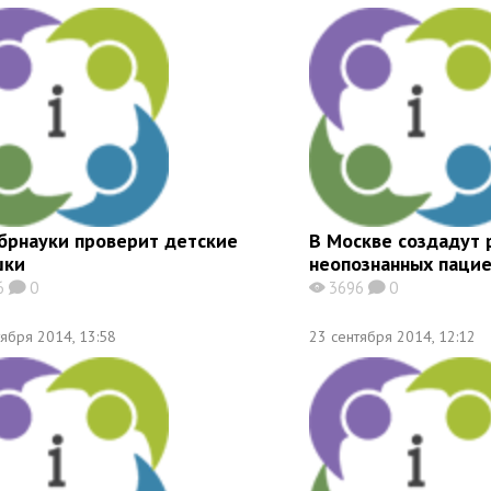
брнауки проверит детские
В Москве создадут 
шки
неопознанных паци
6
0
3696
0
K
X
K
тября 2014, 13:58
23 сентября 2014, 12:12