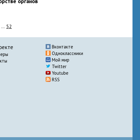
орстве органов
...
52
оекте
Вконтакте
Одноклассники
неры
Мой мир
акты
Twitter
Youtube
RSS