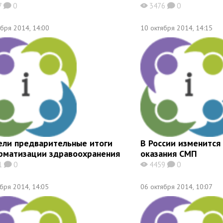
7
0
3476
0
K
X
K
ября 2014, 14:00
10 октября 2014, 14:15
ели предварительные итоги
В России изменится
рматизации здравоохранения
оказания СМП
1
0
4459
0
K
X
K
ября 2014, 14:05
06 октября 2014, 10:07