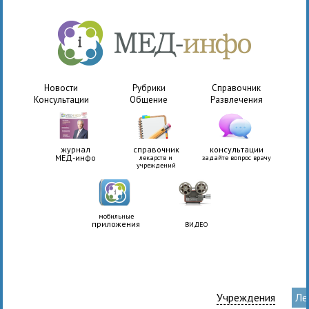
Новости
Рубрики
Справочник
Консультации
Общение
Развлечения
журнал
справочник
консультации
МЕД-инфо
лекарств и
задайте вопрос врачу
учреждений
мобильные
приложения
ВИДЕО
Учреждения
Ле