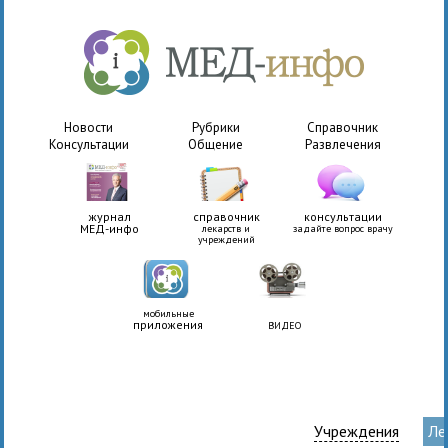
Новости
Рубрики
Справочник
Консультации
Общение
Развлечения
журнал
справочник
консультации
МЕД-инфо
лекарств и
задайте вопрос врачу
учреждений
мобильные
приложения
ВИДЕО
Учреждения
Ле