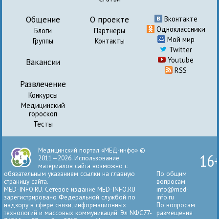
Общение
О проекте
Вконтакте
Одноклассники
Блоги
Партнеры
Мой мир
Группы
Контакты
Twitter
Youtube
Вакансии
RSS
Развлечение
Конкурсы
Медицинский
гороскоп
Тесты
Медицинский портал «МЕД-инфо» ©
16
2011—2026. Использование
материалов сайта возможно с
обязательным указанием ссылки на главную
По общим
страницу сайта.
вопросам:
MED-INFO.RU. Сетевое издание MED-INFO.RU
info@med-
зарегистрировано Федеральной службой по
info.ru
надзору в сфере связи, информационных
По вопросам
технологий и массовых коммуникаций: Эл NФС77-
размещения