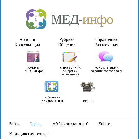
Новости
Рубрики
Справочник
Консультации
Общение
Развлечения
журнал
справочник
консультации
МЕД-инфо
лекарств и
задайте вопрос врачу
учреждений
мобильные
приложения
ВИДЕО
АО "Фармстандарт"
Subtle
блоги
группы
медицинская техника