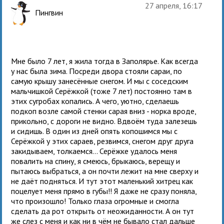
27 апреля, 16:17
Пингвин
Мне было 7 лет, я жила тогда в Заполярье. Как всегда
у нас была зима. Посреди двора стояли сараи, по
самую крышу занесённые снегом. И мы с соседским
мальчишкой Серёжкой (тоже 7 лет) постоянно там в
этих сугробах копались. А чего, уютно, сделаешь
подкоп возле самой стенки сарая вниз - норка вроде,
прикольно, с дороги не видно. Вдвоём туда залезешь
и сидишь. В один из дней опять копошимся мы с
Серёжкой у этих сараев, резвимся, снегом друг друга
закидываем, толкаемся... Серёжке удалось меня
повалить на спину, я смеюсь, брыкаюсь, верещу и
пытаюсь выбраться, а он почти лежит на мне сверху и
не даёт подняться. И тут этот маленький хитрец как
поцелует меня прямо в губы!! Я даже не сразу поняла,
что произошло! Только глаза огромные и смогла
сделать да рот открыть от неожиданности. А он тут
же слез с меня и как ни в чём не бывало стал дальше