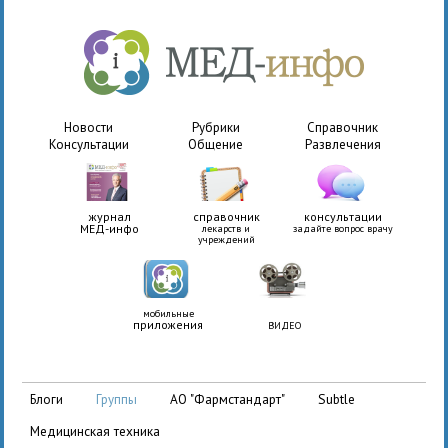
Новости
Рубрики
Справочник
Консультации
Общение
Развлечения
журнал
справочник
консультации
МЕД-инфо
лекарств и
задайте вопрос врачу
учреждений
мобильные
приложения
ВИДЕО
АО "Фармстандарт"
Subtle
блоги
группы
медицинская техника