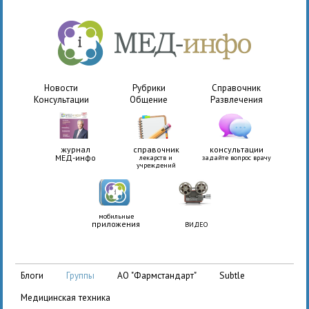
Новости
Рубрики
Справочник
Консультации
Общение
Развлечения
журнал
справочник
консультации
МЕД-инфо
лекарств и
задайте вопрос врачу
учреждений
мобильные
приложения
ВИДЕО
АО "Фармстандарт"
Subtle
блоги
группы
медицинская техника