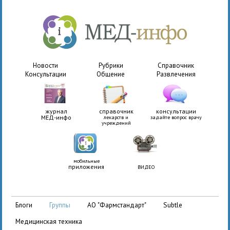
Новости
Рубрики
Справочник
Консультации
Общение
Развлечения
журнал
справочник
консультации
МЕД-инфо
лекарств и
задайте вопрос врачу
учреждений
мобильные
приложения
ВИДЕО
АО "Фармстандарт"
Subtle
блоги
группы
медицинская техника