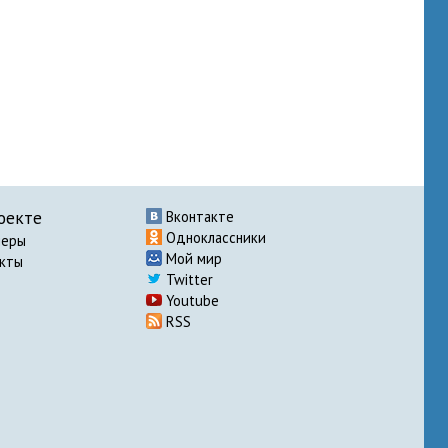
оекте
Вконтакте
Одноклассники
неры
Мой мир
акты
Twitter
Youtube
RSS