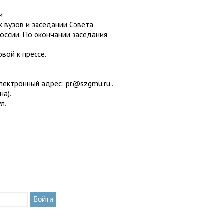
и
 вузов и заседании Совета
оссии. По окончании заседания
вой к прессе.
лектронный адрес: pr@szgmu.ru .
на).
л.