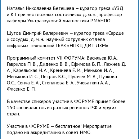
Наталья Николаевна Ветешева — куратор трека «УЗД
и КТ при неотложных состояниях» д. м. н., профессор
кафедры Ультразвуковой диагностики РМАНПО
Шутов Дмитрий Валериевич — куратор трека «Сердце
и сосуды», д. м. н., научный сотрудник отдела
цифровых технологий ГБУЗ «НПКЦ ДИТ ДЗМ»
Программный комитет VII ФОРУМА: Васильев Ю.А.,
Гаврилов П. В., Диденко В. В., Ефимова В. П., Лежнев Д.
А., Карельская Н. А., Кремнева Е. И., Меньков И. А.,
Менькова И. С., Петров К.С., Пугачев М. В., Пучкова
О.С., Сенча Е. А., Степанова Е. А., Учеваткин А. А.,
Фисенко Е. П.
В качестве спикеров участие в ФОРУМЕ примет более
150 специалистов из разных регионов РФ и других
стран.
Участие в ФОРУМЕ — бесплатное! Мероприятие
подано на аккредитацию в совет НМО.