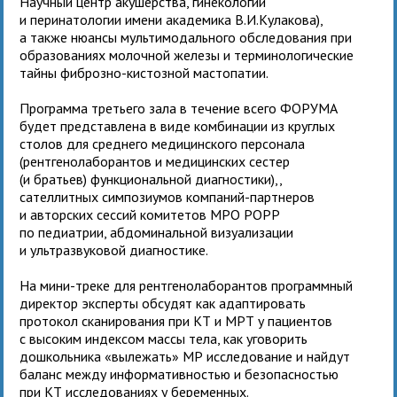
Научный центр акушерства, гинекологии
и перинатологии имени академика В.И.Кулакова),
а также нюансы мультимодального обследования при
образованиях молочной железы и терминологические
тайны фиброзно-кистозной мастопатии.
Программа третьего зала в течение всего ФОРУМА
будет представлена в виде комбинации из круглых
столов для среднего медицинского персонала
(рентгенолаборантов и медицинских сестер
(и братьев) функциональной диагностики),,
сателлитных симпозиумов компаний-партнеров
и авторских сессий комитетов МРО РОРР
по педиатрии, абдоминальной визуализации
и ультразвуковой диагностике.
На мини-треке для рентгенолаборантов программный
директор эксперты обсудят как адаптировать
протокол сканирования при КТ и МРТ у пациентов
с высоким индексом массы тела, как уговорить
дошкольника «вылежать» МР исследование и найдут
баланс между информативностью и безопасностью
при КТ исследованиях у беременных.