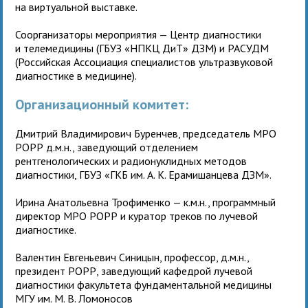
на виртуальной выставке.
Соорганизаторы мероприятия — Центр диагностики
и телемедицины (ГБУЗ «НПКЦ ДиТ» ДЗМ) и РАСУДМ
(Российская Ассоциация специалистов ультразвуковой
диагностике в медицине).
Организационный комитет:
Дмитрий Владимирович Буренчев, председатель МРО
РОРР д.м.н., заведующий отделением
рентгенологических и радионуклидных методов
диагностики, ГБУЗ «ГКБ им. А. К. Ерамишанцева ДЗМ».
Ирина Анатольевна Трофименко — к.м.н., программный
директор МРО РОРР и куратор треков по лучевой
диагностике.
Валентин Евгеньевич Синицын, профессор, д.м.н.,
президент РОРР, заведующий кафедрой лучевой
диагностики факультета фундаментальной медицины
МГУ им. М. В. Ломоносов