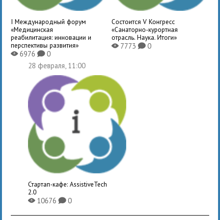
I Международный форум
Состоится V Конгресс
«Медицинская
«Санаторно-курортная
реабилитация: инновации и
отрасль. Наука. Итоги»
перспективы развития»
7773
0
X
K
6976
0
X
K
28 февраля, 11:00
Стартап-кафе: AssistiveTech
2.0
10676
0
X
K