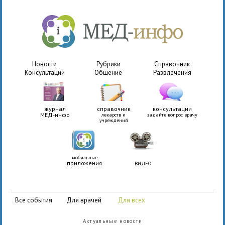
Новости
Рубрики
Справочник
Консультации
Общение
Развлечения
журнал
справочник
консультации
МЕД-инфо
лекарств и
задайте вопрос врачу
учреждений
мобильные
приложения
ВИДЕО
все события
для врачей
для всех
Актуальные новости