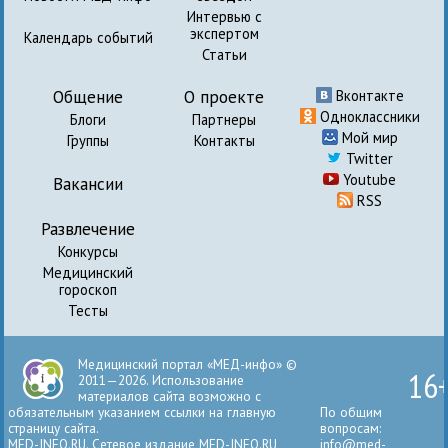
Интервью с
экспертом
Календарь событий
Статьи
Общение
О проекте
Вконтакте
Одноклассники
Блоги
Партнеры
Мой мир
Группы
Контакты
Twitter
Youtube
Вакансии
RSS
Развлечение
Конкурсы
Медицинский
гороскоп
Тесты
Медицинский портал «МЕД-инфо» ©
16
2011—2026. Использование
материалов сайта возможно с
обязательным указанием ссылки на главную
По общим
страницу сайта.
вопросам:
MED-INFO.RU. Сетевое издание MED-INFO.RU
info@med-