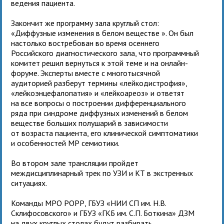
ведения пациента.
Закончит же программу зала круглый стол:
«Диффузные изменения в белом веществе ». Он был
настолько востребован во время осеннего
Российского диагностического зала, что программный
комитет решил вернуться к этой теме и на онлайн-
форуме. Эксперты вместе с многотысячной
аудиторией разберут термины «лейкодистрофия»,
«лейкоэнцефалопатия» и «лейкоареоз» и ответят
на все вопросы о построении дифференциального
ряда при синдроме диффузных изменений в белом
веществе больших полушарий в зависимости
от возраста пациента, его клинической симптоматики
и особенностей МР семиотики.
Во втором зале трансляции пройдет
междисциплинарный трек по УЗИ и КТ в экстренных
ситуациях.
Команды МРО РОРР, ГБУЗ «НИИ СП им. Н.В.
Склифосовского» и ГБУЗ «ГКБ им. С.П. Боткина» ДЗМ
на двух круглых столах будут разбирать