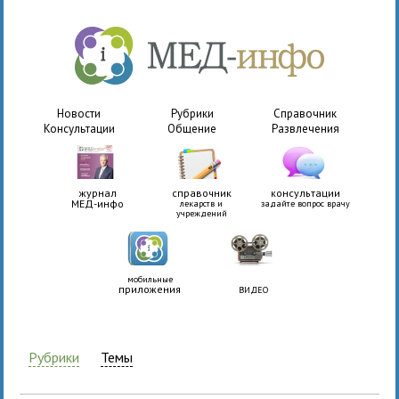
Новости
Рубрики
Справочник
Консультации
Общение
Развлечения
журнал
справочник
консультации
МЕД-инфо
лекарств и
задайте вопрос врачу
учреждений
мобильные
приложения
ВИДЕО
Рубрики
Темы