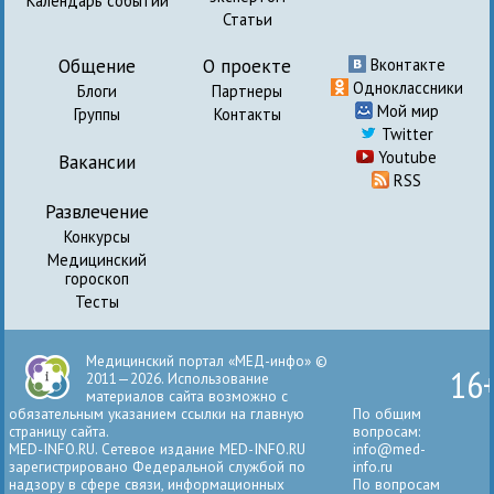
Календарь событий
Статьи
Общение
О проекте
Вконтакте
Одноклассники
Блоги
Партнеры
Мой мир
Группы
Контакты
Twitter
Youtube
Вакансии
RSS
Развлечение
Конкурсы
Медицинский
гороскоп
Тесты
Медицинский портал «МЕД-инфо» ©
16
2011—2026. Использование
материалов сайта возможно с
обязательным указанием ссылки на главную
По общим
страницу сайта.
вопросам:
MED-INFO.RU. Сетевое издание MED-INFO.RU
info@med-
зарегистрировано Федеральной службой по
info.ru
надзору в сфере связи, информационных
По вопросам