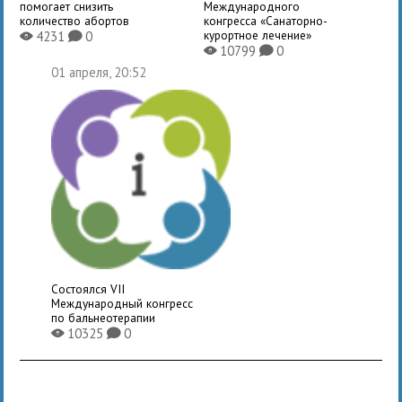
помогает снизить
Международного
количество абортов
конгресса «Санаторно-
курортное лечение»
4231
0
X
K
10799
0
X
K
01 апреля, 20:52
Состоялся VII
Международный конгресс
по бальнеотерапии
10325
0
X
K