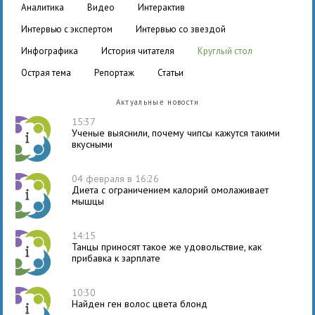
аналитика
видео
интерактив
интервью с экспертом
интервью со звездой
инфографика
история читателя
круглый стол
острая тема
репортаж
статьи
Актуальные новости
15:37
Ученые выяснили, почему чипсы кажутся такими
вкусными
04 февраля в 16:26
Диета с ограничением калорий омолаживает
мышцы
14:15
Танцы приносят такое же удовольствие, как
прибавка к зарплате
10:30
Найден ген волос цвета блонд