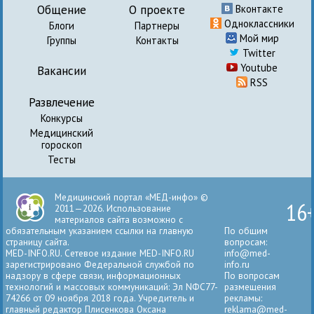
Общение
О проекте
Вконтакте
Одноклассники
Блоги
Партнеры
Мой мир
Группы
Контакты
Twitter
Youtube
Вакансии
RSS
Развлечение
Конкурсы
Медицинский
гороскоп
Тесты
Медицинский портал «МЕД-инфо» ©
16
2011—2026. Использование
материалов сайта возможно с
обязательным указанием ссылки на главную
По общим
страницу сайта.
вопросам:
MED-INFO.RU. Сетевое издание MED-INFO.RU
info@med-
зарегистрировано Федеральной службой по
info.ru
надзору в сфере связи, информационных
По вопросам
технологий и массовых коммуникаций: Эл NФС77-
размещения
74266 от 09 ноября 2018 года. Учредитель и
рекламы:
главный редактор Плисенкова Оксана
reklama@med-