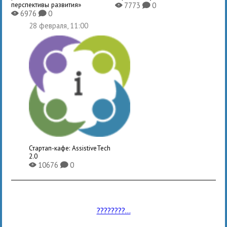
перспективы развития»
7773
0
X
K
6976
0
X
K
28 февраля, 11:00
Стартап-кафе: AssistiveTech
2.0
10676
0
X
K
????????...