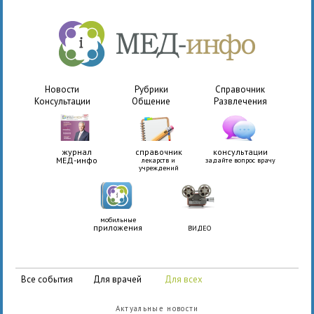
Новости
Рубрики
Справочник
Консультации
Общение
Развлечения
журнал
справочник
консультации
МЕД-инфо
лекарств и
задайте вопрос врачу
учреждений
мобильные
приложения
ВИДЕО
все события
для врачей
для всех
Актуальные новости