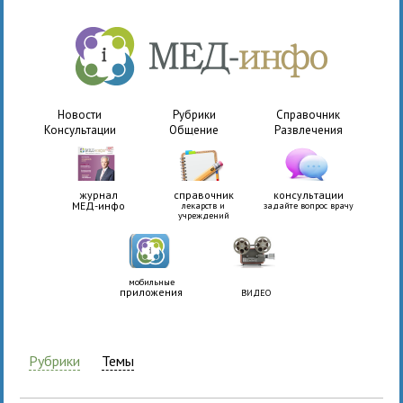
Новости
Рубрики
Справочник
Консультации
Общение
Развлечения
журнал
справочник
консультации
МЕД-инфо
лекарств и
задайте вопрос врачу
учреждений
мобильные
приложения
ВИДЕО
Рубрики
Темы