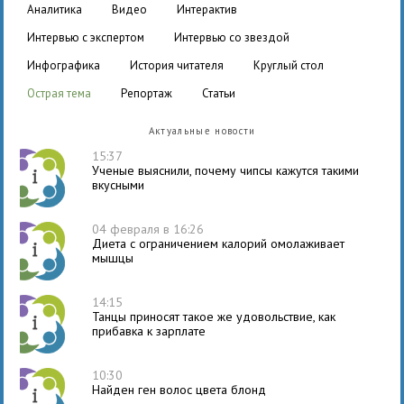
аналитика
видео
интерактив
интервью с экспертом
интервью со звездой
инфографика
история читателя
круглый стол
острая тема
репортаж
статьи
Актуальные новости
15:37
Ученые выяснили, почему чипсы кажутся такими
вкусными
04 февраля в 16:26
Диета с ограничением калорий омолаживает
мышцы
14:15
Танцы приносят такое же удовольствие, как
прибавка к зарплате
10:30
Найден ген волос цвета блонд