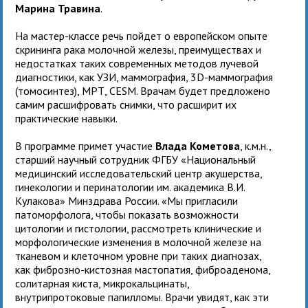
Марина Травина
.
На мастер-классе речь пойдет о европейском опыте
скрининга рака молочной железы, преимуществах и
недостатках таких современных методов лучевой
диагностики, как УЗИ, маммография, 3D-маммография
(томосинтез), МРТ, CESM. Врачам будет предложено
самим расшифровать снимки, что расширит их
практические навыки.
В программе примет участие
Влада Кометова
, к.м.н.,
старший научный сотрудник ФГБУ «Национальный
медицинский исследовательский центр акушерства,
гинекологии и перинатологии им. академика В.И.
Кулакова» Минздрава России. «Мы пригласили
патоморфолога, чтобы показать возможности
цитологии и гистологии, рассмотреть клинические и
морфологические изменения в молочной железе на
тканевом и клеточном уровне при таких диагнозах,
как фиброзно-кистозная мастопатия, фиброаденома,
солитарная киста, микрокальцинаты,
внутрипротоковые папилломы. Врачи увидят, как эти