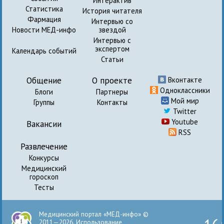
Интерактив
Статистика
История читателя
Фармация
Интервью со
Новости МЕД-инфо
звездой
Интервью с
экспертом
Календарь событий
Статьи
Общение
О проекте
Вконтакте
Одноклассники
Блоги
Партнеры
Мой мир
Группы
Контакты
Twitter
Youtube
Вакансии
RSS
Развлечение
Конкурсы
Медицинский
гороскоп
Тесты
Медицинский портал «МЕД-инфо» ©
2011—2026. Использование