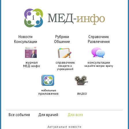
Новости
Рубрики
Справочник
Консультации
Общение
Развлечения
журнал
справочник
консультации
МЕД-инфо
лекарств и
задайте вопрос врачу
учреждений
мобильные
приложения
ВИДЕО
все события
для врачей
для всех
Актуальные новости