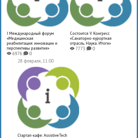
I Международный форум
Состоится V Конгресс
«Медицинская
«Санаторно-курортная
реабилитация: инновации и
отрасль. Наука. Итоги»
перспективы развития»
7773
0
X
K
6976
0
X
K
28 февраля, 11:00
Стартап-кафе: AssistiveTech