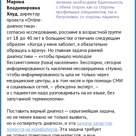
Марина
лечения необходима бдительность
с обеих сторон, как со стороны
Владимировна
профильных специалистов, так и,
Хлуд
, директор
безусловно, со стороны пациента.
проекта «Online-
диагностика»:
согласно исследованию, россияне в возрастной группе
от 18 до 40 лет в большинстве отвечали следующим
образом: «Когда у меня заболит, я обязательно
обращусь к врачу». Но главная задача ранней
диагностики — «чтобы пришло молодое
бессимптомное (пока) население». Бесспорно, сегодня
информированность населения несовершенна. «Нужно,
чтобы информированность шла не только через
медицинские центры, а в том числе и при помощи СМИ
и социальных сетей, — убеждена эксперт, —
и с пациентом надо разговаривать на их языке, без
запутанной терминологии».
Поставить верный диагноз — серьезнейшая задача,
но не менее важно не только выявить,
но и «отвергнуть диагноз», и эта
задача зачастую
ложится на морфологов
. Эта задача требует
не только грамотных специалистов, а еще