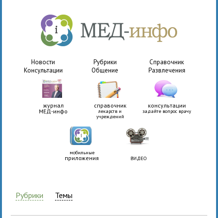
Новости
Рубрики
Справочник
Консультации
Общение
Развлечения
журнал
справочник
консультации
МЕД-инфо
лекарств и
задайте вопрос врачу
учреждений
мобильные
приложения
ВИДЕО
Рубрики
Темы