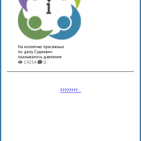
На коллегию присяжных
по делу Сушкевич
оказывалось давление
14154
0
X
K
????????...