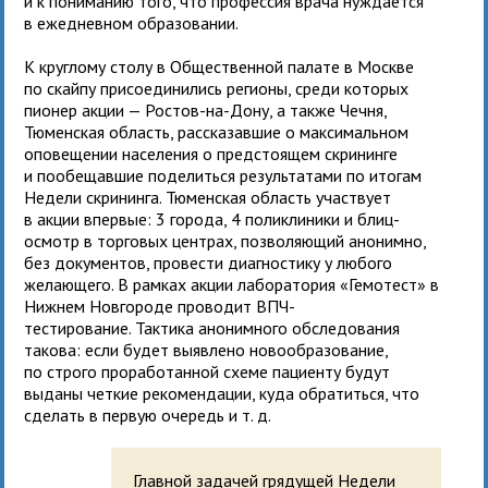
и к пониманию того, что профессия врача нуждается
в ежедневном образовании.
К круглому столу в Общественной палате в Москве
по скайпу присоединились регионы, среди которых
пионер акции — Ростов-на-Дону, а также Чечня,
Тюменская область, рассказавшие о максимальном
оповещении населения о предстоящем скрининге
и пообещавшие поделиться результатами по итогам
Недели скрининга. Тюменская область участвует
в акции впервые: 3 города, 4 поликлиники и блиц-
осмотр в торговых центрах, позволяющий анонимно,
без документов, провести диагностику у любого
желающего. В рамках акции лаборатория
«
Гемотест
»
в
Нижнем Новгороде проводит ВПЧ-
тестирование. Тактика анонимного обследования
такова: если будет выявлено новообразование,
по строго проработанной схеме пациенту будут
выданы четкие рекомендации, куда обратиться, что
сделать в первую очередь и т. д.
Главной задачей грядущей Недели