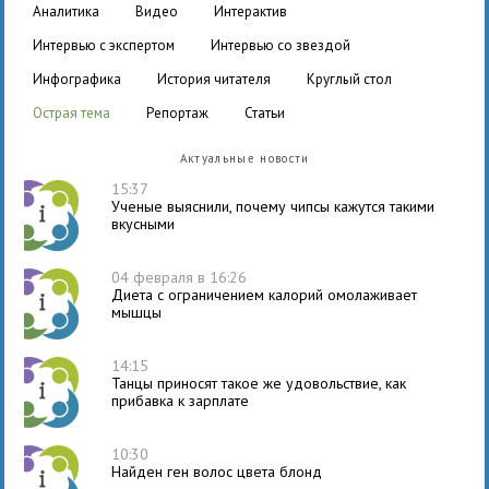
аналитика
видео
интерактив
интервью с экспертом
интервью со звездой
инфографика
история читателя
круглый стол
острая тема
репортаж
статьи
Актуальные новости
15:37
Ученые выяснили, почему чипсы кажутся такими
вкусными
04 февраля в 16:26
Диета с ограничением калорий омолаживает
мышцы
14:15
Танцы приносят такое же удовольствие, как
прибавка к зарплате
10:30
Найден ген волос цвета блонд