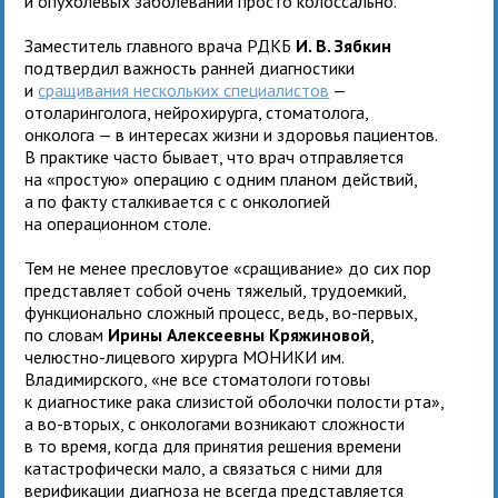
и опухолевых заболеваний просто колоссально.
Заместитель главного врача РДКБ
И. В. Зябкин
подтвердил важность ранней диагностики
и
сращивания нескольких специалистов
—
отоларинголога, нейрохирурга, стоматолога,
онколога — в интересах жизни и здоровья пациентов.
В практике часто бывает, что врач отправляется
на «простую» операцию с одним планом действий,
а по факту сталкивается с с онкологией
на операционном столе.
Тем не менее пресловутое «сращивание» до сих пор
представляет собой очень тяжелый, трудоемкий,
функционально сложный процесс, ведь, во-первых,
по словам
Ирины Алексеевны Кряжиновой
,
челюстно-лицевого хирурга МОНИКИ им.
Владимирского, «не все стоматологи готовы
к диагностике рака слизистой оболочки полости рта»,
а во-вторых, с онкологами возникают сложности
в то время, когда для принятия решения времени
катастрофически мало, а связаться с ними для
верификации диагноза не всегда представляется