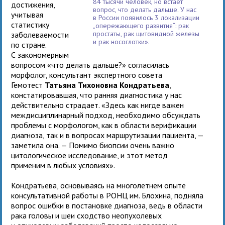
84 тысячи человек, но встает
достижения,
вопрос, что делать дальше. У нас
учитывая
в России появилось 3 локализации
статистику
„опережающего развития“: рак
простаты, рак щитовидной железы
заболеваемости
и рак носоглотки».
по стране.
С закономерным
вопросом «что делать дальше?» согласилась
морфолог, консультант экспертного совета
Гемотест
Татьяна Тихоновна Кондратьева
,
констатировавшая, что ранняя диагностика у нас
действительно страдает. «Здесь как нигде важен
междисциплинарный подход, необходимо обсуждать
проблемы с морфологом, как в области верификации
диагноза, так и в вопросах маршрутизации пациента, —
заметила она. — Помимо биопсии очень важно
цитологическое исследование, и этот метод
применим в любых условиях».
Кондратьева, основываясь на многолетнем опыте
консультативной работы в РОНЦ им. Блохина, подняла
вопрос ошибки в постановке диагноза, ведь в области
рака головы и шеи сходство неопухолевых