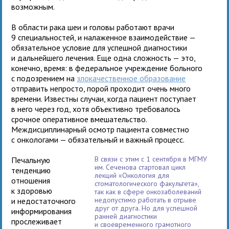
возможным.
В области рака шеи и головы работают врачи
9 специальностей, и налаженное взаимодействие —
обязательное условие для успешной диагностики
и дальнейшего лечения. Еще одна сложность — это,
конечно, время: в федеральное учреждение больного
с подозрением на
злокачественное образование
отправить непросто, порой проходит очень много
времени. Известны случаи, когда пациент поступает
в него через год, хотя объективно требовалось
срочное оперативное вмешательство.
Междисциплинарный осмотр пациента совместно
с онкологами — обязательный и важный процесс.
В связи с этим с 1 сентября в МГМУ
Печальную
им. Сеченова стартовал цикл
тенденцию
лекций «Онкология для
отношения
стоматологического факультета»,
к здоровью
так как в сфере онкозаболеваний
недопустимо работать в отрыве
и недостаточного
друг от друга. Но для успешной
информирования
ранней диагностики
прослеживает
и своевременного грамотного