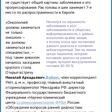
не существует общей картины заболевания и его
прогрессирования. Рак головы и шеи занимает 7-е
место по распространенности в Европе.
Несмотря на серьезность
«Онкологией
заболевания и рост
должны заниматься
заболеваемости в обществе,
не только
информированность о данных
онкологи —
нозологиях крайне низкая,
а потому исход при постановке
ею должны
данного диагноза в основном
заниматься все
неблагоприятный. Тем не менее
специалисты», —
среди пациентов, которым
под таким девизом
поставили диагноз на ранней
стадии, процент выздоровления
началось заседание
составил 80-90 %.
круглого стола.
Открыл встречу
Николай Аркадьевич
Дайхес
, член-корреспондент
РАН, д. м. н., профессор, главный внештатный
оториноларинголог Минздрава РФ, директор
Федерального государственного бюджетного
учреждения «Научно-клинический
центр
оториноларингологии ФМБА
России:
«Обсуждение вопросов ранней диагностики