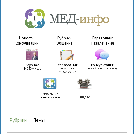
Новости
Рубрики
Справочник
Консультации
Общение
Развлечения
журнал
справочник
консультации
МЕД-инфо
лекарств и
задайте вопрос врачу
учреждений
мобильные
приложения
ВИДЕО
Рубрики
Темы