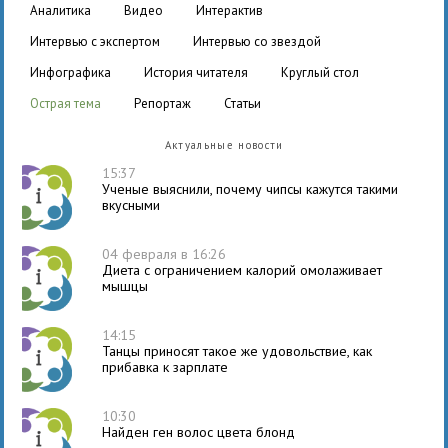
аналитика
видео
интерактив
интервью с экспертом
интервью со звездой
инфографика
история читателя
круглый стол
острая тема
репортаж
статьи
Актуальные новости
15:37
Ученые выяснили, почему чипсы кажутся такими
вкусными
04 февраля в 16:26
Диета с ограничением калорий омолаживает
мышцы
14:15
Танцы приносят такое же удовольствие, как
прибавка к зарплате
10:30
Найден ген волос цвета блонд