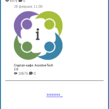
6976
0
X
K
28 февраля, 11:00
Стартап-кафе: AssistiveTech
2.0
10676
0
X
K
????????...