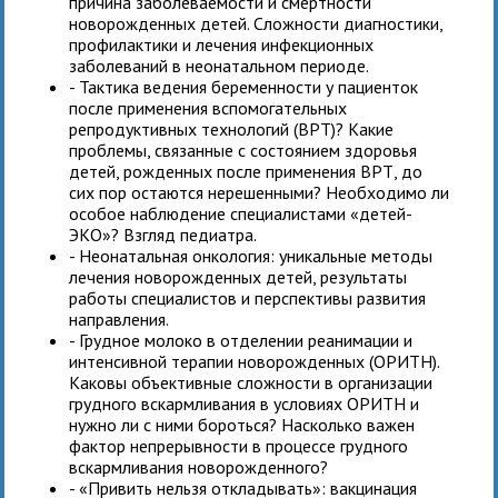
причина заболеваемости и смертности
новорожденных детей. Сложности диагностики,
профилактики и лечения инфекционных
заболеваний в неонатальном периоде.
- Тактика ведения беременности у пациенток
после применения вспомогательных
репродуктивных технологий (ВРТ)? Какие
проблемы, связанные с состоянием здоровья
детей, рожденных после применения ВРТ, до
сих пор остаются нерешенными? Необходимо ли
особое наблюдение специалистами «детей-
ЭКО»? Взгляд педиатра.
- Неонатальная онкология: уникальные методы
лечения новорожденных детей, результаты
работы специалистов и перспективы развития
направления.
- Грудное молоко в отделении реанимации и
интенсивной терапии новорожденных (ОРИТН).
Каковы объективные сложности в организации
грудного вскармливания в условиях ОРИТН и
нужно ли с ними бороться? Насколько важен
фактор непрерывности в процессе грудного
вскармливания новорожденного?
- «Привить нельзя откладывать»: вакцинация