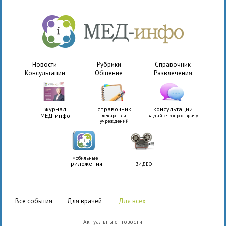
Новости
Рубрики
Справочник
Консультации
Общение
Развлечения
журнал
справочник
консультации
МЕД-инфо
лекарств и
задайте вопрос врачу
учреждений
мобильные
приложения
ВИДЕО
все события
для врачей
для всех
Актуальные новости