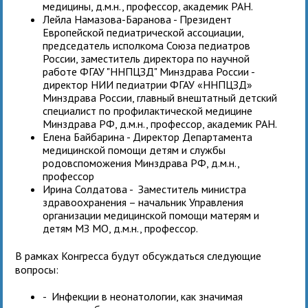
медицины, д.м.н., профессор, академик РАН.
Лейла Намазова-Баранова - Президент
Европейской педиатрической ассоциации,
председатель исполкома Союза педиатров
России, заместитель директора по научной
работе ФГАУ "ННПЦЗД" Минздрава России -
директор НИИ педиатрии ФГАУ «ННПЦЗД»
Минздрава России, главный внештатный детский
специалист по профилактической медицине
Минздрава РФ, д.м.н., профессор, академик РАН.
Елена Байбарина - Директор Департамента
медицинской помощи детям и службы
родовспоможения Минздрава РФ, д.м.н.,
профессор
Ирина Солдатова - Заместитель министра
здравоохранения – начальник Управления
организации медицинской помощи матерям и
детям МЗ МО, д.м.н., профессор.
В рамках Конгресса будут обсуждаться следующие
вопросы:
- Инфекции в неонатологии, как значимая