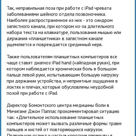
Так, неправильная поза при работе с iPad чревата
заболеваниями шейного отдела позвоночника.
Наиболее распространенное из них - это синдром
запястного канала, при котором из-за длительного
набора текста на клавиатуре, пользования мышью или
держания «планшетника» в запястном канале
ущемляется и повреждается срединный нерв.
Также пользователям планшетных компьютеров все
чаще ставят диагноз iPad hand («айпадная рука»), при
котором наблюдается хроническая боль в большом
пальце левой руки, испытывающим большую нагрузку
при держании устройства, и неприятные ощущения в
локтях и плечах, которые обусловлены неудобной
позой при работе с iPad.
Директор Бомонтского центра медицины боли в
Мичигане Джон Паппас прокомментировал ситуацию
так: «Длительное использование планшетных
компьютеров может вызвать различные формы травм
пальцев и кистей от повторяющихся нагрузок.
Правильная осанка и частые короткие перерывы в