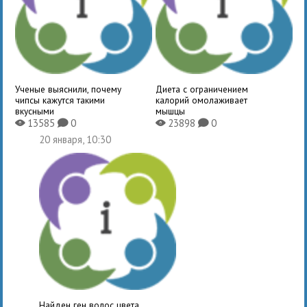
Ученые выяснили, почему
Диета с ограничением
чипсы кажутся такими
калорий омолаживает
вкусными
мышцы
13585
0
23898
0
X
K
X
K
20 января, 10:30
Найден ген волос цвета