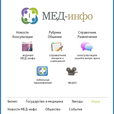
Новости
Рубрики
Справочник
Консультации
Общение
Развлечения
журнал
справочник
консультации
МЕД-инфо
лекарств и
задайте вопрос врачу
учреждений
мобильные
приложения
ВИДЕО
бизнес
государство и медицина
звезды
наука
новости МЕД-инфо
общество
события