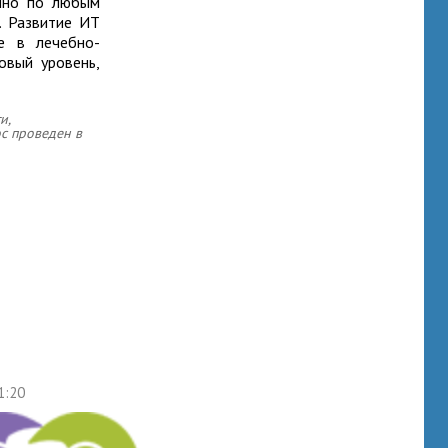
онно по любым
. Развитие ИТ
ие в лечебно-
овый уровень,
и,
ос проведен в
1:20