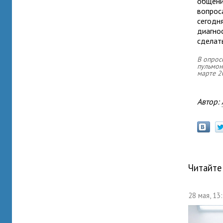
общени
вопрос
сегодн
диагно
сделат
В опрос
пульмон
марте 2
Автор:
Читайте
28 мая, 13