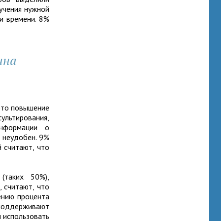
учения нужной
ии времени. 8%
ина
это повышение
льтирования,
информации о
 неудобен. 9%
 считают, что
.
(таких 50%),
, считают, что
ению процента
поддерживают
ы использовать