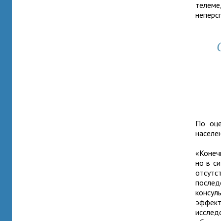
телеме
неперс
По оце
населе
«Конеч
но в с
отсутс
после
консул
эффект
исслед