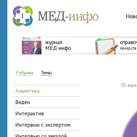
Нов
журнал
справо
МЕД-инфо
лекарств
Рубрики
Темы
05 апр
аналитика
видео
интерактив
интервью с экспертом
интервью со звездой