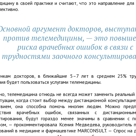
дицину в своей практике и считают, что это направление для
пективно.
Основной аргумент докторов, выступ
против телемедицины, — это повыше
риска врачебных ошибок в связи с
трудностями заочного консультиров
нкам докторов, в ближайшие 5–7 лет в среднем 25% тру
ния будет пользоваться услугами телемедицины.
но, телемедицина отнюдь не всегда может заменить реальный 
итуации, когда стоит выбор между дистанционной консультаци
твием, она способна помочь многим людям. Можно предп
дствия врачебных ошибок, связанных с дистанционны
ьтирования, будут гораздо менее значимы в сравнении с 
ом, — прокомментировала Ксения Медведева, руководитель 
ований в медицине и фармацевтике MARCONSULT. — Спрос на 