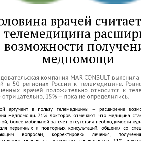
оловина врачей считает
телемедицина расшир
возможности получен
медпомощи
едовательская компания MAR CONSULT выяснила
й в 50 регионах России к телемедицине. Ровн
шенных врачей положительно относится к тел
 отрицательно, 15% — пока не определились.
ной аргумент в пользу телемедицины — расширение возм
ния медпомощи. 71% докторов отмечают, что медицина ста
ной, более мобильной за счет отсутствия необходимости куд
для первичных и повторных консультаций, общения со спе
кающим вопросам, корректировки лечения, получени
нативного мнения от нескольких специалистов. 11% докт