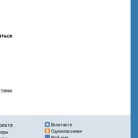
аться
стями
оекте
Вконтакте
Одноклассники
неры
Мой мир