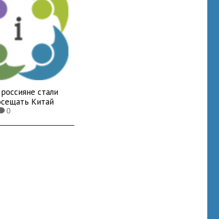
 россияне стали
осещать Китай
0
K