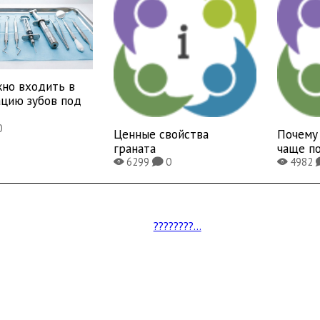
жно входить в
ацию зубов под
0
Ценные свойства
Почему
граната
чаще п
6299
0
4982
X
K
X
????????...