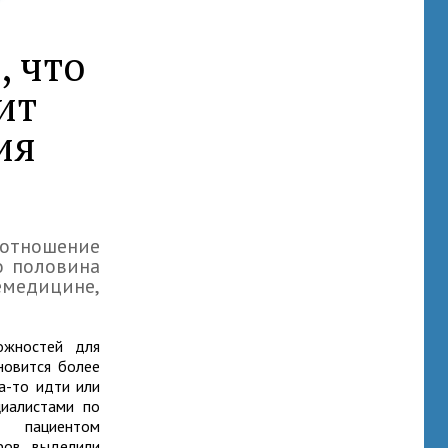
, что
ит
ия
 отношение
о половина
емедицине,
ожностей для
новится более
а-то идти или
циалистами по
я пациентом
оров выделили