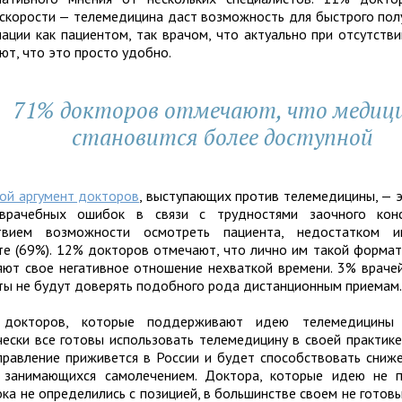
 скорости — телемедицина даст возможность для быстрого пол
ации как пациентом, так врачом, что актуально при отсутств
ют, что это просто удобно.
71% докторов отмечают, что медиц
становится более доступной
ой аргумент докторов
, выступающих против телемедицины, — 
врачебных ошибок в связи с трудностями заочного консу
ствием возможности осмотреть пациента, недостатком 
те (69%). 12% докторов отмечают, что лично им такой формат
яют свое негативное отношение нехваткой времени. 3% врачей
ты не будут доверять подобного рода дистанционным приемам
 докторов, которые поддерживают идею телемедицины 
чески все готовы использовать телемедицину в своей практике
правление приживется в России и будет способствовать сниж
 занимающихся самолечением. Доктора, которые идею не 
ока не определились с позицией, в большинстве своем не готов