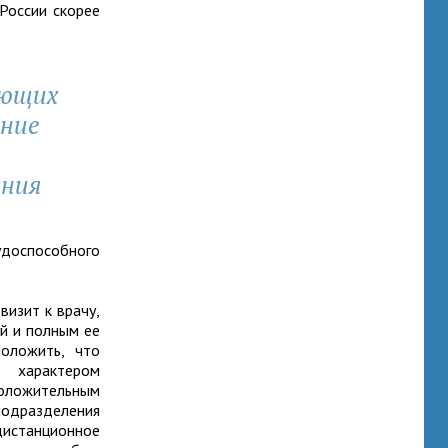
 России скорее
ающих
ние
ания
доспособного
визит к врачу,
ей и полным ее
оложить, что
м характером
положительным
подразделения
дистанционное