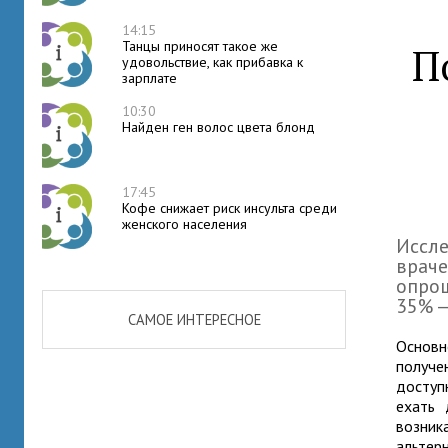
14:15
Танцы приносят такое же
П
удовольствие, как прибавка к
зарплате
10:30
Найден ген волос цвета блонд
17:45
Кофе снижает риск инсульта среди
женского населения
Иссл
враче
опро
35% —
САМОЕ ИНТЕРЕСНОЕ
Основ
получе
доступ
ехать 
возни
альтер