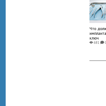
Что дол
имплант
ключ
681
X
K