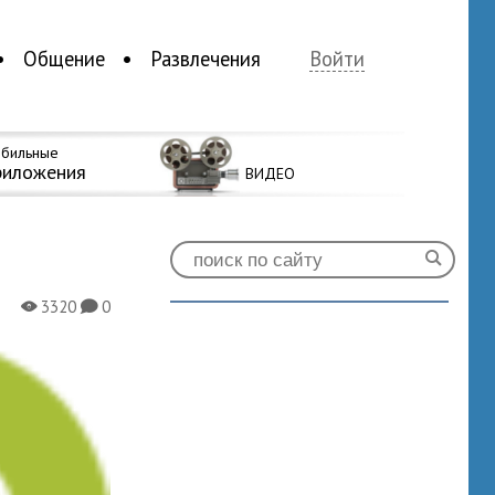
Общение
Развлечения
Войти
бильные
риложения
ВИДЕО
3320
0
X
K