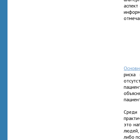
аспект
информ
отмеча
Основн
риска 
отсут
пациен
объясн
пациен
Среди
практи
это на
людей,
либо п