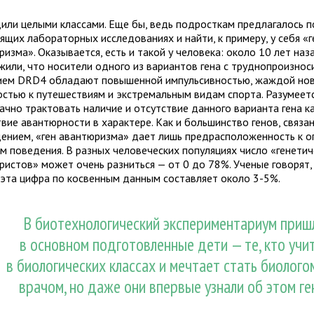
или целыми классами. Еще бы, ведь подросткам предлагалось п
ящих лабораторных исследованиях и найти, к примеру, у себя «г
изма». Оказывается, есть и такой у человека: около 10 лет наз
жили, что носители одного из вариантов гена с труднопроизно
ием DRD4 обладают повышенной импульсивностью, жаждой нов
остью к путешествиям и экстремальным видам спорта. Разумеетс
ачно трактовать наличие и отсутствие данного варианта гена к
твие авантюрности в характере. Как и большинство генов, связа
дением, «ген авантюризма» дает лишь предрасположенность к 
м поведения. В разных человеческих популяциях число «генетич
ристов» может очень разниться — от 0 до 78%. Ученые говорят,
 эта цифра по косвенным данным составляет около 3-5%.
В биотехнологический экспериментариум приш
в основном подготовленные дети — те, кто учи
в биологических классах и мечтает стать биолого
врачом, но даже они впервые узнали об этом ге