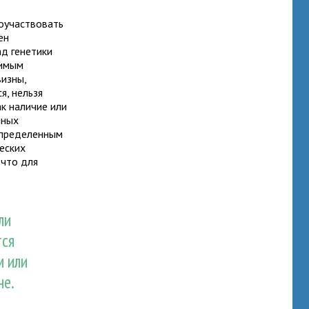
оучаствовать
ен
ад генетики
симым
изны,
я, нельзя
ак наличие или
нных
определенным
еских
 что для
ли
тся
м или
не.