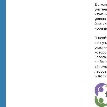
До кон
учител
изучен
уклона
биотех
исслед
О необ
и их у
участн
которо
Соорга
в обла
«Биомо
лабора
6 до 16