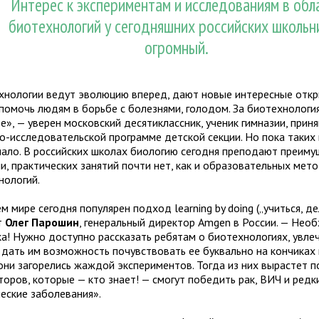
Интерес к экспериментам и исследованиям в обл
биотехнологий у сегодняшних российских школьн
огромный.
хнологии ведут эволюцию вперед, дают новые интересные откры
помочь людям в борьбе с болезнями, голодом. За биотехнологи
», — уверен московский десятиклассник, ученик гимназии, прин
но-исследовательской программе детской секции. Но пока таких
мало. В российских школах биологию сегодня преподают преим
и, практических занятий почти нет, как и образовательных мет
нологий.
м мире сегодня популярен подход learning by doing („учиться, де
т
Олег Парошин
, генеральный директор Amgen в России. — Нео
ка! Нужно доступно рассказать ребятам о биотехнологиях, увле
, дать им возможность почувствовать ее буквально на кончиках 
они загорелись жаждой экспериментов. Тогда из них вырастет 
торов, которые — кто знает! — смогут победить рак, ВИЧ и редк
ческие заболевания».