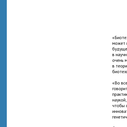
«Биоте
может 
будущее
в науч
очень 
в теори
биотех
«Во все
говори
практи
наукой
чтобы 
иннова
генети