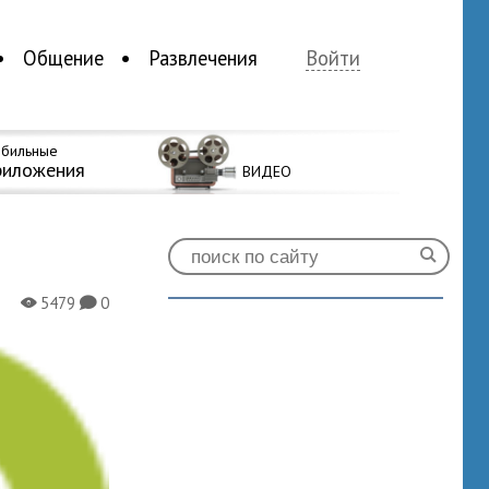
Общение
Развлечения
Войти
бильные
риложения
ВИДЕО
5479
0
X
K