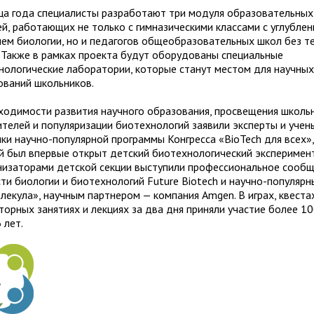
ца года специалисты разработают три модуля образовательных
ей, работающих не только с гимназическими классами с углубле
ием биологии, но и педагогов общеобразовательных школ без т
. Также в рамках проекта будут оборудованы специальные
нологические лаборатории, которые станут местом для научны
ований школьников.
ходимости развития научного образования, просвещения школь
чителей и популяризации биотехнологий заявили эксперты и учен
ики научно-популярной программы Конгресса «BioTech для всех»,
й был впервые открыт детский биотехнологический эксперимен
низаторами детской секции выступили профессиональное сооб
сти биологии и биотехнологий Future Biotech и научно-популярн
лекула», научным партнером — компания Amgen. В играх, квестах
торных занятиях и лекциях за два дня приняли участие более 1
 лет.