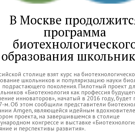
В Москве продолжитс
программа
биотехнологическог
образования школьник
сийской столице взят курс на биотехнологическ
ование школьников и популяризацию науки био
 подрастающего поколения. Пилотный проект дл
льников «Биотехнология как профессия будущег
ение инноваторов», начатый в 2016 году, будет
7-м. Об этом сообщили представители биотехно
ании Amgen, являющейся идейным вдохновител
ором проекта, на завершившемся в столице
народном конгрессе и выставке «Биотехнологи
яние и перспективы развития».