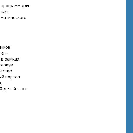
 программ для
нным
ематического
х
ников
ые —
 в рамках
тариум.
щество
ый портал
,
00 детей — от