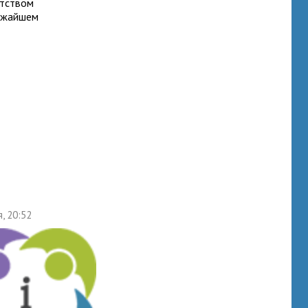
нтством
лижайшем
я, 20:52