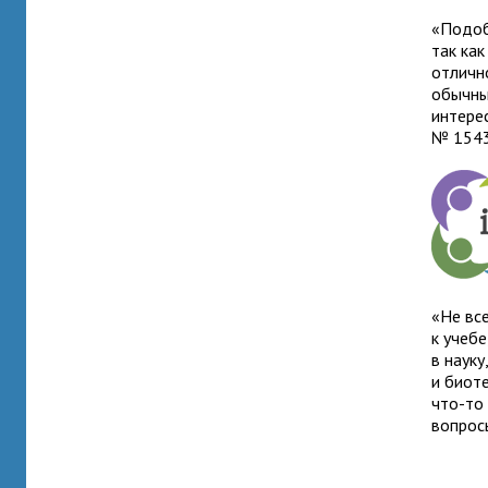
«Подоб
так как
отличн
обычны
интере
№ 1543
«Не вс
к учеб
в науку
и биот
что-то 
вопрос