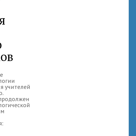
я
о
ов
ое
логии
я учителей
о.
 продолжен
логической
ем
я: