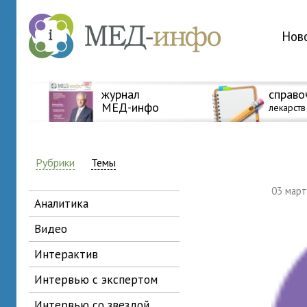
Нов
журнал
справо
МЕД-инфо
лекарств
Рубрики
Темы
03 мар
аналитика
видео
интерактив
интервью с экспертом
интервью со звездой