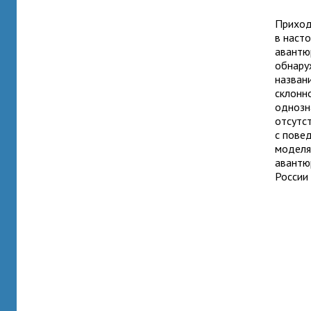
Приход
в насто
авантюр
обнару
назван
склонн
однозн
отсутс
с пове
моделя
авантю
России