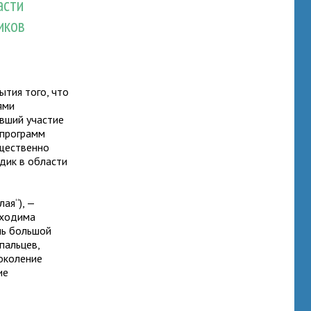
асти
иков
тия того, что
ями
явший участие
 программ
ущественно
одик в области
лая“), —
бходима
чь большой
пальцев,
поколение
ие