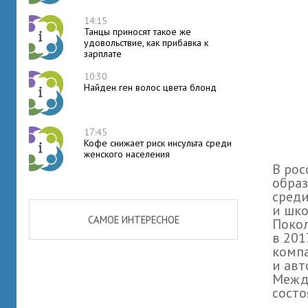
14:15
Танцы приносят такое же
удовольствие, как прибавка к
зарплате
10:30
Найден ген волос цвета блонд
17:45
Кофе снижает риск инсульта среди
женского населения
В рос
образ
среди
и шко
САМОЕ ИНТЕРЕСНОЕ
Покол
в 201
комп
и авт
Между
состо