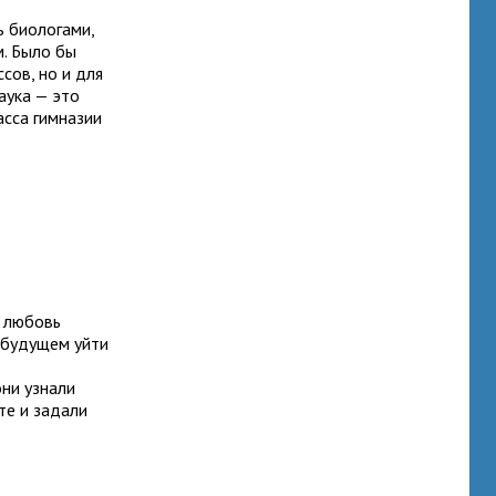
ь биологами,
м. Было бы
сов, но и для
аука — это
асса гимназии
м любовь
в будущем уйти
они узнали
те и задали