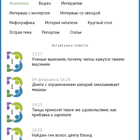
аналитика
видео
интерактив
интервью с экспертом
интервью со звездой
инфографика
история читателя
круглый стол
острая тема
репортаж
статьи
Актуальные новости
15:37
Ученые выяснили, почему чипсы кажутся такими
вкусными
04 февраля в 16:26
Диета с ограничением калорий омолаживает
мышцы
14:15
Танцы приносят такое же удовольствие, как
прибавка к зарплате
10:30
Найден ген волос цвета блонд