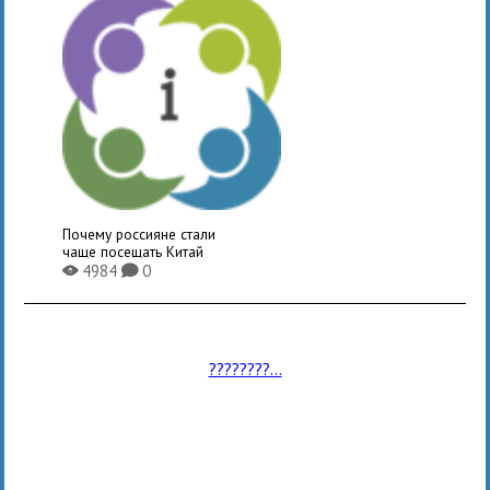
Почему россияне стали
чаще посещать Китай
4984
0
X
K
????????...