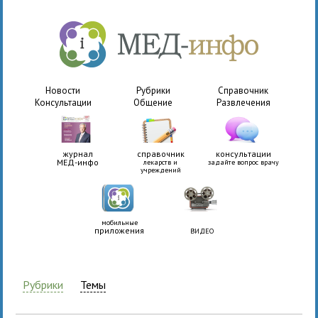
Новости
Рубрики
Справочник
Консультации
Общение
Развлечения
журнал
справочник
консультации
МЕД-инфо
лекарств и
задайте вопрос врачу
учреждений
мобильные
приложения
ВИДЕО
Рубрики
Темы