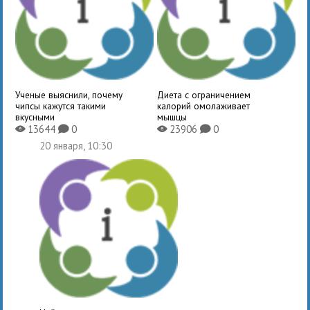
Ученые выяснили, почему
Диета с ограничением
чипсы кажутся такими
калорий омолаживает
вкусными
мышцы
13644
0
23906
0
X
K
X
K
20 января, 10:30