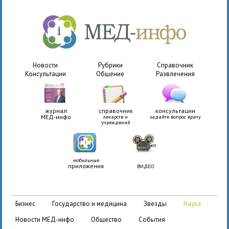
Новости
Рубрики
Справочник
Консультации
Общение
Развлечения
журнал
справочник
консультации
МЕД-инфо
лекарств и
задайте вопрос врачу
учреждений
мобильные
приложения
ВИДЕО
бизнес
государство и медицина
звезды
наука
новости МЕД-инфо
общество
события