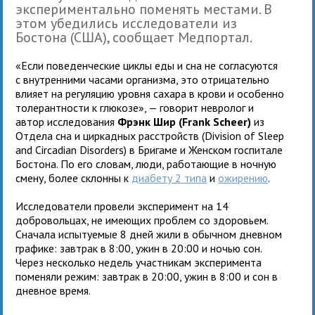
экспериментально поменять местами. В
этом убедились исследователи из
Бостона (США), сообщает Медпортал.
«Если поведенческие циклы еды и сна не согласуются
с внутренними часами организма, это отрицательно
влияет на регуляцию уровня сахара в крови и особенно
толерантности к глюкозе», — говорит невролог и
автор исследования
Фрэнк Шир (Frank Scheer)
из
Отдела сна и циркадных расстройств (Division of Sleep
and Circadian Disorders) в Бригаме и Женском госпитале
Бостона. По его словам, люди, работающие в ночную
смену, более склонны к
диабету 2 типа
и
ожирению
.
Исследователи провели эксперимент на 14
добровольцах, не имеющих проблем со здоровьем.
Сначала испытуемые 8 дней жили в обычном дневном
графике: завтрак в 8:00, ужин в 20:00 и ночью сон.
Через несколько недель участникам эксперимента
поменяли режим: завтрак в 20:00, ужин в 8:00 и сон в
дневное время.