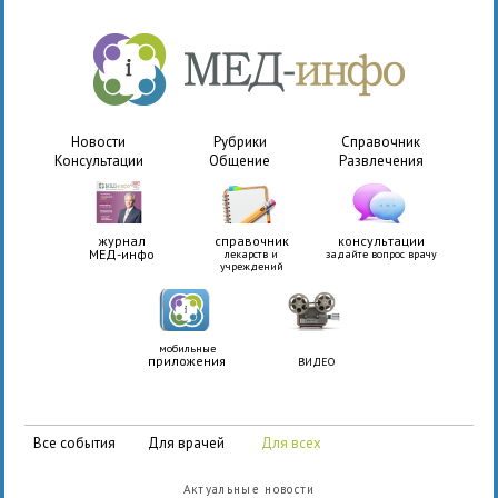
Новости
Рубрики
Справочник
Консультации
Общение
Развлечения
журнал
справочник
консультации
МЕД-инфо
лекарств и
задайте вопрос врачу
учреждений
мобильные
приложения
ВИДЕО
все события
для врачей
для всех
Актуальные новости