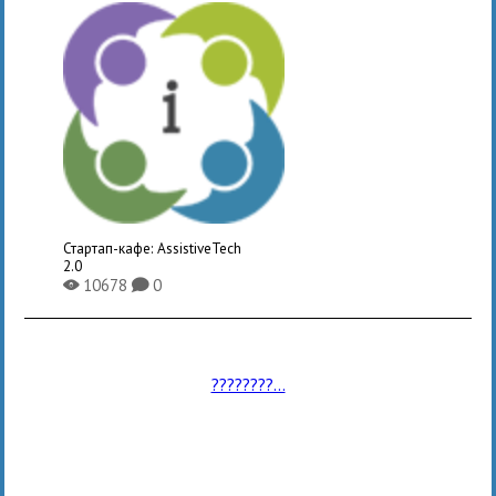
Стартап-кафе: AssistiveTech
2.0
10678
0
X
K
????????...