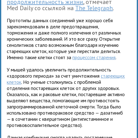
продолжительность жизни
, отмечает
Med Daily со ссылкой на
The Telegraph
.
Прототипы данных соединений уже хорошо себя
зарекомендовали в деле предотвращения,
торможения и даже полного излечения от различных
хронических заболеваний. И это все сразу. Открытие
сенолитиков стало возможным благодаря изучению
стареющих клеток, которые уже перестали делиться.
Именно такие клетки стоят за
процессом старения
.
У мышей удалось увеличить продолжительность
«здорового периода» за счет уничтожения
стареющих
клеток
. Но ученые столкнулись с проблемой
отделения постаревших клеток от других здоровых.
Оказалось, как и раковые клетки, постаревшие активно
выделяют вещества, помогающие им противостоять
запрограммированной клеточной смерти. Тогда было
использовано противораковое средство — дазатиниб
— в сочетании с кверцетином (антигистаминное и
противовоспалительное средство).
Данная комбинация смогла удалить постаревшие