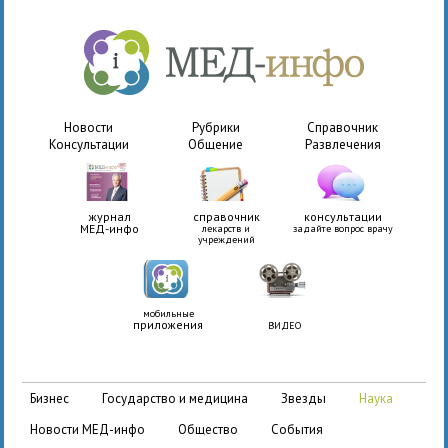
Новости
Рубрики
Справочник
Консультации
Общение
Развлечения
журнал
справочник
консультации
МЕД-инфо
лекарств и
задайте вопрос врачу
учреждений
мобильные
приложения
ВИДЕО
бизнес
государство и медицина
звезды
наука
новости МЕД-инфо
общество
события