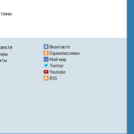
стями
оекте
Вконтакте
Одноклассники
неры
Мой мир
акты
Twitter
Youtube
RSS