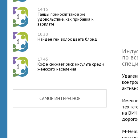
14:15
Танцы приносят такое же
удовольствие, как прибавка к
зарплате
10:30
Найден ген волос цвета блонд
Инду
по вс
17:45
специ
Кофе снижает риск инсульта среди
женского населения
Удален
контро
активн
САМОЕ ИНТЕРЕСНОЕ
Именно
тех, к
на ВИЧ
дорого
М-Heal
горазд