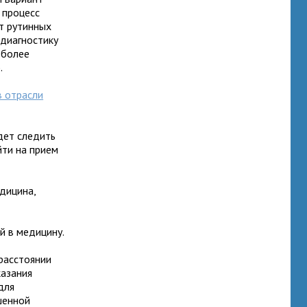
 процесс
т рутинных
 диагностику
 более
.
в отрасли
дет следить
йти на прием
дицина,
й в медицину.
 расстоянии
казания
для
шенной