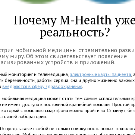
Почему М-Health уж
реальность?
стрия мобильной медицины стремительно разви
ему миру. Об этом свидетельствует появление
ализированных устройств и приложений.
ный мониторинг и телемедицина,
электронные карты пациента
,
ль беременности, работы сердца, сна и других жизненно важных
о
внедряются в сферу здравоохранения
.
 мобильная медицина может стать тем самым «спасательным к
то не имеет доступа к постоянной врачебной помощи. Простой п
, который с помощью смартфона можно пройти за 15 минут, бе
стоящей лаборатории.
th представляет собой не только совокупность новых технологи
о большее. Мобильная медицина предполагает абсолютно новы