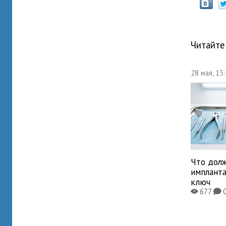
Читайте
28 мая, 13
Что дол
имплант
ключ
677
X
K