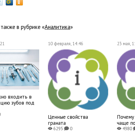
 также в рубрике «
Аналитика
»
:21
10 февраля, 14:46
23 мая, 1
жно входить в
ацию зубов под
0
Ценные свойства
Почему
граната
чаще п
6295
0
4980
X
K
X