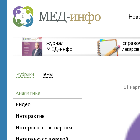
Нов
журнал
справо
МЕД-инфо
лекарств
Рубрики
Темы
11 мар
аналитика
видео
интерактив
интервью с экспертом
интервью со звездой