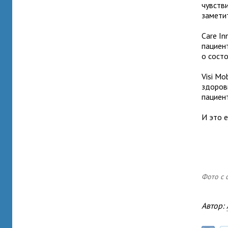
чувств
замети
Care I
пациен
о сост
Visi Mo
здоровь
пациен
И это 
Фото с 
Автор: