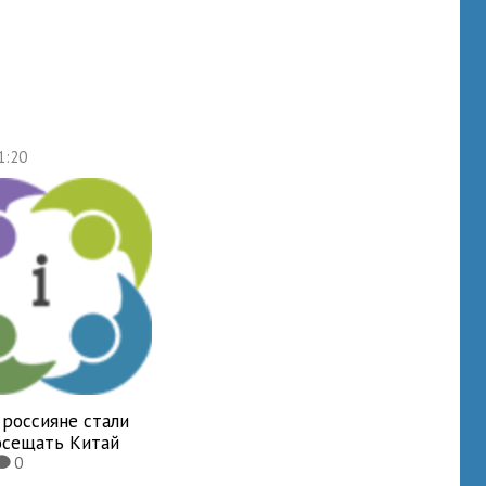
1:20
 россияне стали
осещать Китай
0
K