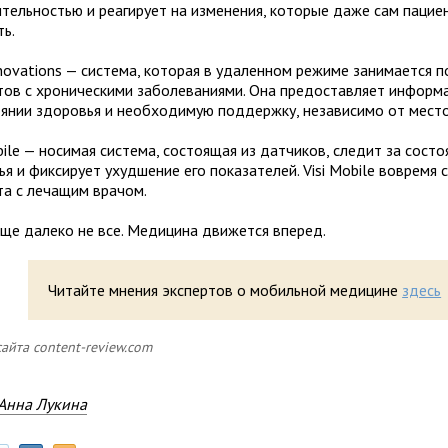
ительностью и реагирует на изменения, которые даже сам пацие
ть.
nnovations — система, которая в удаленном режиме занимается
тов с хроническими заболеваниями. Она предоставляет информ
оянии здоровья и необходимую поддержку, независимо от мест
bile — носимая система, состоящая из датчиков, следит за сост
я и фиксирует ухудшение его показателей. Visi Mobile вовремя 
та с лечащим врачом.
еще далеко не все. Медицина движется вперед.
Читайте мнения экспертов о мобильной медицине
здесь
сайта content-review.com
Анна Лукина