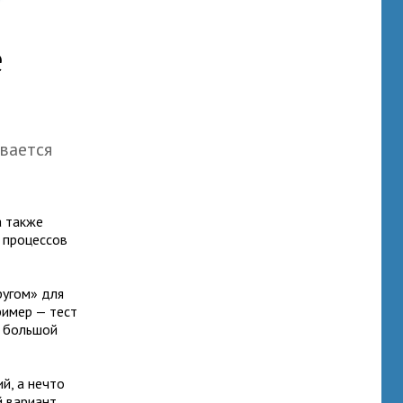
е
вается
 а также
 процессов
ругом» для
ример — тест
з большой
й, а нечто
й вариант