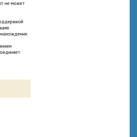
нт не может
 поддержкой
ацию
онахождения.
оянием
соединяет