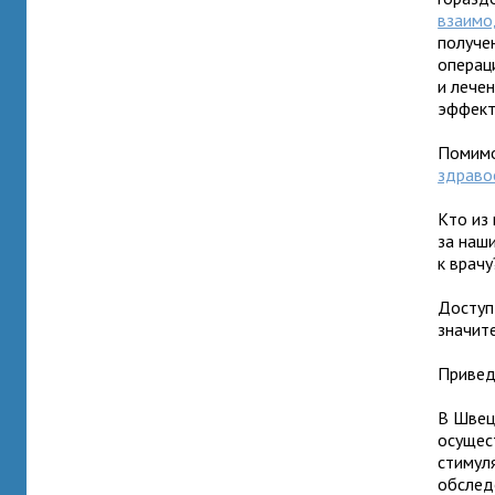
взаимо
получе
операц
и лече
эффект
Помимо
здраво
Кто из
за наш
к врачу
Доступ
значит
Привед
В Швеци
осущес
стимул
обслед