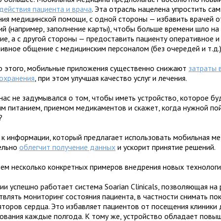
действия пациента и врача
. Эта отрасль нацелена упростить сам
ния медицинской помощи, с одной стороны — избавить врачей о
ий (например, заполнение карты), чтобы больше времени шло на
ние, а с другой стороны — предоставить пациенту оперативное и
ивное общение с медицинским персоналом (без очередей и т.д.)
 этого, мобильные приложения существенно снижают
затраты 
охранения
, при этом улучшая качество услуг и лечения.
 нас не задумывался о том, чтобы иметь устройство, которое бу
им питанием, приемом медикаментов и скажет, когда нужной по
?
 к информации, который предлагает использовать мобильная ме
ельно
облегчит получение данных
и ускорит принятие решений.
ем несколько конкретных примеров внедрения новых технологи
и успешно работает система Soarian Clinicals, позволяющая на
твлять мониторинг состояния пациента, в частности снимать по
яторов сердца. Это избавляет пациентов от посещения клиники 
ования каждые полгода. К тому же, устройство обладает повы