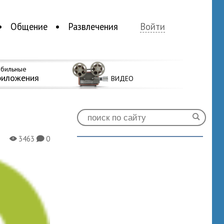
Общение
Развлечения
Войти
бильные
риложения
ВИДЕО
3463
0
X
K