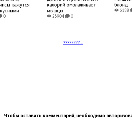
ипсы кажутся
калорий омолаживает
блонд
вкусными
мышцы
6188
X
0
23904
0
K
X
K
????????...
Чтобы оставить комментарий, необходимо авторизов