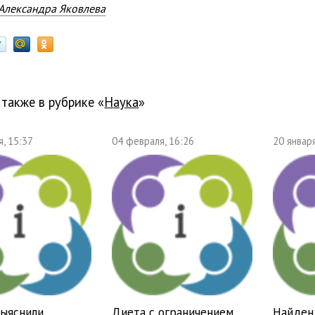
Александра Яковлева
 также в рубрике «
наука
»
, 15:37
04 февраля, 16:26
20 января
ыяснили,
Диета с ограничением
Найден 