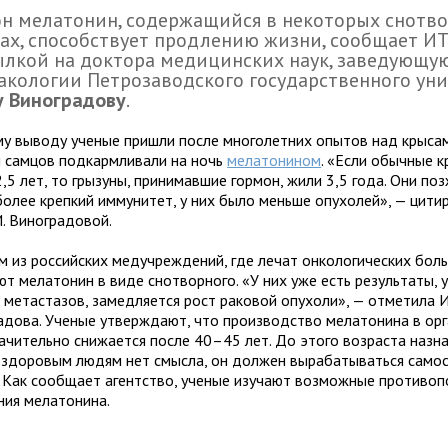
н мела­то­нин, содер­жа­щийся в неко­то­рых сно­тв
­тах, спо­соб­ствует про­дле­нию жизни, сооб­щает 
ыл­кой на док­тора меди­цин­ских наук, заве­ду­ю­щ
а­ко­ло­гии Петрозавод­ского государ­ствен­ного уни­
у Виноградову
.
у выводу уче­ные при­шли после мно­го­лет­них опы­тов над кры­са
 сам­цов под­карм­ли­вали на ночь
мела­то­ни­ном
. «Если обыч­ные 
,5 лет, то гры­зуны, при­ни­мав­шие гор­мон, жили 3,5 года. Они поз
олее креп­кий имму­ни­тет, у них было меньше опу­хо­лей», — цити­
И. Виноградовой.
 из рос­сий­ских мед­учре­жде­ний, где лечат онко­ло­ги­че­ских боль
т мела­то­нин в виде сно­твор­ного. «У них уже есть резуль­таты, у
мета­ста­зов, замед­ля­ется рост рако­вой опу­холи», — отме­тила И
дова. Ученые утвер­ждают, что про­из­вод­ство мела­то­нина в орг
а­чи­тельно сни­жа­ется после 40–45 лет. До этого воз­раста назна
 здо­ро­вым людям нет смысла, он дол­жен выра­ба­ты­ваться само­с
 Как сооб­щает агент­ство, уче­ные изу­чают воз­мож­ные про­ти­во­по
­ния мела­тонина.