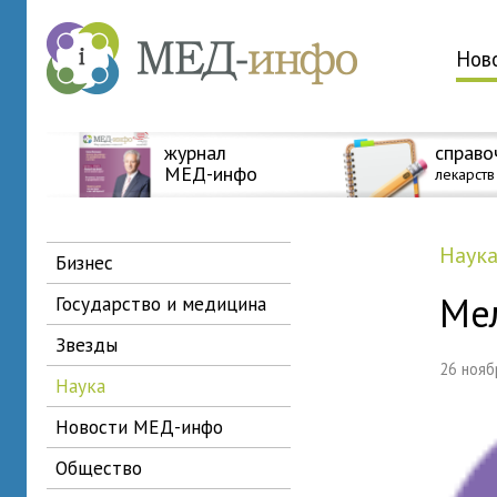
Нов
журнал
справо
МЕД-инфо
лекарств
наук
бизнес
Ме
государство и медицина
звезды
26 ноя
наука
новости МЕД-инфо
общество