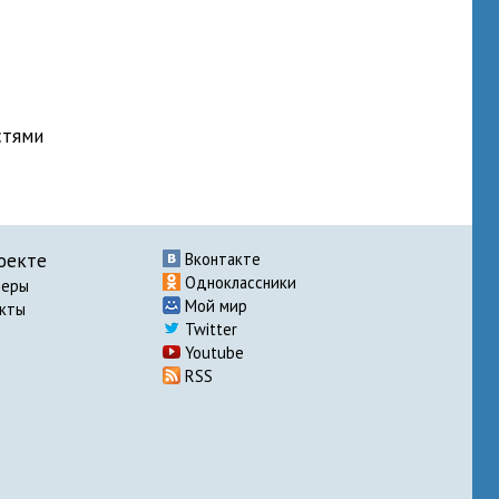
стями
оекте
Вконтакте
Одноклассники
неры
Мой мир
акты
Twitter
Youtube
RSS