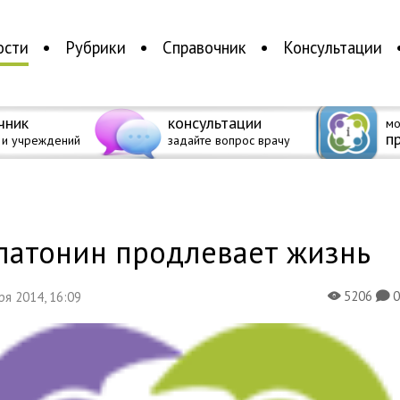
ости
Рубрики
Справочник
Консультации
чник
консультации
мо
п
 и учреждений
задайте вопрос врачу
а
латонин продлевает жизнь
5206
бря 2014, 16:09
X
K