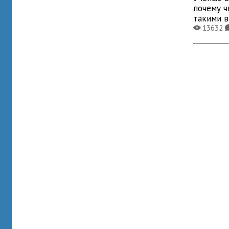
почему ч
такими 
13632
X