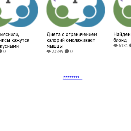
ыяснили,
Диета с ограничением
Найден 
ипсы кажутся
калорий омолаживает
блонд
вкусными
мышцы
6181
X
0
23899
0
K
X
K
????????...