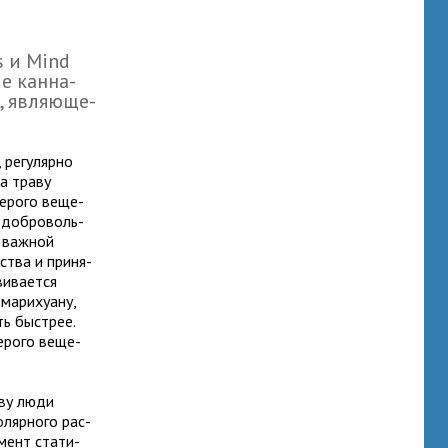
s и Mind
е кан­на­
 явля­ю­ще­
, регу­лярно
да траву
 серого веще­
 доб­ро­воль­
 важ­ной
ства и при­ня­
и­ва­ется
мари­ху­ану,
ть быст­рее.
серого веще­
аву люди
­ляр­ного рас­
мент ста­ти­