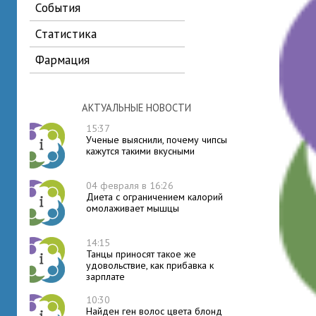
события
статистика
фармация
АКТУАЛЬНЫЕ НОВОСТИ
15:37
Ученые выяснили, почему чипсы
кажутся такими вкусными
04 февраля в 16:26
Диета с ограничением калорий
омолаживает мышцы
14:15
Танцы приносят такое же
удовольствие, как прибавка к
зарплате
10:30
Найден ген волос цвета блонд