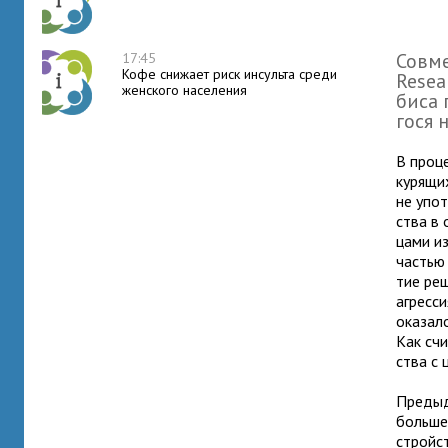
Совме
17:45
Кофе снижает риск инсульта среди
Resea
женского населения
биса 
гося 
В про­ц
куря­щ
не упо­
ства в 
цами из
частью 
тие реш
агрес­си
ока­за­
Как счи
ства с 
Преды
больше 
строй­с