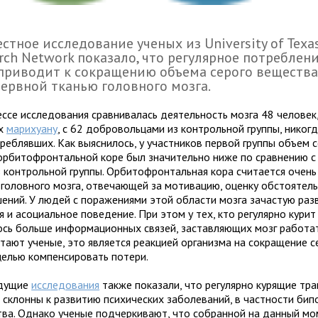
стное иссле­до­ва­ние уче­ных из University of Texa
rch Network пока­зало, что регу­ляр­ное потреб­ле­ни
при­во­дит к сокра­ще­нию объ­ема серого веще­ства,
нерв­ной тка­нью голов­ного мозга.
ессе иссле­до­ва­ния срав­ни­ва­лась дея­тель­ность мозга 48 чело­век
их
мари­ху­ану
, с 62 доб­ро­воль­цами из кон­троль­ной группы, нико­г
треб­ляв­ших. Как выяс­ни­лось, у участ­ни­ков пер­вой группы объем
орби­то­фрон­таль­ной коре был зна­чи­тельно ниже по срав­не­нию с
 кон­троль­ной группы. Орбитофрон­таль­ная кора счи­та­ется очень
голов­ного мозга, отве­ча­ю­щей за моти­ва­цию, оценку обсто­я­тель­
е­ний. У людей с пора­же­ни­ями этой обла­сти мозга зача­стую раз­в
я и асо­ци­аль­ное пове­де­ние. При этом у тех, кто регу­лярно курит 
лось больше инфор­ма­ци­он­ных свя­зей, застав­ля­ю­щих мозг рабо­та
­тают уче­ные, это явля­ется реак­цией орга­низма на сокра­ще­ние 
целью ком­пен­си­ро­вать потери.
дущие
иссле­до­ва­ния
также пока­зали, что регу­лярно куря­щие тр
склонны к раз­ви­тию пси­хи­че­ских заболе­ва­ний, в част­но­сти бипо
тва. Однако уче­ные под­чер­ки­вают, что собран­ной на дан­ный мо