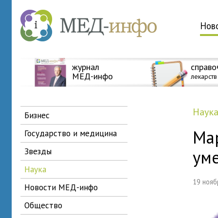
Нов
журнал
справо
МЕД-инфо
лекарств
наук
бизнес
Мар
государство и медицина
звезды
ум
наука
19 ноя
новости МЕД-инфо
общество