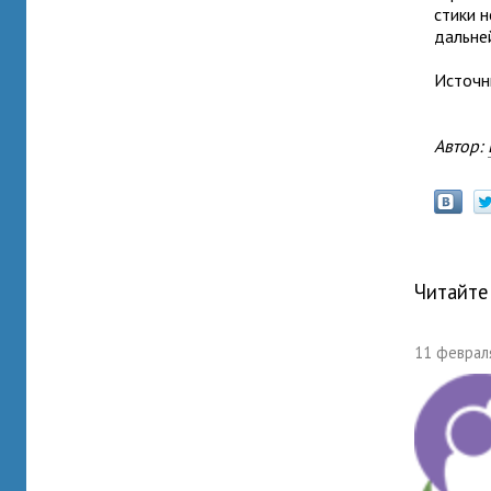
стики н
даль­не
Источн
Автор:
Читайте
11 февраля