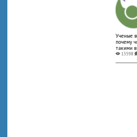
Ученые в
почему ч
такими 
13598
X