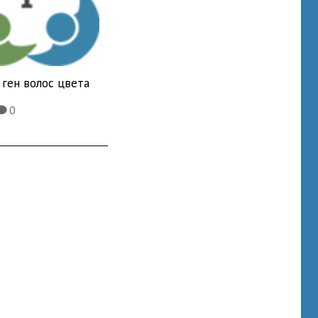
ген волос цвета
0
K