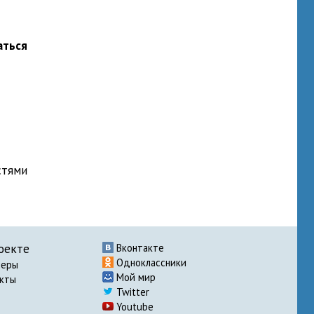
аться
стями
оекте
Вконтакте
Одноклассники
неры
Мой мир
акты
Twitter
Youtube