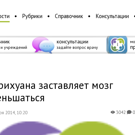
ости
Рубрики
Справочник
Консультации
чник
консультации
мо
п
 и учреждений
задайте вопрос врачу
а
ихуана заставляет мозг
еньшаться
3042
бря 2014, 10:20
X
K