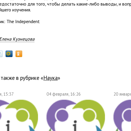
едо­ста­точно для того, чтобы делать какие-либо выводы, и вопр
й­шего изучения.
ик: The Independent
Елена Кузнецова
 также в рубрике «
наука
»
, 15:37
04 февраля, 16:26
20 января