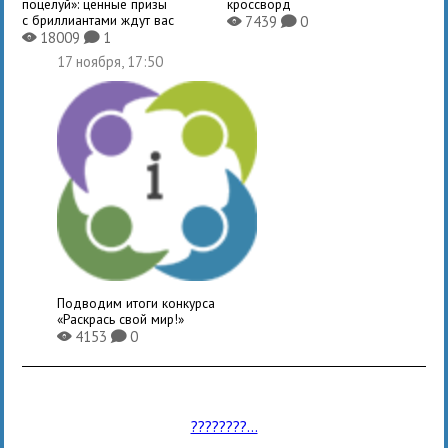
поцелуй»: ценные призы
кроссворд
с бриллиантами ждут вас
7439
0
X
K
18009
1
X
K
17 ноября, 17:50
Подводим итоги конкурса
«Раскрась свой мир!»
4153
0
X
K
????????...