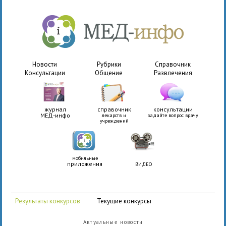
Новости
Рубрики
Справочник
Консультации
Общение
Развлечения
журнал
справочник
консультации
МЕД-инфо
лекарств и
задайте вопрос врачу
учреждений
мобильные
приложения
ВИДЕО
Результаты конкурсов
Текущие конкурсы
Актуальные новости