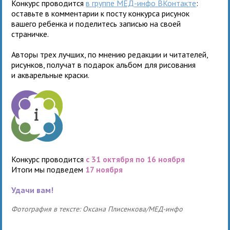
Конкурс про­во­дится
в группе МЕД-инфо ВКонтакте
:
оставьте в ком­мен­та­рии к посту кон­курса рису­нок
вашего ребенка и поде­ли­тесь запи­сью на своей
страничке.
Авторы трех луч­ших, по мне­нию редак­ции и чита­те­лей,
рисун­ков, полу­чат в пода­рок аль­бом для рисо­ва­ния
и аква­рель­ные краски.
Конкурс про­во­дится
с 31 октября по 16 ноября
Итоги мы под­ве­дем
17 ноября
Удачи вам!
Фотография в тексте: Оксана Плисенкова/МЕД-инфо