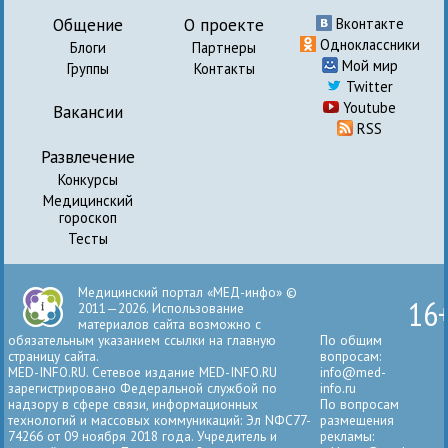
Общение
О проекте
Вконтакте
Одноклассники
Блоги
Партнеры
Мой мир
Группы
Контакты
Twitter
Youtube
Вакансии
RSS
Развлечение
Конкурсы
Медицинский
гороскоп
Тесты
Медицинский портал «МЕД-инфо» ©
16
2011—2026. Использование
материалов сайта возможно с
обязательным указанием ссылки на главную
По общим
страницу сайта.
вопросам:
MED-INFO.RU. Сетевое издание MED-INFO.RU
info@med-
зарегистрировано Федеральной службой по
info.ru
надзору в сфере связи, информационных
По вопросам
технологий и массовых коммуникаций: Эл NФС77-
размещения
74266 от 09 ноября 2018 года. Учредитель и
рекламы: