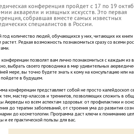
дическая конференция пройдет с 17 по 19 октяб
мии акварели и изящных искусств. Это первая
ренция, собравшая вместе самых известных
дических специалистов в России.
 год количество людей, обучающихся у них, читающих их книги
е растет. Редкая возможность познакомиться сразу со всеми ро
тами.
я конференции позволят вам лично познакомиться с каждым из в
но, выбрать своего проводника в мир удивительных аюрведичес
йней мере, вы точно будете знать к кому на консультацию или 
ы пойдете в будущем.
мма конференции представляет собой не просто калейдоскоп с
ок тем, мастер-классов и тренингов, позволяющих сложить в об
ы Аюрведы ко всем аспектам здоровья: от профилактики и осно
ния до терапии заболеваний, от строения ума до развития созн
инарии до косметологии. Программа даст ключи к пониманию це
ы и ее практической пользы для вас.