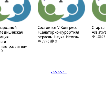
народный
Состоится V Конгресс
Стартап
Медицинская
«Санаторно-курортная
Assistiv
ация:
отрасль. Наука. Итоги»
1067
X
и и
7776
0
X
K
тивы развития»
0
????????...