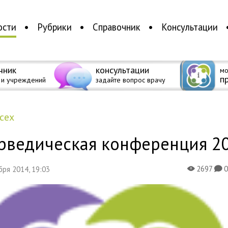
ости
Рубрики
Справочник
Консультации
чник
консультации
мо
п
 и учреждений
задайте вопрос врачу
всех
рведическая конференция 2
2697
ября 2014, 19:03
X
K