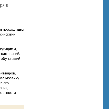
ря в
 и проходящих
ссийскими
едущих и,
ких знаний.
на обучающий
еминаров,
щую мозаику
в его
ания,
лостности