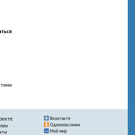
аться
стями
оекте
Вконтакте
Одноклассники
неры
Мой мир
акты