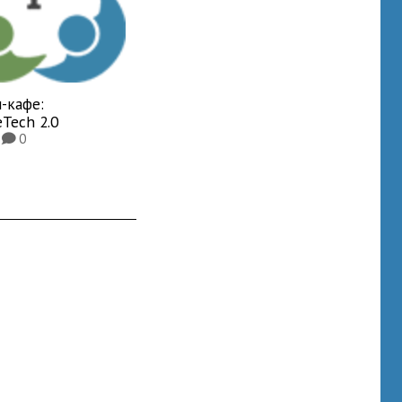
-кафе:
eTech 2.0
8
0
K