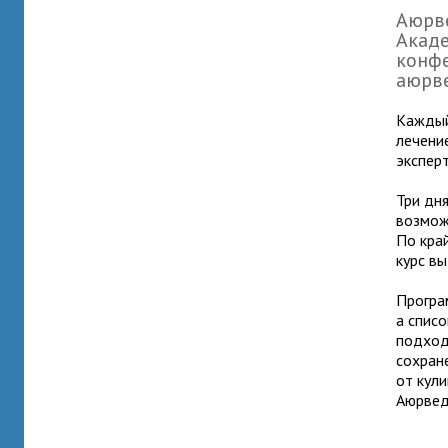
Аюрве
Акаде
конфе
аюрве
Каждый
лечени
экспер
Три дн
возмож
По кра
курс в
Програ
а спис
подход
сохране
от кул
Аюрвед