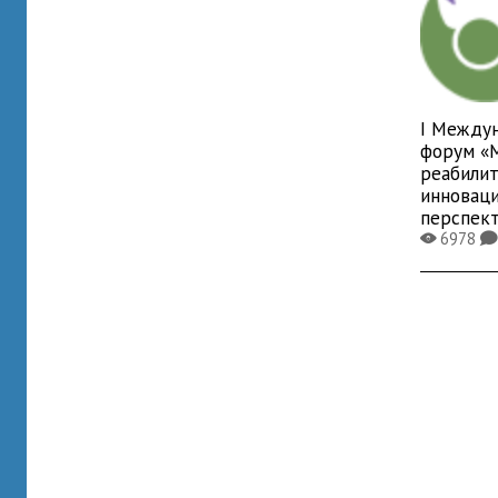
I Между
форум «
реабилит
инноваци
перспек
6978
X
K