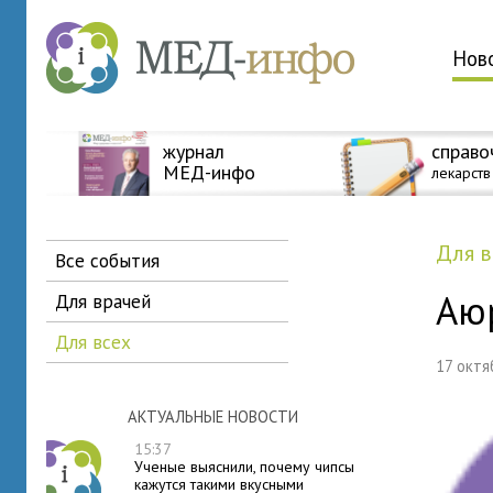
Нов
журнал
справо
МЕД-инфо
лекарств
для 
все события
Аю
для врачей
для всех
17 окт
АКТУАЛЬНЫЕ НОВОСТИ
15:37
Ученые выяснили, почему чипсы
кажутся такими вкусными