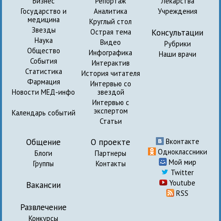
Бизнес
Репортаж
Лекарства
Государство и
Аналитика
Учреждения
медицина
Круглый стол
Звезды
Консультации
Острая тема
Наука
Видео
Рубрики
Общество
Инфографика
Наши врачи
События
Интерактив
Статистика
История читателя
Фармация
Интервью со
Новости МЕД-инфо
звездой
Интервью с
экспертом
Календарь событий
Статьи
Общение
О проекте
Вконтакте
Одноклассники
Блоги
Партнеры
Мой мир
Группы
Контакты
Twitter
Youtube
Вакансии
RSS
Развлечение
Конкурсы