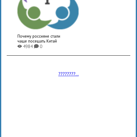
Почему россияне стали
чаще посещать Китай
4984
0
X
K
????????...