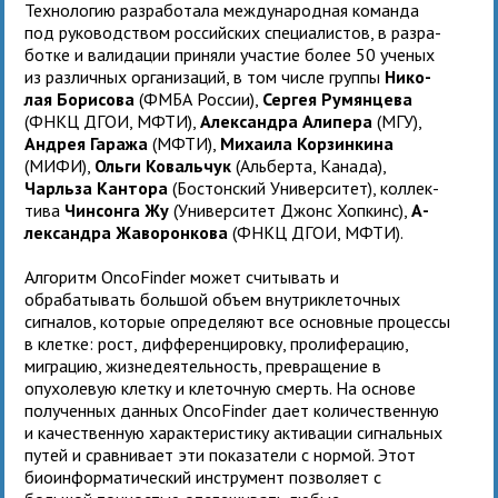
Тех­но­ло­гию раз­ра­бо­тала меж­ду­на­род­ная команда
под руко­вод­ством рос­сий­ских специалистов, в раз­ра­
ботке и вали­да­ции при­няли уча­стие более 50 уче­ных
из раз­лич­ных орга­ни­за­ций, в том числе группы
Ни­ко­
лая Бо­ри­сова
(ФМБА Рос­сии),
Сер­гея Ру­мян­цева
(ФНКЦ ДГОИ, МФТИ),
А­лек­сандра А­ли­пера
(МГУ),
Ан­дрея Га­ража
(МФТИ),
Ми­ха­ила Кор­зин­кина
(МИФИ),
Ольги Ко­валь­чук
(Аль­берта, Ка­нада),
Чарльза Кан­тора
(Бо­стон­ский У­ни­вер­си­тет), кол­лек­
тива
Чин­сонга Жу
(У­ни­вер­си­тет Джонс Хоп­кинс),
А­
лек­сандра Жа­во­ронкова
(ФНКЦ ДГОИ, МФТИ).
Алгоритм OncoFinder может считывать и
обрабатывать большой объем внутриклеточных
сигналов, которые определяют все основные процессы
в клетке: рост, дифференцировку, пролиферацию,
миграцию, жизнедеятельность, превращение в
опухолевую клетку и клеточную смерть. На основе
полученных данных OncoFinder дает количественную
и качественную характеристику активации сигнальных
путей и сравнивает эти показатели с нормой. Этот
биоинформатический инструмент позволяет с