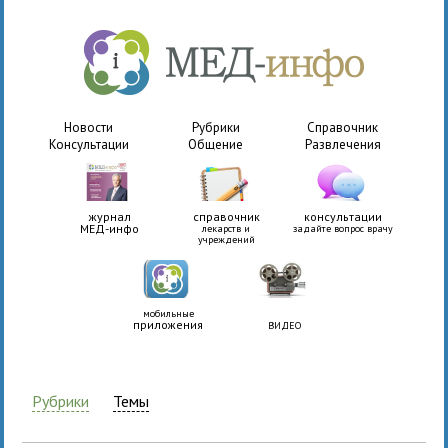
Новости
Рубрики
Справочник
Консультации
Общение
Развлечения
журнал
справочник
консультации
МЕД-инфо
лекарств и
задайте вопрос врачу
учреждений
мобильные
приложения
ВИДЕО
Рубрики
Темы