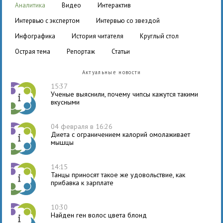
аналитика
видео
интерактив
интервью с экспертом
интервью со звездой
инфографика
история читателя
круглый стол
острая тема
репортаж
статьи
Актуальные новости
15:37
Ученые выяснили, почему чипсы кажутся такими
вкусными
04 февраля в 16:26
Диета с ограничением калорий омолаживает
мышцы
14:15
Танцы приносят такое же удовольствие, как
прибавка к зарплате
10:30
Найден ген волос цвета блонд