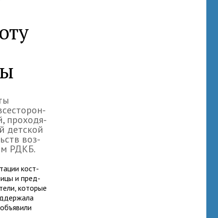
оту
цы
ты
се­сто­рон­
, про­хо­дя­
й дет­ской
льств воз­
вом РДКБ.
та­ции кост­
­ницы и пред­
­тели, кото­рые
д­дер­жала
 объ­явили