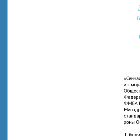
п
«Сейчас
и с мор
Общест
Федерал
ФМБА Ро
Минздра
стан­да
роны О
Т. Яков