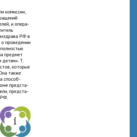
ли комис­сии,
ра­ще­ний
­лей, и опе­ра­
ти­тель
 Минздрава РФ в
о про­ве­де­нии
 пол­но­стью
на пред­мет
м детям». Т.
­стов, кото­рые
. Она также
на спо­соб­
роме пред­ста­
ели, пред­ста­
З РФ.