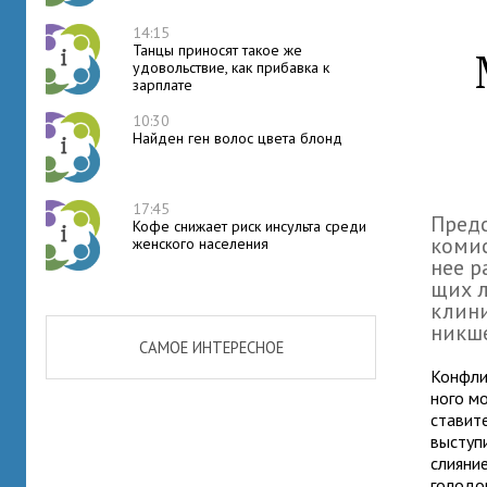
14:15
Танцы приносят такое же
удовольствие, как прибавка к
зарплате
10:30
Найден ген волос цвета блонд
17:45
Пред
Кофе снижает риск инсульта среди
комис
женского населения
нее ра
щих л
кли­н
ник­ш
САМОЕ ИНТЕРЕСНОЕ
Конфлик
ного мо
ста­ви­
высту­п
сли­я­н
голодо