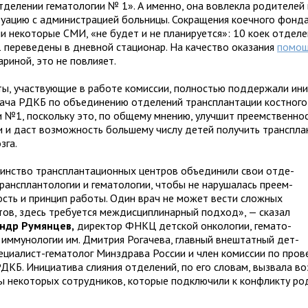
тде­ле­нии гема­то­ло­гии № 1». А именно, она вовлекла роди­те­лей
у­а­цию с адми­ни­стра­цией больницы. Сокра­ще­ния коеч­ного фонда
ли неко­то­рые СМИ, «не будет и не пла­ни­ру­ется»: 10 коек отде­ле­
 пере­ве­дены в днев­ной ста­ци­о­нар. На каче­ство ока­за­ния
помо
ариной, это не повлияет.
ы, участ­ву­ю­щие в работе комис­сии, пол­но­стью под­дер­жали ини­
ача РДКБ по объ­еди­не­нию отде­ле­ний транс­план­та­ции кост­ного
ии №1, поскольку это, по общему мне­нию, улуч­шит пре­ем­ствен­нос
и даст воз­мож­ность боль­шему числу детей полу­чить транс­план
зга.
нство транс­план­та­ци­он­ных цен­тров объ­еди­нили свои отде­
ранс­план­то­ло­гии и гема­то­ло­гии, чтобы не нару­ша­лась пре­ем­
ость и прин­цип работы. Один врач не может вести слож­ных
­тов, здесь тре­бу­ется меж­дис­ци­пли­нар­ный под­ход», — ска­зал
ндр Румянцев,
дирек­тор ФНКЦ дет­ской онко­ло­гии, гема­то­
и имму­но­ло­гии им. Дмитрия Рогачева, глав­ный вне­штат­ный дет­
е­ци­а­лист-гема­то­лог Минздрава России и член комис­сии по про­в
РДКБ. Инициатива сли­я­ния отде­ле­ний, по его сло­вам, вызвала воз
ы неко­то­рых сотруд­ни­ков, кото­рые под­клю­чили к кон­фликту р