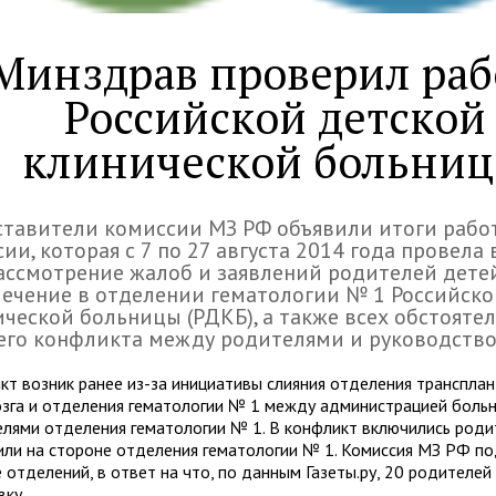
Минздрав проверил раб
Российской детской
клинической больни
ставители комиссии МЗ РФ объявили итоги рабо
ии, которая с 7 по 27 авгу­ста 2014 года про­вела в
с­смот­ре­ние жалоб и заяв­ле­ний роди­те­лей детей
ече­ние в отде­ле­нии гема­то­ло­гии № 1 Российско
и­че­ской боль­ницы (РДКБ), а также всех обсто­я­те
его кон­фликта между роди­те­лями и руко­вод­ст
т воз­ник ранее из-за инициативы сли­я­ния отде­ле­ния транс­план­
зга и отде­ле­ния гема­то­ло­гии № 1 между адми­ни­стра­цией боль
те­лями отде­ле­ния гема­то­ло­гии № 1. В кон­фликт вклю­чи­лись роди
или на сто­роне отде­ле­ния гема­то­ло­гии № 1. Комиссия МЗ РФ по
ие отде­ле­ний, в ответ на что, по дан­ным Газеты.ру, 20 роди­те­лей
вку.