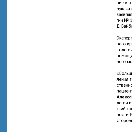
ние в о
ную сит
заяв­ля
гии № 1
Е. Байб
Эксперт
ного вр
то­ло­г
помощи 
ного мо
«Больши
ле­ния т
ствен­н
паци­ен
Алекса
ло­гии 
ский сп
но­сти 
сто­рон