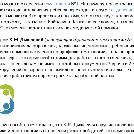
го мозга и отде­ле­нии
гема­тологии
№1. «К при­меру, после транс­п
а­ется один вид лече­ния, ребе­нок пере­хо­дит в дру­гое
отде­ле­ние
стью меня­ется. Это про­ис­хо­дит потому, что отсут­ствует кол­ле­ги­
 под­ход», — ска­зала Е. Байбарина. Также, по ее сло­вам, в отде­ле
№1 отме­чены недо­статки ока­за­ния меди­цин­ской помощи.
ором
З. М. Дышлевой
(
заве­ду­ю­щая отде­ле­нием гема­то­логии № 1
я ини­ци­и­ро­вала обра­ще­ния, нару­шены лицен­зи­он­ные тре­бо­ва­н
ядка помощи насе­ле­нию по про­филю гема­то­ло­гии — она не про­
н­ные курсы, кото­рые необ­хо­димы для работы этого отде­ле­ния», —
на. По ее сло­вам, не имеют подоб­ных доку­мен­тов 2 врача и 2 
арушений по зар­плате не выяв­лено, но есть «незна­чи­тель­ные на
­не­нию работ­ни­кам порядка рас­чета зара­бот­ной платы».
арина особо отме­тила то, что З. М. Дышлевая нару­шила «прин­ц
ики и деон­то­ло­гии в отно­ше­нии роди­те­лей детей, кото­рые про­