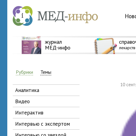
Нов
журнал
справо
МЕД-инфо
лекарств
Рубрики
Темы
10 сен
аналитика
видео
интерактив
интервью с экспертом
интервью со звездой