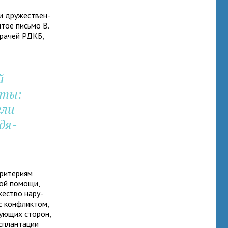
и дру­же­ствен­
ы­тое письмо В.
вра­чей РДКБ,
й
рты:
ели
­дя­
ри­те­риям
ской помощи,
же­ство нару­
с кон­флик­том,
­ю­щих сто­рон,
­план­та­ции