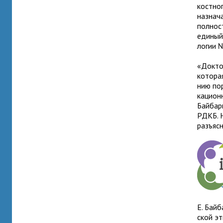
кост­но
назна­ч
пол­но­
еди­ный
ло­гии 
«Докт
кото­ра
нию пор
ка­ци­о
Байбари
РДКБ. Н
разъ­яс
Е. Байб
ской эт