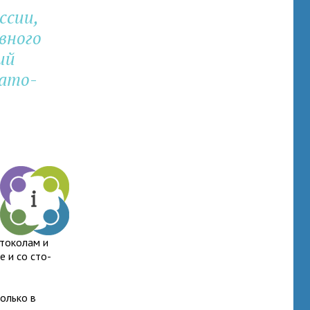
­сии,
в­ного
ий
а­то­
то­ко­лам и
ле и со сто­
только в