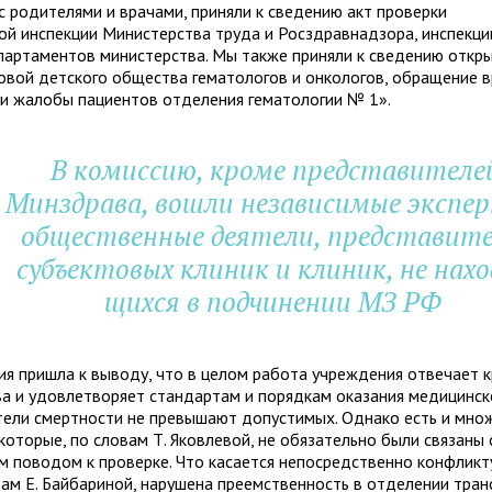
 с роди­те­лями и вра­чами, при­няли к све­де­нию акт про­верки
вой инспек­ции Министерства труда и Росздравнад­зора, инспек­ци
ар­та­мен­тов мини­стер­ства. Мы также при­няли к све­де­нию откр
вой дет­ского обще­ства гема­то­ло­гов и онко­ло­гов, обра­ще­ние 
и жалобы паци­ен­тов отде­ле­ния гема­тологии № 1».
В
комис­сию, кроме пред­ста­ви­те­ле
Минздрава, вошли неза­ви­си­мые экс­пе
обще­ствен­ные дея­тели, пред­ста­ви­т
субъ­ек­то­вых кли­ник и кли­ник, не нахо
щихся в под­чи­не­нии МЗ РФ
я при­шла к выводу, что в целом работа учре­жде­ния отве­чает к
ва и удо­вле­тво­ряет стан­дар­там и поряд­кам ока­за­ния меди­цин­
­тели смерт­но­сти не пре­вы­шают допу­сти­мых. Однако есть и мно­
 кото­рые, по сло­вам Т. Яковлевой, не обя­за­тельно были свя­заны 
 пово­дом к про­верке. Что каса­ется непо­сред­ственно кон­флик­ту
ам Е. Байбариной, нару­шена пре­ем­ствен­ность в отде­ле­нии транс