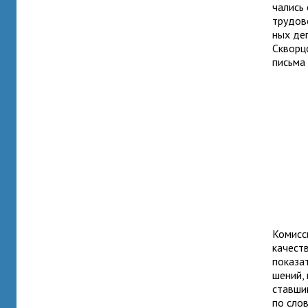
ча­лись
тру­до­
ных деп
Скворцо
письма 
Комисси
каче­ст
пока­за
ше­ний,
ставшим
по слов