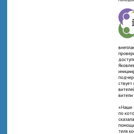
вне­пла
про­ве­
доступ­
Яковлев
ини­ци­
под­чер
ствует
ви­те­л
ви­тели
«Наши э
по кото
ска­зал
помощи 
теля ко