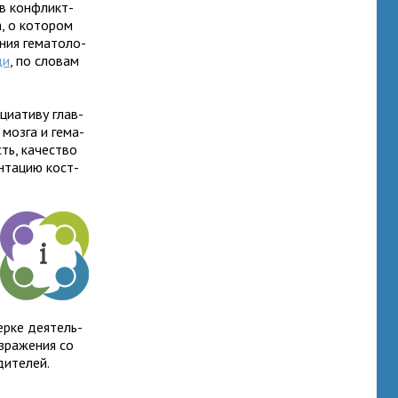
 в кон­фликт­
, о кото­ром
ния гема­то­ло­
щи
, по словам
ци­а­тиву глав­
 мозга и гема­
ть, каче­ство
­та­цию кост­
ерке дея­тель­
­ра­же­ния со
одителей.