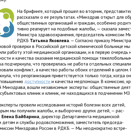
На бри­финге, кото­рый про­шел во втор­ник, пред­ста­ви­те
рас­ска­зали о ее резуль­та­тах. «Минздрав открыт для об
обще­ствен­ных орга­ни­за­ций и граж­дан, осо­бенно роди­те
тивно реа­ги­рует на подоб­ные жалобы, — ска­зала заме­с
Министра здра­во­охра­не­ния, пред­се­да­тель комис­сии
РДКБ
Татьяна Яковлева
. — Согласно при­казу Министра 
­но­вой про­верки в Российской дет­ской кли­ни­че­ской боль­нице мы
рили работу этой меди­цин­ской орга­ни­за­ции, и в первую оче­редь 
но­сти и каче­ства ока­за­ния меди­цин­ской помощи тяже­ло­боль­ны
а под­черк­нула, что про­ве­ря­лась не работа отдель­ных спе­ци­а­ли
и­ро­вали кон­фликт, а каче­ство работы обоих отде­ле­ний в целом
к­нула, что реор­га­ни­за­ция при­вет­ству­ется только тогда, когда о
 повы­ше­нию
доступ­но­сти
и каче­ства мед­помощи. В комис­сию, к
ей Минздрава, вошли неза­ви­си­мые экс­перты: обще­ствен­ные дея­т
 субъ­ек­то­вых кли­ник и кли­ник, не нахо­дя­щихся в под­чи­не­нии М
кс­перты про­вели иссле­до­ва­ния исто­рий болезни всех детей,
­рым мы полу­чили жалобы, и выбо­рочно дру­гих детей, — рас­
а
Елена Байбарина
, дирек­тор Депар­та­мента меди­цин­ской
детям и службы родо­вспо­мо­же­ния, заме­сти­тель пред­се­да­
мис­сии Минздрава России в РДКБ. — Мы неод­но­кратно встре­