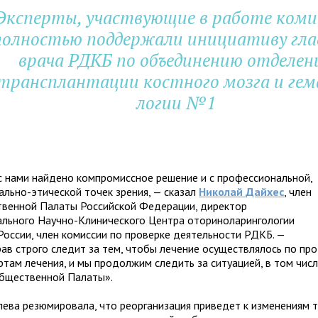
Эксперты, участ­ву­ю­щие в работе комис
ол­но­стью под­дер­жали ини­ци­а­тиву гла
врача РДКБ по объ­еди­не­нию отде­ле­н
транс­план­та­ции кост­ного мозга и гем
ло­гии №1
 нами най­дено ком­про­мисс­ное реше­ние и с про­фес­сио­наль­ной,
ально-эти­че­ской точек зре­ния, — ска­зал
Николай Дайхес
, член
венной Палаты Российской Федерации, дирек­тор
ьного Научно-Клинического Центра ото­ри­но­ла­рин­го­ло­гии
ссии, член комис­сии по про­верке дея­тель­но­сти РДКБ. —
в строго сле­дит за тем, чтобы лече­ние осу­ществ­ля­лось по про­
р­там лече­ния, и мы про­дол­жим сле­дить за ситу­а­цией, в том чис
бщественной Палаты».
лева резюмировала, что реор­га­ни­за­ция при­ве­дет к изме­не­ниям 