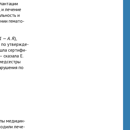
лан­та­ции
, и лече­ние
аль­ность и
­нии гема­то­
 — А. Я.
),
ия по утвер­жде­
шла сер­ти­фи­
 ска­зала Е.
мед­сестры
ру­ше­ния по
ипы меди­цин­
хо­дили лече­